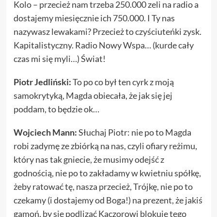
Kolo – przecież nam trzeba 250.000 zeli na radio a
dostajemy miesięcznie ich 750.000. I Ty nas
nazywasz lewakami? Przecież to czyściuteńki zysk.
Kapitalistyczny. Radio Nowy Wspa… (kurde cały
czas mi się myli…) Świat!
Piotr Jedliński:
To po co był ten cyrk z moją
samokrytyką, Magda obiecała, że jak się jej
poddam, to będzie ok…
Wojciech Mann:
Słuchaj Piotr: nie po to Magda
robi zadymę ze zbiórką na nas, czyli ofiary reżimu,
który nas tak gniecie, że musimy odejść z
godnością, nie po to zakładamy w kwietniu spółkę,
żeby ratować tę, nasza przecież, Trójkę, nie po to
czekamy (i dostajemy od Boga!) na prezent, że jakiś
gamoń, by się podlizać Kaczorowi blokuje tego