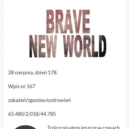
28 sierpnia, dzień 178.
Wpis nr 167
zakażeń/zgonów/ozdrowień
65.480/2.018/44.785
Trójce pisałem
jeszcze w czasach