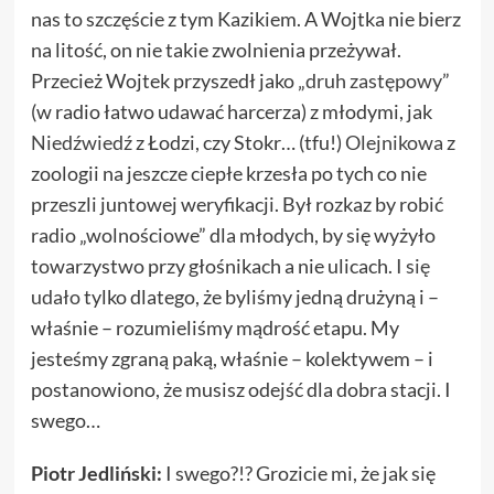
nas to szczęście z tym Kazikiem. A Wojtka nie bierz
na litość, on nie takie zwolnienia przeżywał.
Przecież Wojtek przyszedł jako „
druh zastępowy
”
(w radio łatwo udawać harcerza) z młodymi, jak
Niedźwiedź
z Łodzi, czy Stokr… (tfu!)
Olejnikowa
z
zoologii na jeszcze ciepłe krzesła po tych co nie
przeszli juntowej weryfikacji. Był rozkaz by robić
radio „wolnościowe” dla młodych, by się wyżyło
towarzystwo przy głośnikach a nie ulicach.
I się
udało
tylko dlatego, że byliśmy jedną drużyną i –
właśnie – rozumieliśmy mądrość etapu. My
jesteśmy zgraną paką, właśnie – kolektywem – i
postanowiono, że musisz odejść dla dobra stacji. I
swego…
Piotr Jedliński:
I swego?!? Grozicie mi, że jak się