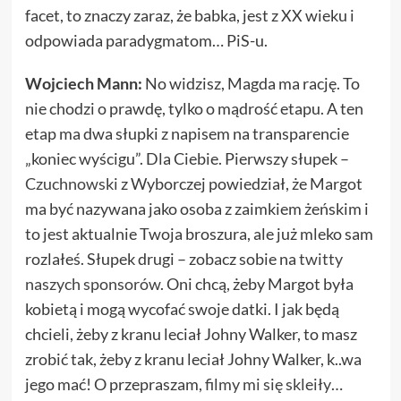
facet, to znaczy zaraz, że babka, jest z XX wieku i
odpowiada paradygmatom… PiS-u.
Wojciech Mann:
No widzisz, Magda ma rację. To
nie chodzi o prawdę, tylko o mądrość etapu. A ten
etap ma dwa słupki z napisem na transparencie
„koniec wyścigu”. Dla Ciebie. Pierwszy słupek –
Czuchnowski
z Wyborczej powiedział, że Margot
ma być nazywana jako osoba z zaimkiem żeńskim i
to jest aktualnie Twoja broszura, ale już mleko sam
rozlałeś. Słupek drugi – zobacz sobie na
twitty
naszych sponsorów
. Oni chcą, żeby Margot była
kobietą i mogą wycofać swoje datki. I jak będą
chcieli, żeby z kranu leciał Johny Walker, to masz
zrobić tak, żeby z kranu leciał Johny Walker, k..wa
jego mać! O przepraszam,
filmy mi się skleiły
…