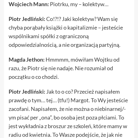
Wojciech Mann:
Piotrku, my – kolektyw…
Piotr Jedliński:
Co!?!? Jaki kolektyw? Wam się
chyba porąbały książki o kapitalizmie – jesteście
wspólnikami spółki z ograniczoną
odpowiedzialnością, a nie organizacją partyjną.
Magda Jethon:
Hmmmm, mówiłam Wojtku od
razu, że Piotr się nie nadaje. Nie rozumiał od
początku o co chodzi.
Piotr Jedliński:
Jak to o co? Przecież napisałem
prawdę o tym… tej… (tfu!) Margot. To Wy jesteście
zacofani. Napisałem, że nie można o niebinarnej/-
ym pisać per „ona”, bo osoba jest poza płciami. To
jest wykładnia z broszur ze szkoleń, które mamy w
radiu od kwietnia. To Wasze podejście, że jak nie