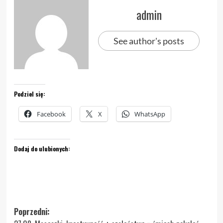
admin
See author's posts
Podziel się:
Facebook
X
WhatsApp
Dodaj do ulubionych:
Zobacz
Poprzedni: