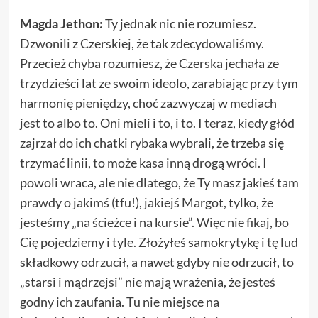
Magda Jethon:
Ty jednak nic nie rozumiesz.
Dzwonili z Czerskiej, że tak zdecydowaliśmy.
Przecież chyba rozumiesz, że Czerska jechała ze
trzydzieści lat ze swoim ideolo, zarabiając przy tym
harmonię pieniędzy, choć zazwyczaj w mediach
jest to albo to. Oni mieli i to, i to. I teraz, kiedy głód
zajrzał do ich chatki rybaka wybrali, że trzeba się
trzymać linii, to może kasa inną drogą wróci. I
powoli wraca, ale nie dlatego, że Ty masz jakieś tam
prawdy o jakimś (tfu!), jakiejś Margot, tylko, że
jesteśmy „na ścieżce i na kursie”. Więc nie fikaj, bo
Cię pojedziemy i tyle. Złożyłeś samokrytykę i tę lud
składkowy odrzucił, a nawet gdyby nie odrzucił, to
„starsi i mądrzejsi” nie mają wrażenia, że jesteś
godny ich zaufania. Tu nie miejsce na