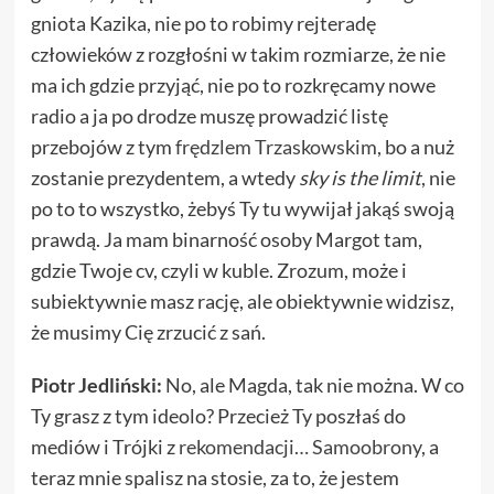
gniota Kazika, nie po to robimy rejteradę
człowieków z rozgłośni w takim rozmiarze, że nie
ma ich gdzie przyjąć, nie po to rozkręcamy nowe
radio a ja po drodze muszę prowadzić listę
przebojów z tym
frędzlem Trzaskowskim
, bo a nuż
zostanie prezydentem, a wtedy
sky is the limit
, nie
po to to wszystko, żebyś Ty tu wywijał jakąś swoją
prawdą. Ja mam binarność osoby Margot tam,
gdzie Twoje cv, czyli w kuble. Zrozum, może i
subiektywnie masz rację, ale obiektywnie widzisz,
że musimy Cię zrzucić z sań.
Piotr Jedliński:
No, ale Magda, tak nie można. W co
Ty grasz z tym ideolo? Przecież Ty poszłaś do
mediów i Trójki z
rekomendacji… Samoobrony
, a
teraz mnie spalisz na stosie, za to, że jestem