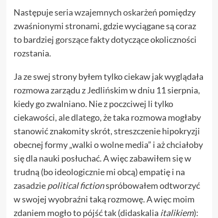
Następuje
seria wzajemnych oskarżeń
pomiędzy
zwaśnionymi stronami, gdzie wyciągane są coraz
to bardziej
gorszące fakty
dotyczące okoliczności
rozstania.
Ja ze swej strony byłem tylko ciekaw jak wyglądała
rozmowa zarządu z Jedlińskim w dniu 11 sierpnia,
kiedy go zwalniano. Nie z poczciwej li tylko
ciekawości, ale dlatego, że taka rozmowa mogłaby
stanowić znakomity skrót, streszczenie hipokryzji
obecnej formy „walki o wolne media” i aż chciałoby
się dla nauki posłuchać. A więc zabawiłem się w
trudną (bo ideologicznie mi obcą) empatię i na
zasadzie
political fiction
spróbowałem odtworzyć
w swojej wyobraźni taką rozmowę. A więc moim
zdaniem mogło to pójść tak (didaskalia
italikiem
):