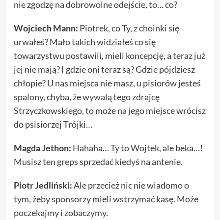
nie zgodzę na dobrowolne odejście, to… co?
Wojciech Mann:
Piotrek, co Ty, z choinki się
urwałeś? Mało takich widziałeś co się
towarzystwu postawili, mieli koncepcję, a teraz już
jej nie mają? I gdzie oni teraz są? Gdzie pójdziesz
chłopie? U nas miejsca nie masz, u pisiorów jesteś
spalony, chyba, że
wywalą tego zdrajcę
Strzyczkowskiego, to może na jego miejsce wrócisz
do psisiorzej Trójki…
Magda Jethon:
Hahaha… Ty to Wojtek, ale beka…!
Musisz ten greps sprzedać kiedyś na antenie.
Piotr Jedliński:
Ale przecież nic nie wiadomo o
tym, żeby sponsorzy mieli wstrzymać kasę. Może
poczekajmy i zobaczymy
.