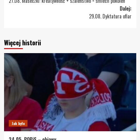
27.08. Maseczki: kreatywność + szaleństwo = śmiech pokoleń
wpisy
Dalej:
29.08. Dyktatura ofiar
Więcej historii
Jak było
24.05. POPiS – objawy