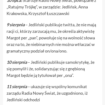
10 lipca:
Startuje Radio
Nowy Świat, powiązane z
„Ratujmy Trójkę”, w zarządzie: Jedlińsk, Anna
Krakowska, Krzysztof Łuszczawski
9 sierpnia
– Jedliński
publikuje twitta
, że nie mają
racji ci, którzy zarzucają mu, że określa aktywistę
Margot per „pan”, powołuje się na wolność słowa
oraz na to, że niebinarnych nie można wtłaczać w
gramatyczny podział on/ona/ono.
10 sierpnia
– Jedliński
publikuje samokrytykę
, że
się pomylił i że, solidaryzując się z gnębioną
Margot będzie ją tytułował per „ona”.
11 sierpnia
– ukazuje się
wspólny komunikat
zarządu Radia Nowy Świat, że uzgodniono, iż
Jedliński odchodzi