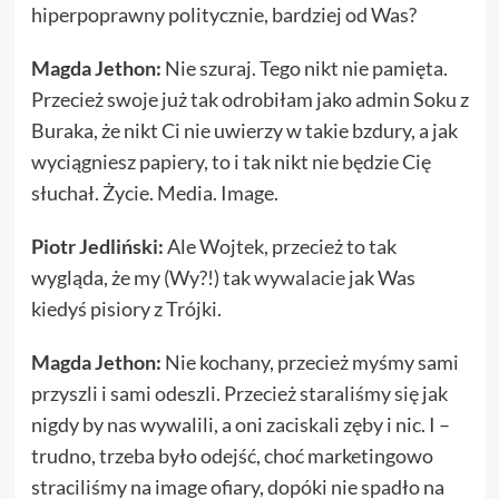
hiperpoprawny politycznie, bardziej od Was?
Magda Jethon:
Nie szuraj. Tego nikt nie pamięta.
Przecież swoje już tak odrobiłam jako admin Soku z
Buraka, że nikt Ci nie uwierzy w takie bzdury, a jak
wyciągniesz papiery, to i tak nikt nie będzie Cię
słuchał. Życie. Media. Image.
Piotr Jedliński:
Ale Wojtek, przecież to tak
wygląda, że my (Wy?!) tak
wywalacie
jak Was
kiedyś pisiory z Trójki.
Magda Jethon:
Nie kochany, przecież myśmy sami
przyszli i sami odeszli. Przecież staraliśmy się jak
nigdy by nas wywalili, a oni zaciskali zęby i nic. I –
trudno, trzeba było odejść, choć marketingowo
straciliśmy na image ofiary, dopóki nie spadło na