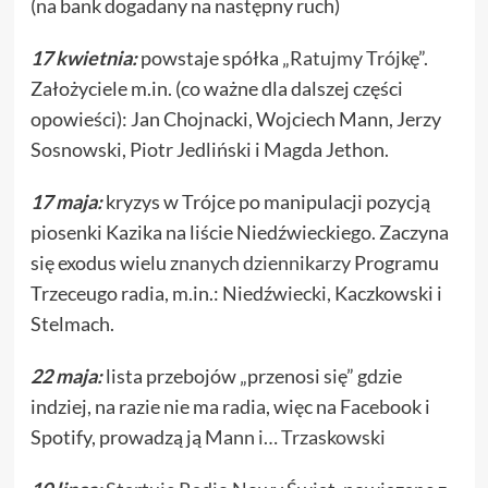
(na bank dogadany na następny ruch)
17 kwietnia:
powstaje spółka „
Ratujmy Trójkę
”.
Założyciele m.in. (co ważne dla dalszej części
opowieści): Jan Chojnacki, Wojciech Mann, Jerzy
Sosnowski, Piotr Jedliński i Magda Jethon.
17 maja:
kryzys w Trójce po manipulacji pozycją
piosenki Kazika na liście Niedźwieckiego. Zaczyna
się exodus wielu
znanych dziennikarzy
Programu
Trzeceugo radia, m.in.: Niedźwiecki, Kaczkowski i
Stelmach.
22 maja:
lista przebojów „przenosi się” gdzie
indziej, na razie nie ma radia, więc na Facebook i
Spotify, prowadzą ją
Mann i… Trzaskowski