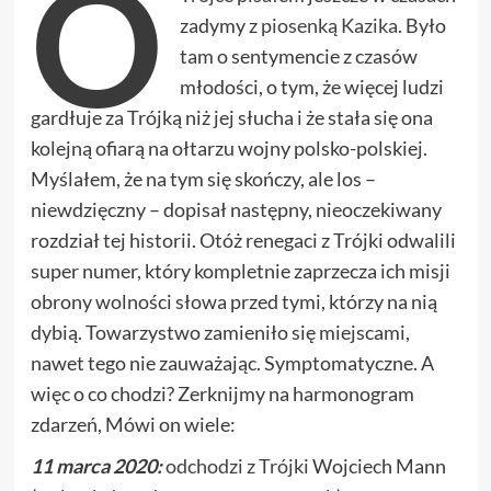
O
zadymy z
piosenką Kazika
. Było
tam o sentymencie z czasów
młodości, o tym, że więcej ludzi
gardłuje za Trójką niż jej słucha i że stała się ona
kolejną ofiarą na ołtarzu wojny polsko-polskiej.
Myślałem, że na tym się skończy, ale los –
niewdzięczny – dopisał następny, nieoczekiwany
rozdział tej historii. Otóż renegaci z Trójki odwalili
super numer, który kompletnie zaprzecza ich misji
obrony wolności słowa przed tymi, którzy na nią
dybią. Towarzystwo zamieniło się miejscami,
nawet tego nie zauważając. Symptomatyczne. A
więc o co chodzi? Zerknijmy na harmonogram
zdarzeń, Mówi on wiele:
11 marca 2020:
odchodzi z Trójki
Wojciech Mann