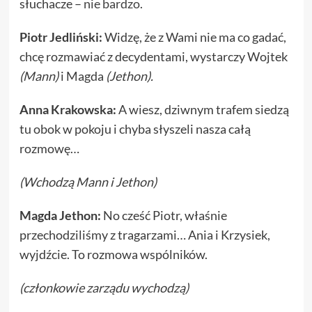
słuchacze –
nie bardzo
.
Piotr Jedliński:
Widzę, że z Wami nie ma co gadać,
chcę rozmawiać z decydentami, wystarczy Wojtek
(Mann)
i Magda
(Jethon).
Anna Krakowska:
A wiesz, dziwnym trafem siedzą
tu obok w pokoju i chyba słyszeli nasza całą
rozmowę…
(Wchodzą Mann i Jethon)
Magda Jethon:
No cześć Piotr, właśnie
przechodziliśmy z tragarzami… Ania i Krzysiek,
wyjdźcie. To rozmowa wspólników.
(członkowie zarządu wychodzą)