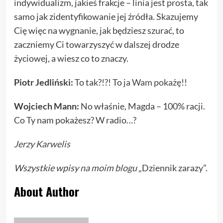
indywidualizm, jakieś frakcje – linia jest prosta, tak
samo jak zidentyfikowanie jej źródła. Skazujemy
Cię więc na wygnanie, jak będziesz szurać, to
zaczniemy Ci towarzyszyć w dalszej drodze
życiowej, a wiesz co to znaczy.
Piotr Jedliński:
To tak?!?! To
ja Wam pokażę
!!
Wojciech Mann:
No właśnie, Magda – 100% racji.
Co Ty nam pokażesz? W radio…?
Jerzy Karwelis
Wszystkie wpisy
na moim blogu
„Dziennik zarazy”.
About Author