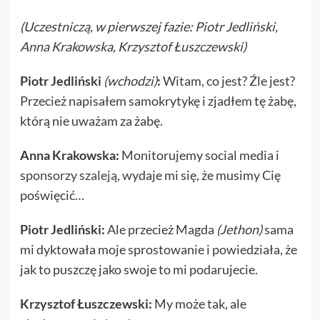
(Uczestniczą, w pierwszej fazie: Piotr Jedliński,
Anna Krakowska, Krzysztof Łuszczewski)
Piotr Jedliński
(wchodzi)
:
Witam, co jest? Źle jest?
Przecież napisałem samokrytykę i zjadłem tę żabę,
którą nie uważam za żabę.
Anna Krakowska:
Monitorujemy social media i
sponsorzy szaleją
, wydaje mi się, że musimy Cię
poświęcić…
Piotr Jedliński:
Ale przecież Magda
(Jethon)
sama
mi dyktowała moje sprostowanie i powiedziała, że
jak to puszczę jako swoje to mi podarujecie.
Krzysztof Łuszczewski:
My może tak, ale