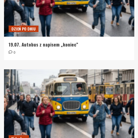
DZIEŃ PO DNIU
19.07. Autobus z napisem „koniec”
0