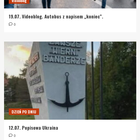
Videobog
19.07. Videoblog. Autobus z napisem „koniec”.
0
DZIEŃ PO DNIU
12.07. Popisowa Ukraina
0