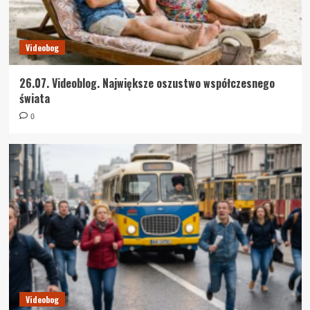
Videobog
26.07. Videoblog. Największe oszustwo współczesnego
świata
0
Videobog