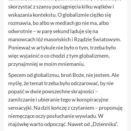
skorzystać z szansy pociągnięcia kilku wątków i
wskazania kontekstu. O globalizmie ciężko się
rozmawia, bo albo w mediach go nie ma, albo
odwrotnie – w parę sekund ląduje się na
manowcach lóż masońskich i Rządzie Światowym.
Ponieważ w artykule nie było o tym, trzeba było
więc wyjaśnić o co chodzi z tym globalizmem,
przynajmniej w moim mniemaniu.
Specem od globalizmu, broń Boże, nie jestem. Ale
myślę, że temat trzeba było odczarować, by nie
popaść w dwie powszechne skrajności –
zamilczanie i ubieranie tego w konspiracyjne
sensacyjki. Na dziś kończę z czytaniem – proponuję
niemęczące oczy posłuchanie wywiadu. W
majówkę warto odpocząć. Nawet od „Dziennika”.