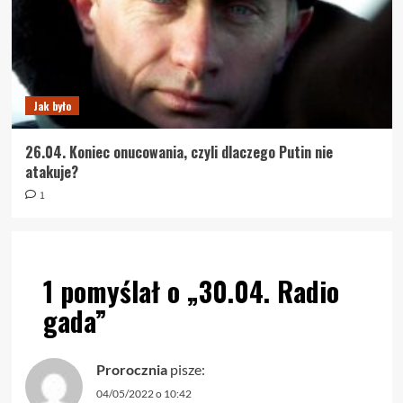
Jak było
26.04. Koniec onucowania, czyli dlaczego Putin nie
atakuje?
1
1 pomyślał o „
30.04. Radio
gada
”
Prorocznia
pisze:
04/05/2022 o 10:42