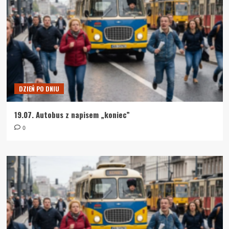
DZIEŃ PO DNIU
19.07. Autobus z napisem „koniec”
0