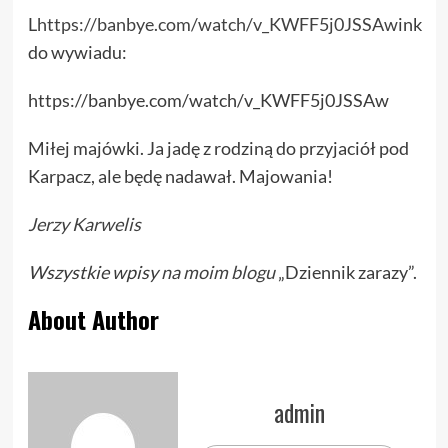
L
https://banbye.com/watch/v_KWFF5j0JSSAw
ink
do wywiadu:
https://banbye.com/watch/v_KWFF5j0JSSAw
Miłej majówki. Ja jadę z rodziną do przyjaciół pod
Karpacz, ale będę nadawał. Majowania!
Jerzy Karwelis
Wszystkie wpisy
na moim blogu
„Dziennik zarazy”.
About Author
admin