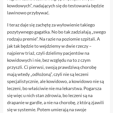
kowdowych”, nadających się do testowania będzie
lawinowo przybywać.
I teraz daje się zachętę za wyłowienie takiego
pozytywnego gagatka. No bo tak zadziałają „swego
rodzaju premie”. Na razie na poziomie szpitali. A
jak tak będzie to wejdziemy w dwie rzeczy –
najpierw triaż
, czyli dzielimy pacjentów na
kowidowych i nie, bez względu na to z czym
przyszli. Ci pierwsi, swoją prawdziwą chorobę
mają wtedy „odłożoną”, czyli nie są leczeni
specjalistycznie, ale kowidowo, a kowidowo nie są
leczeni, bo właściwie nie ma lekarstwa. Pogarsza
się więc u nich stan zdrowia, bo leczeni są na
drapanie w gardle, a nie na chorobę, z którą zjawili
się w systemie. Potem umierają na swoje