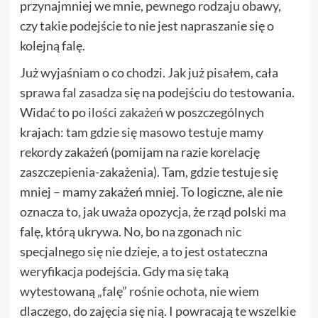
przynajmniej we mnie, pewnego rodzaju obawy,
czy takie podejście to nie jest napraszanie się o
kolejną falę.
Już wyjaśniam o co chodzi.
Jak już pisałem
, cała
sprawa fal zasadza się na podejściu do testowania.
Widać to po
ilości zakażeń
w poszczególnych
krajach: tam gdzie się masowo testuje mamy
rekordy zakażeń (pomijam na razie korelację
zaszczepienia-zakażenia). Tam, gdzie testuje się
mniej – mamy zakażeń mniej. To logiczne, ale nie
oznacza to, jak uważa opozycja, że rząd polski ma
falę, którą ukrywa. No, bo na zgonach nic
specjalnego się nie dzieje, a to jest ostateczna
weryfikacja podejścia. Gdy ma się taką
wytestowaną „falę” rośnie ochota, nie wiem
dlaczego, do zajęcia się nią. I powracają te wszelkie