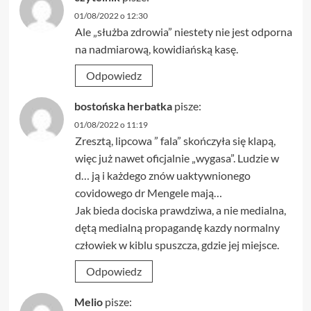
01/08/2022 o 12:30
Ale „służba zdrowia” niestety nie jest odporna
na nadmiarową, kowidiańską kasę.
Odpowiedz
bostońska herbatka
pisze:
01/08/2022 o 11:19
Zresztą, lipcowa ” fala” skończyła się klapą,
więc już nawet oficjalnie „wygasa”. Ludzie w
d… ją i każdego znów uaktywnionego
covidowego dr Mengele mają…
Jak bieda dociska prawdziwa, a nie medialna,
dętą medialną propagandę kazdy normalny
człowiek w kiblu spuszcza, gdzie jej miejsce.
Odpowiedz
Melio
pisze: