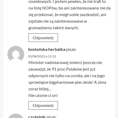
cowidowych. I jestem pewien, że nie trafi to
na listę NOPów, bo ani zainteresowany nie da
się przekonać, że mógł sobie zaszkodzić, ani
szpitale nie są zainteresowane w
gromadzeniu takich danych.
Odpowiedz
bostońska herbatka
pisze:
01/08/2022 o 11:12
Minister nadmiarowej śmierci jeszcze nie
zauważył, że 91 proc Polaków jest już
odpornych nie tylko na covida, ale i na jego
sprzedajne bigpharmowe pier..lenie! A zima
coraz bliżej…
Nie utonie ci on!
Odpowiedz
czytelnik
pisze: