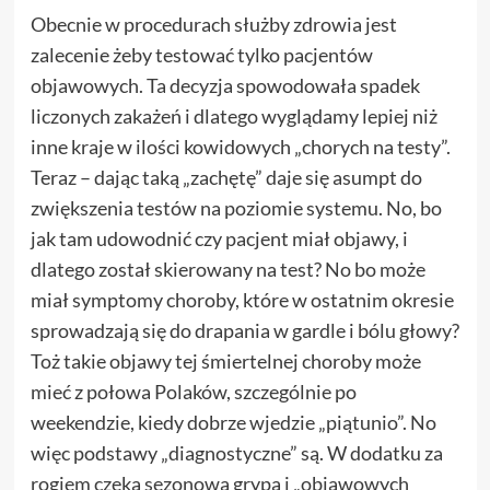
Obecnie w procedurach służby zdrowia jest
zalecenie żeby testować tylko pacjentów
objawowych. Ta decyzja spowodowała spadek
liczonych zakażeń i dlatego wyglądamy lepiej niż
inne kraje w ilości kowidowych „chorych na testy”.
Teraz – dając taką „zachętę” daje się asumpt do
zwiększenia testów na poziomie systemu. No, bo
jak tam udowodnić czy pacjent miał objawy, i
dlatego został skierowany na test? No bo może
miał symptomy choroby, które w ostatnim okresie
sprowadzają się do drapania w gardle i bólu głowy?
Toż takie objawy tej śmiertelnej choroby może
mieć z połowa Polaków, szczególnie po
weekendzie, kiedy dobrze wjedzie „piątunio”. No
więc podstawy „diagnostyczne” są. W dodatku za
rogiem czeka sezonowa grypa i „objawowych