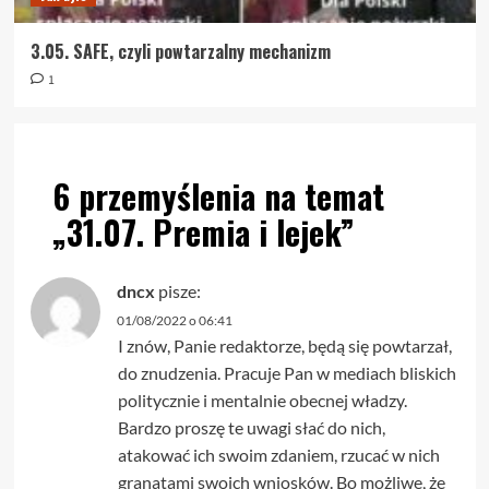
3.05. SAFE, czyli powtarzalny mechanizm
1
6 przemyślenia na temat
„
31.07. Premia i lejek
”
dncx
pisze:
01/08/2022 o 06:41
I znów, Panie redaktorze, będą się powtarzał,
do znudzenia. Pracuje Pan w mediach bliskich
politycznie i mentalnie obecnej władzy.
Bardzo proszę te uwagi słać do nich,
atakować ich swoim zdaniem, rzucać w nich
granatami swoich wniosków. Bo możliwe, że