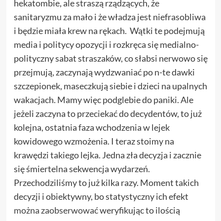
hekatombie, ale straszą rządzących, że
sanitaryzmu za mało i że władza jest niefrasobliwa
i będzie miała krew na rękach. Wątki te podejmują
media i politycy opozycji i rozkręca się medialno-
polityczny sabat straszaków, co słabsi nerwowo się
przejmują, zaczynają wydzwaniać po n-te dawki
szczepionek, maseczkują siebie i dzieci na upalnych
wakacjach. Mamy więc podglebie do paniki. Ale
jeżeli zaczyna to przeciekać do decydentów, to już
kolejna, ostatnia faza wchodzenia w lejek
kowidowego wzmożenia. I teraz stoimy na
krawędzi takiego lejka. Jedna zła decyzja i zacznie
się śmiertelna sekwencja wydarzeń.
Przechodziliśmy to już kilka razy. Moment takich
decyzji i obiektywny, bo statystyczny ich efekt
można zaobserwować
weryfikując to ilością