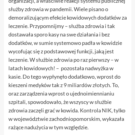
organizacji, a właściwie reakcji systemu publicznej
służby zdrowia w pandemii. Wiele pisano o
demoralizującym efekcie kowidowych dodatków za
leczenie. Przypomnijmy – służba zdrowia i tak
dostawała sporo kasy na swe działania i bez
dodatków, w sumie systemowo padła w kowidzie
wycofując się z podstawowej funkcji, jaką jest
leczenie. W służbie zdrowia po raz pierwszy – w
latach kowidowych! – pozostała nadwyżka w
kasie. Do tego wypłynęło dodatkowo, wprost do
kieszeni medyków tak
z 9 miliardów złotych
. To,
oraz zarządzenia wprost o ujednoimiennianiu
szpitali, spowodowało, że wszyscy w służbie
zdrowia zaczęli grać w kowida.
Kontrola NIK
, tylko
w województwie zachodniopomorskim, wykazała
rażące nadużycia w tym względzie.