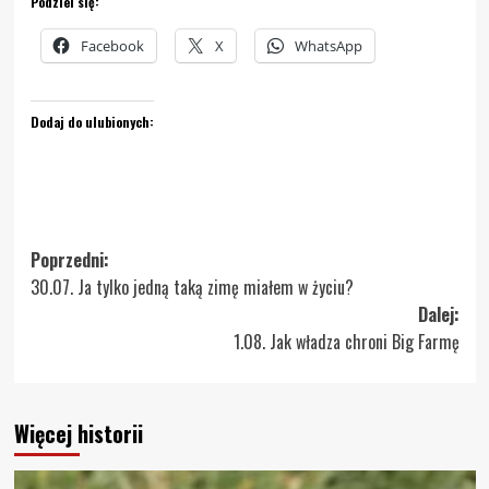
Podziel się:
Facebook
X
WhatsApp
Dodaj do ulubionych:
Zobacz
Poprzedni:
30.07. Ja tylko jedną taką zimę miałem w życiu?
wpisy
Dalej:
1.08. Jak władza chroni Big Farmę
Więcej historii