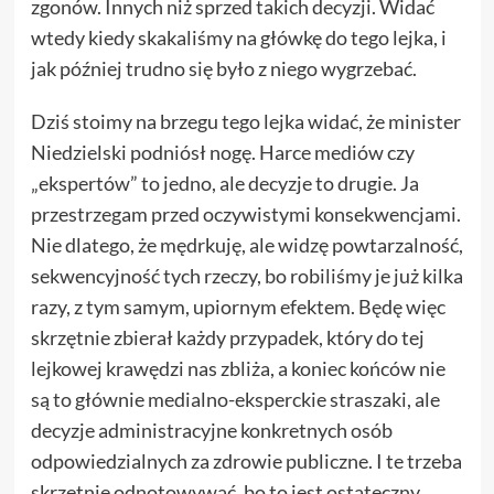
zgonów. Innych niż sprzed takich decyzji. Widać
wtedy kiedy skakaliśmy na główkę do tego lejka, i
jak później trudno się było z niego wygrzebać.
Dziś stoimy na brzegu tego lejka widać, że minister
Niedzielski podniósł nogę. Harce mediów czy
„ekspertów” to jedno, ale decyzje to drugie. Ja
przestrzegam przed oczywistymi konsekwencjami.
Nie dlatego, że mędrkuję, ale widzę powtarzalność,
sekwencyjność tych rzeczy, bo robiliśmy je już kilka
razy, z tym samym, upiornym efektem. Będę więc
skrzętnie zbierał każdy przypadek, który do tej
lejkowej krawędzi nas zbliża, a koniec końców nie
są to głównie medialno-eksperckie straszaki, ale
decyzje administracyjne konkretnych osób
odpowiedzialnych za zdrowie publiczne. I te trzeba
skrzętnie odnotowywać, bo to jest ostateczny