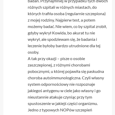
badań. Przynajmniej w przypadku tych dwóch
różnych szpitali w różnych miastach, do
których trafiła osoba (regularnie szczepiona)
z mojej rodziny. Najpierw test, a potem
możemy badać. Nie wiem, co by szpital zrobił,
gdyby wykrył Kowida, bo akurat tu nie
wykrył, ale spodziewam się, że badania i
leczenie byłoby bardzo utrudnione dla tej
osoby.
A tak przy okazji – pisze o osobie
zaszczepionej, z różnymi chorobami
pobocznymi, u której pojawiła się paskudna
choroba autoimmunologiczna. Czyli własny
system odpornościowy nie rozpoznaje
jakiegoś antygenu w ciele jako własny i go
nieustannie atakuje czyniąc przy tym
spustoszenie w jakiejś części organizmu.
Jedno z typowych NOPów szczepień