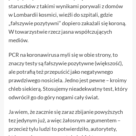
staruszków z takimi wynikami porywali z domów
w Lombardii kosmici, wieźli do szpitali, gdzie
„fałszywie pozytywni” dopiero zakażali się koroną.
W towarzystwie rzecz jasna współczujących
mediów.
PCR na koronawirusa myli się w obie strony, to
znaczy testy są fałszywie pozytywne (większość),
ale potrafią też przepuścić jako negatywnego
prawdziwego nosiciela. Jedno jest pewne – kroimy
chleb siekierą. Stosujemy nieadekwatny test, który
odwrócił go do góry nogami cały świat.
Ja wiem, że zacznie się zaraz zbijanie powyższych
tez jedynym już, a więc żałosnym argumentem –
przecież tylu ludzi to potwierdziło, autorytety,