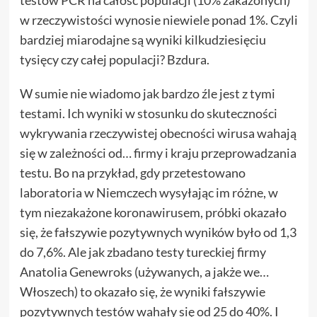
testów PCR na całość populacji (10% zakażonych)
w rzeczywistości wynosie niewiele ponad 1%. Czyli
bardziej miarodajne są wyniki kilkudziesięciu
tysięcy czy całej populacji? Bzdura.
W sumie nie wiadomo jak bardzo źle jest z tymi
testami. Ich wyniki w stosunku do skuteczności
wykrywania rzeczywistej obecności wirusa wahają
się w zależności od… firmy i kraju przeprowadzania
testu. Bo na przykład, gdy przetestowano
laboratoria w Niemczech wysyłając im różne, w
tym niezakażone koronawirusem, próbki okazało
się, że fałszywie pozytywnych wyników było od 1,3
do 7,6%. Ale jak zbadano testy tureckiej firmy
Anatolia Genewroks (używanych, a jakże we…
Włoszech) to okazało się, że wyniki fałszywie
pozytywnych testów wahały się od 25 do 40%. I