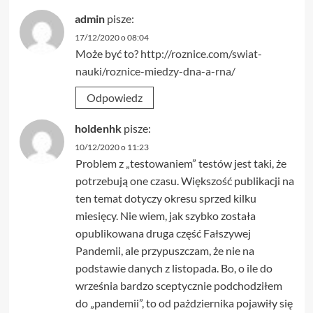
admin
pisze:
17/12/2020 o 08:04
Może być to?
http://roznice.com/swiat-
nauki/roznice-miedzy-dna-a-rna/
Odpowiedz
holdenhk
pisze:
10/12/2020 o 11:23
Problem z „testowaniem” testów jest taki, że
potrzebują one czasu. Większość publikacji na
ten temat dotyczy okresu sprzed kilku
miesięcy. Nie wiem, jak szybko została
opublikowana druga część Fałszywej
Pandemii, ale przypuszczam, że nie na
podstawie danych z listopada. Bo, o ile do
września bardzo sceptycznie podchodziłem
do „pandemii”, to od pażdziernika pojawiły się