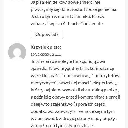
Ja pisałem, że kowidowe śmierci nie
przyczyniły się do wzrostu. Nie, że go nie ma.
Jest i o tym w moim Dzienniku. Prosże
zobaczyć wpis o 6 IŁ-ach. Codziennie.
Odpowiedz
Krzysiek
pisze:
10/12/2020 o 21:11
Tu, chyba równolegle funkcjonują dwa
zjawiska. Niewiarygodny brak kompetencji
wszelkiej maści ” naukowców „, ” autorytetów
medycznych” i wszelkiej maści ” ekspertów „,
którzy najpierw wywołali absurdalną panikę ,
a później z obawy przed kompromitacją brnęli
dalej w to szaleństwo ( spora ich część ,
dodatkowo, zauważyła , że może się na tym
wylansować ). Z drugiej strony rządy pojęły ,
że można na tym całym covidzie ,