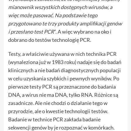
mianownik wszystkich dostępnych wirusów, a
więc może pasować. Na podstawie tego
przygotowano te trzy produkty amplifikacji genów
i przesłano test PCR
”. A więc wybrano na oko i
dobrano do testów technologię PCR.
Testy, a właściwie używana w nich technika PCR
(wynaleziona już w 1983 roku) nadaje się do badań
klinicznych a nie badań diagnostycznych populacji
w celu uzyskania szybkich i pewnych wyników. Po
pierwsze testy PCR są przeznaczone do badania
DNA, a wirus nie ma DNA, tylko RNA.
Różnice są
zasadnicze
. Ale nie chodzi o działanie tego w
przyrodzie, ale o kwestie technologii testów.
Badanie w technice PCR zakłada badanie
sekwencji genów by je rozpoznać w komórkach.