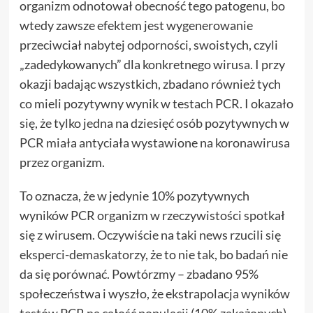
organizm odnotował obecność tego patogenu, bo
wtedy zawsze efektem jest wygenerowanie
przeciwciał nabytej odporności, swoistych, czyli
„zadedykowanych” dla konkretnego wirusa. I przy
okazji badając wszystkich, zbadano również tych
co mieli pozytywny wynik w testach PCR. I okazało
się, że tylko jedna na dziesięć osób pozytywnych w
PCR miała antyciała wystawione na koronawirusa
przez organizm.
To oznacza, że w jedynie 10% pozytywnych
wyników PCR organizm w rzeczywistości spotkał
się z wirusem. Oczywiście na taki news rzucili się
eksperci-demaskatorzy
, że to nie tak, bo badań nie
da się porównać. Powtórzmy – zbadano 95%
społeczeństwa i wyszło, że ekstrapolacja wyników