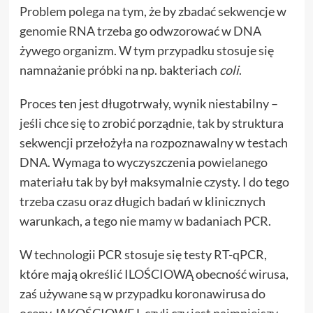
Problem polega na tym, że by zbadać sekwencje w
genomie RNA trzeba go odwzorować w DNA
żywego organizm. W tym przypadku stosuje się
namnażanie próbki na np. bakteriach
coli
.
Proces ten jest długotrwały, wynik niestabilny –
jeśli chce się to zrobić porządnie, tak by struktura
sekwencji przełożyła na rozpoznawalny w testach
DNA. Wymaga to wyczyszczenia powielanego
materiału tak by był maksymalnie czysty. I do tego
trzeba czasu oraz długich badań w klinicznych
warunkach, a tego nie mamy w badaniach PCR.
W technologii PCR stosuje się testy RT-qPCR,
które mają określić ILOŚCIOWĄ obecność wirusa,
zaś używane są w przypadku koronawirusa do