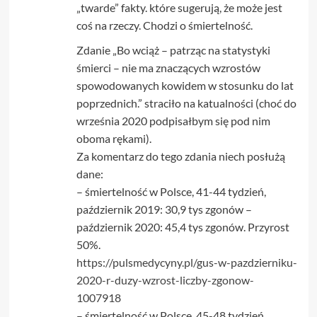
„twarde” fakty. które sugerują, że może jest
coś na rzeczy. Chodzi o śmiertelność.
Zdanie „Bo wciąż – patrząc na statystyki
śmierci – nie ma znaczących wzrostów
spowodowanych kowidem w stosunku do lat
poprzednich.” straciło na katualności (choć do
września 2020 podpisałbym się pod nim
oboma rękami).
Za komentarz do tego zdania niech posłużą
dane:
– śmiertelność w Polsce, 41-44 tydzień,
październik 2019: 30,9 tys zgonów –
październik 2020: 45,4 tys zgonów. Przyrost
50%.
https://pulsmedycyny.pl/gus-w-pazdzierniku-
2020-r-duzy-wzrost-liczby-zgonow-
1007918
– śmiertelność w Polsce, 45-48 tydzień,