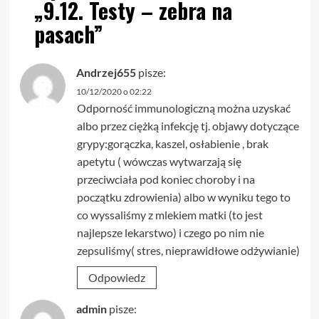
„
9.12. Testy – zebra na
pasach
”
Andrzej655
pisze:
10/12/2020 o 02:22
Odporność immunologiczną można uzyskać
albo przez ciężką infekcję tj. objawy dotyczące
grypy:gorączka, kaszel, osłabienie , brak
apetytu ( wówczas wytwarzają się
przeciwciała pod koniec choroby i na
początku zdrowienia) albo w wyniku tego to
co wyssaliśmy z mlekiem matki (to jest
najlepsze lekarstwo) i czego po nim nie
zepsuliśmy( stres, nieprawidłowe odżywianie)
Odpowiedz
admin
pisze: