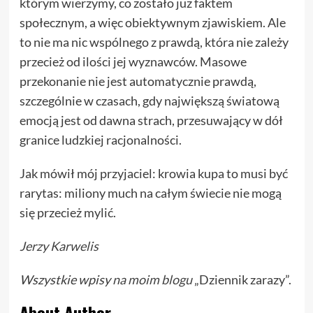
którym wierzymy, co zostało już faktem
społecznym, a więc obiektywnym zjawiskiem. Ale
to nie ma nic wspólnego z prawdą, która nie zależy
przecież od ilości jej wyznawców. Masowe
przekonanie nie jest automatycznie prawdą,
szczególnie w czasach, gdy największą światową
emocją jest od dawna strach, przesuwający w dół
granice ludzkiej racjonalności.
Jak mówił mój przyjaciel: krowia kupa to musi być
rarytas: miliony much na całym świecie nie mogą
się przecież mylić.
Jerzy Karwelis
Wszystkie wpisy
na moim blogu
„Dziennik zarazy”.
About Author