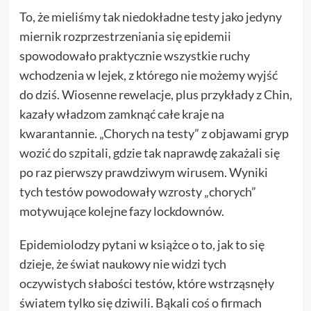
To, że mieliśmy tak niedokładne testy jako jedyny
miernik rozprzestrzeniania się epidemii
spowodowało praktycznie wszystkie ruchy
wchodzenia w lejek, z którego nie możemy wyjść
do dziś. Wiosenne rewelacje, plus przykłady z Chin,
kazały władzom zamknąć całe kraje na
kwarantannie. „Chorych na testy” z objawami gryp
wozić do szpitali, gdzie tak naprawdę zakażali się
po raz pierwszy prawdziwym wirusem. Wyniki
tych testów powodowały wzrosty „chorych”
motywujące kolejne fazy lockdownów.
Epidemiolodzy pytani w książce o to, jak to się
dzieje, że świat naukowy nie widzi tych
oczywistych słabości testów, które wstrząsnęły
światem tylko się dziwili. Bąkali coś o firmach