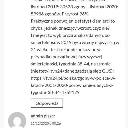
listopad 2019: 30523 zgony – listopad 2020:
59998 zgonów. Przyrost 96%.
Praktyczne podwojenie statystki śmierci to
chyba, jednak, znaczący wzrost, czyż nie?
I nie jest to wybiórcza analiza danych, bo
śmiertelność w 2019 była wtedy najwyższą w
21 wieku. Jest to ładnie pokazane w
przypadku początkowej fazy wyższej
śmiertelności, tygodnie 38-44, na stronie
(niestety) tvn24 (dane zgadzają się z GUS):
https://tvn24.pl/polska/zgony-w-polsce-w-
latach-2001-2020-porownanie-danych-z-
tygodni-38-44-4752179
Odpowiedz
admin
pisze:
15/12/2020 o 00:26