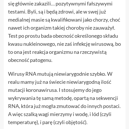
się głównie zakazili… pozytywnymi fałszywymi
testami. Byli, są i będą zdrowi, ale w swej już
medialnej masie są kwalifikowani jako chorzy, choć
nawet ich organizm takiej choroby nie zauważył.
Test po prostu bada obecność określonego składu
kwasu nukleinowego, nie zaś infekcję wirusową, bo
to ona jest reakcja organizmu na rzeczywistą
obecność patogenu.
Wirusy RNA mutują niewiarygodnie szybko. W
realu mamy już na świecie niewiarygodną ilość
mutacji koronawirusa. I stosujemy do jego
wykrywania tę samą metodę, opartą na sekwencji
RNA, która już mogła zmutować do innych postaci.
A więc szalką wagi mierzymy i wodę, i lód (czyli
temperaturę), i parę (czyli objętość).