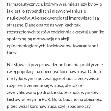
farmaceutycznych, którym w sumie zależy by było
jak jest, o stypendiach i niewychylaniu się
naukowców. A konsekwencje tej improwizacji są
straszne. Dane oparte na wynikach tak
rozstrzelonych testów codziennie ekscytują panikę
społeczną, są motywacją do akcji
epidemiologicznych, lockdownów, kwarantann i
tarcz.
Na Słowacji przeprowadzono badania praktycznie
całej populacji na obecność koronawirusa. Dało to
nie tylko wyniki pozwalające zbadać rzeczywiste
rozprzestrzenienie się wirusa, ale także
zweryfikowano po drodze skuteczność wyników
testów w reżymie PCR. Bo tu badano na obecność
przeciwciał koronawirusa, czyli zbadano czy