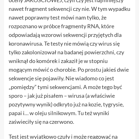
oceny JAKOŚCIOWEJ, czyli czy jest najmniejszy
nawet fragment sekwencji czy nie. W tym wypadku
nawet poprawny test mówi nam tylko, że
rozpoznano w próbce fragmenty RNA, które
odpowiadają wzorowi sekwencji przyjętych dla
koronawirusa. Te testy nie mówią czy wirus się
tylko zakolonizował na badanej powierzchni, czy
wniknął do komórek i zakaził je w stopniu
mogącym mówić o chorobie. Po prostu jakieś dwie
sekwencje się pojawiły. Nie wiadomo co jest
„pomiędzy” tymi sekwencjami. A może tego być
sporo – jak już pisałem – wirusa (a właściwie
pozytywny wynik) odkryto już na
kozie
,
tygrysie
,
papai
i… w
oleju silnikowym
. Tu też wyniki
zaświeciły się na czerwono.
Test jest wyjątkowo czuły i może reagować na