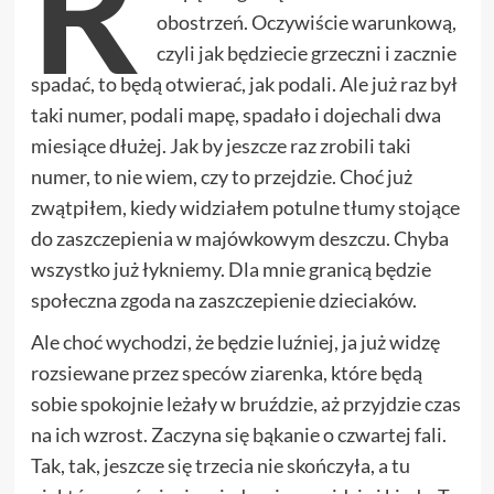
R
obostrzeń. Oczywiście warunkową,
czyli jak będziecie grzeczni i zacznie
spadać, to będą otwierać, jak podali. Ale już raz był
taki numer, podali mapę, spadało i dojechali dwa
miesiące dłużej. Jak by jeszcze raz zrobili taki
numer, to nie wiem, czy to przejdzie. Choć już
zwątpiłem, kiedy widziałem potulne tłumy stojące
do zaszczepienia w majówkowym deszczu. Chyba
wszystko już łykniemy. Dla mnie granicą będzie
społeczna zgoda na zaszczepienie dzieciaków.
Ale choć wychodzi, że będzie luźniej, ja już widzę
rozsiewane przez speców ziarenka, które będą
sobie spokojnie leżały w bruździe, aż przyjdzie czas
na ich wzrost. Zaczyna się bąkanie o czwartej fali.
Tak, tak, jeszcze się trzecia nie skończyła, a tu