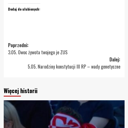
Dodaj do ulubionych:
Zobacz
Poprzedni:
3.05. Owoc żywota twojego je ZUS
wpisy
Dalej:
5.05. Narodziny konstytucji III RP – wady genetyczne
Więcej historii