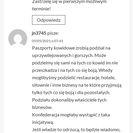
Zastrzelę się w pierwszym możliwym
terminie!
Odpowiedz
jn3745
pisze:
05/05/2021 o 07:41
Paszporty kowidowe zrobią podział na
uprzywilejowanych i gorszych. Może
podzielmy się sami na tych co kowid im nie
przeszkadza i na tych co się boją. Wtedy
moglibyśmy podzielić restauracje, hotele,
siłownie i inne biznesy na te które przyjmują
tylko tych co się boją i dla pozostałych.
Podziału dokonaliby właściciele tych
biznesów.
Konfederacja mogłaby wystąpić z taka
inicjatywą.
Jeśli władze to odrzucą, to będzie wiadomo,