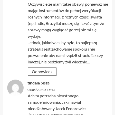
Oczywiście że mam takie obawy, ponieważ nie
mając instrumentów do pełnej weryfikacji
różnych informacji, z różnych części świata
(np. Indie, Brazylia) muszę się liczyć z tym że
sprawy mogą wyglądać gorzej niż mi się
wydaje.
Jednak, jakkolwiek by było, to najlepszą
strategią jest zachowanie spokoju i nie
pozwolenie aby nami rządził strach. Tak czy
inaczej, nie będziemy żyli wiecznie…
Odpowiedz
tindala
pisze:
05/05/2021 o 15:43
Ach ta potrzeba nieustnnego
samodefiniowania. Jak mawiał
nieodżałowany Jacek Fedorowicz
..”wyindywidualizowaliśmy się z