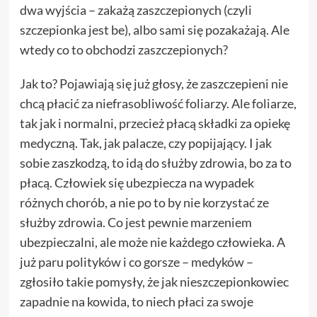
dwa wyjścia – zakażą zaszczepionych (czyli
szczepionka jest be), albo sami się pozakażają. Ale
wtedy co to obchodzi zaszczepionych?
Jak to? Pojawiają się już głosy, że zaszczepieni nie
chcą płacić za niefrasobliwość foliarzy. Ale foliarze,
tak jak i normalni, przecież płacą składki za opiekę
medyczną. Tak, jak palacze, czy popijający. I jak
sobie zaszkodzą, to idą do służby zdrowia, bo za to
płacą. Człowiek się ubezpiecza na wypadek
różnych chorób, a nie po to by nie korzystać ze
służby zdrowia. Co jest pewnie marzeniem
ubezpieczalni, ale może nie każdego człowieka. A
już paru polityków i co gorsze – medyków –
zgłosiło takie pomysły, że jak nieszczepionkowiec
zapadnie na kowida, to niech płaci za swoje