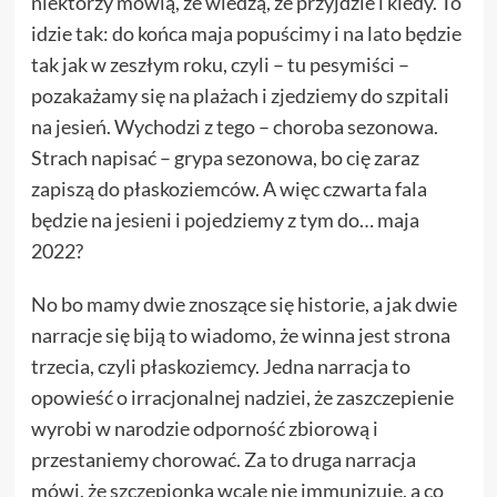
niektórzy mówią, że wiedzą, że przyjdzie i kiedy. To
idzie tak: do końca maja popuścimy i na lato będzie
tak jak w zeszłym roku, czyli – tu pesymiści –
pozakażamy się na plażach i zjedziemy do szpitali
na jesień. Wychodzi z tego – choroba sezonowa.
Strach napisać – grypa sezonowa, bo cię zaraz
zapiszą do płaskoziemców. A więc czwarta fala
będzie na jesieni i pojedziemy z tym do… maja
2022?
No bo mamy dwie znoszące się historie, a jak dwie
narracje się biją to wiadomo, że winna jest strona
trzecia, czyli płaskoziemcy. Jedna narracja to
opowieść o irracjonalnej nadziei, że zaszczepienie
wyrobi w narodzie odporność zbiorową i
przestaniemy chorować. Za to druga narracja
mówi, że szczepionka wcale nie immunizuje, a co