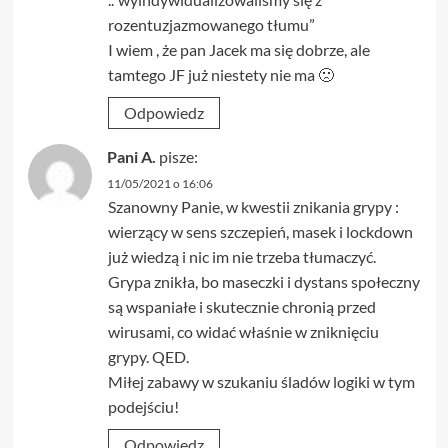
rozentuzjazmowanego tłumu”
I wiem , że pan Jacek ma się dobrze, ale
tamtego JF już niestety nie ma 🙁
Odpowiedz
Pani A.
pisze:
11/05/2021 o 16:06
Szanowny Panie, w kwestii znikania grypy :
wierzący w sens szczepień, masek i lockdown
już wiedzą i nic im nie trzeba tłumaczyć.
Grypa znikła, bo maseczki i dystans społeczny
są wspaniałe i skutecznie chronią przed
wirusami, co widać właśnie w zniknięciu
grypy. QED.
Miłej zabawy w szukaniu śladów logiki w tym
podejściu!
Odpowiedz