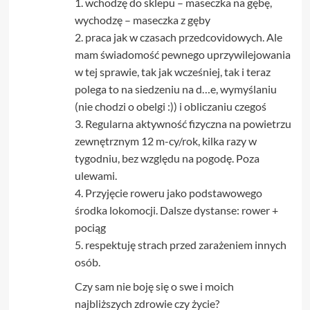
1. wchodzę do sklepu – maseczka na gębę,
wychodzę – maseczka z gęby
2. praca jak w czasach przedcovidowych. Ale
mam świadomość pewnego uprzywilejowania
w tej sprawie, tak jak wcześniej, tak i teraz
polega to na siedzeniu na d…e, wymyślaniu
(nie chodzi o obelgi :)) i obliczaniu czegoś
3. Regularna aktywność fizyczna na powietrzu
zewnętrznym 12 m-cy/rok, kilka razy w
tygodniu, bez względu na pogodę. Poza
ulewami.
4. Przyjęcie roweru jako podstawowego
środka lokomocji. Dalsze dystanse: rower +
pociąg
5. respektuję strach przed zarażeniem innych
osób.
Czy sam nie boję się o swe i moich
najbliższych zdrowie czy życie?