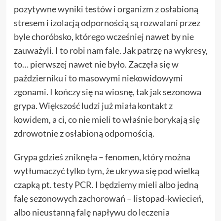
pozytywne wyniki testów i organizm z osłabioną
stresem i izolacją odpornością są rozwalani przez
byle choróbsko, którego wcześniej nawet by nie
zauważyli. I to robi nam fale. Jak patrzę na wykresy,
to… pierwszej nawet nie było. Zaczęła się w
październiku i to masowymi niekowidowymi
zgonami. I kończy się na wiosnę, tak jak sezonowa
grypa. Większość ludzi już miała kontakt z
kowidem, a ci, co nie mieli to właśnie borykają się
zdrowotnie z osłabioną odpornością.
Grypa
gdzieś zniknęła
– fenomen, który można
wytłumaczyć tylko tym, że ukrywa się pod wielką
czapką pt.
testy PCR
. I będziemy mieli albo jedną
falę sezonowych zachorowań – listopad-kwiecień,
albo nieustanną falę napływu do leczenia