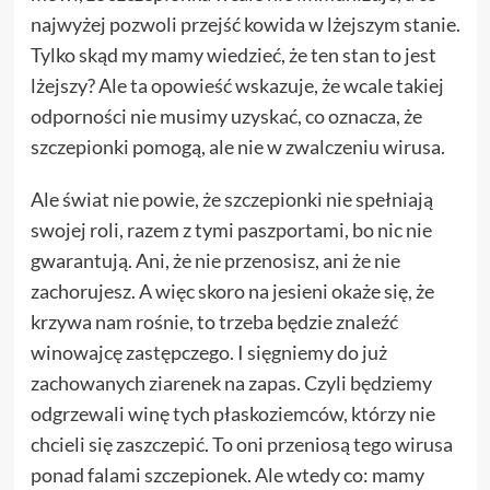
najwyżej pozwoli przejść kowida w lżejszym stanie.
Tylko skąd my mamy wiedzieć, że ten stan to jest
lżejszy? Ale ta opowieść wskazuje, że wcale takiej
odporności nie musimy uzyskać, co oznacza, że
szczepionki pomogą, ale nie w zwalczeniu wirusa.
Ale świat nie powie, że szczepionki nie spełniają
swojej roli, razem z tymi paszportami, bo nic nie
gwarantują. Ani, że nie przenosisz, ani że nie
zachorujesz. A więc skoro na jesieni okaże się, że
krzywa nam rośnie, to trzeba będzie znaleźć
winowajcę zastępczego. I sięgniemy do już
zachowanych ziarenek na zapas. Czyli będziemy
odgrzewali winę tych płaskoziemców, którzy nie
chcieli się zaszczepić. To oni przeniosą tego wirusa
ponad falami szczepionek. Ale wtedy co: mamy