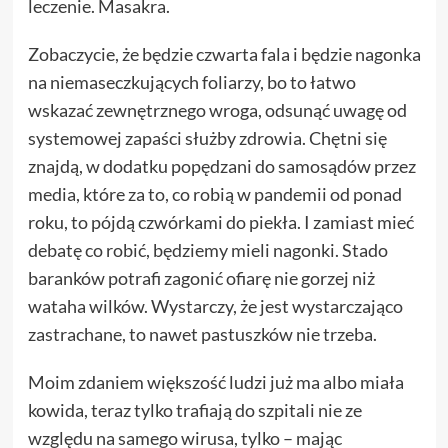
leczenie. Masakra.
Zobaczycie, że będzie czwarta fala i będzie nagonka
na niemaseczkujących foliarzy, bo to łatwo
wskazać zewnętrznego wroga, odsunąć uwagę od
systemowej zapaści służby zdrowia. Chętni się
znajdą, w dodatku popędzani do samosądów przez
media, które za to, co robią w pandemii od ponad
roku, to pójdą czwórkami do piekła. I zamiast mieć
debatę co robić, będziemy mieli nagonki. Stado
baranków potrafi zagonić ofiarę nie gorzej niż
wataha wilków. Wystarczy, że jest wystarczająco
zastrachane, to nawet pastuszków nie trzeba.
Moim zdaniem większość ludzi już ma albo miała
kowida, teraz tylko trafiają do szpitali nie ze
względu na samego wirusa, tylko – mając