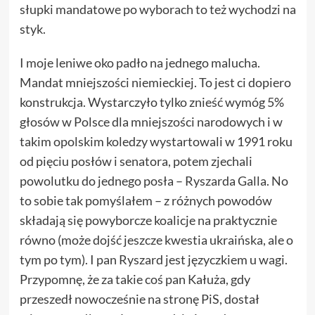
słupki mandatowe po wyborach to też wychodzi na
styk.
I moje leniwe oko padło na jednego malucha.
Mandat mniejszości niemieckiej. To jest ci dopiero
konstrukcja. Wystarczyło tylko znieść wymóg 5%
głosów w Polsce dla mniejszości narodowych i w
takim opolskim koledzy wystartowali w 1991 roku
od pięciu posłów i senatora, potem zjechali
powolutku do jednego posła – Ryszarda Galla. No
to sobie tak pomyślałem – z różnych powodów
składają się powyborcze koalicje na praktycznie
równo (może dojść jeszcze kwestia ukraińska, ale o
tym po tym). I pan Ryszard jest języczkiem u wagi.
Przypomnę, że za takie coś pan Kałuża, gdy
przeszedł nowocześnie na stronę PiS, dostał