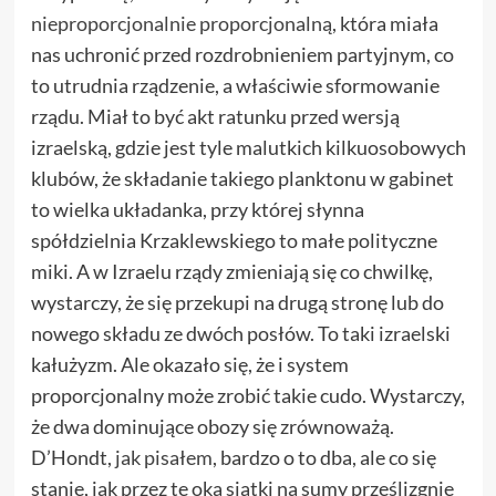
nieproporcjonalnie proporcjonalną
, która miała
nas uchronić przed rozdrobnieniem partyjnym, co
to utrudnia rządzenie, a właściwie sformowanie
rządu. Miał to być akt ratunku przed wersją
izraelską, gdzie jest tyle malutkich kilkuosobowych
klubów, że składanie takiego planktonu w gabinet
to wielka układanka, przy której słynna
spółdzielnia Krzaklewskiego to małe polityczne
miki. A w Izraelu rządy zmieniają się co chwilkę,
wystarczy, że się przekupi na drugą stronę lub do
nowego składu ze dwóch posłów. To taki izraelski
kałużyzm. Ale okazało się, że i system
proporcjonalny może zrobić takie cudo. Wystarczy,
że dwa dominujące obozy się zrównoważą.
D’Hondt,
jak pisałem
, bardzo o to dba, ale co się
stanie, jak przez te oka siatki na sumy prześlizgnie