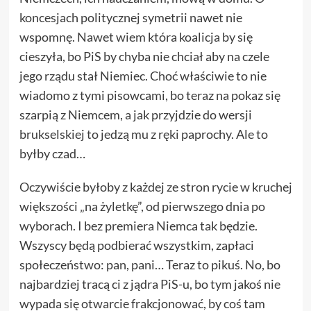
koncesjach politycznej symetrii nawet nie
wspomnę. Nawet wiem która koalicja by się
cieszyła, bo PiS by chyba nie chciał aby na czele
jego rządu stał Niemiec. Choć właściwie to nie
wiadomo z tymi pisowcami, bo teraz na pokaz się
szarpią z Niemcem, a jak przyjdzie do wersji
brukselskiej to jedzą mu z ręki paprochy. Ale to
byłby czad…
Oczywiście byłoby z każdej ze stron rycie w kruchej
większości „na żyletkę”, od pierwszego dnia po
wyborach. I bez premiera Niemca tak będzie.
Wszyscy będą podbierać wszystkim, zapłaci
społeczeństwo: pan, pani… Teraz to pikuś. No, bo
najbardziej tracą ci z jądra PiS-u, bo tym jakoś nie
wypada się otwarcie frakcjonować, by coś tam