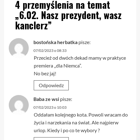
4 przemyślenia na temat
„
6.02. Nasz prezydent, wasz
kanclerz
”
bostońska herbatka
pisze:
07/02/2023 o 08:33
Przecież od dwóch dekad mamy w praktyce
premiera „dla Niemca”.
No bez jaj!
Odpowiedz
Baba ze wsi
pisze:
07/02/2023 o 10:03
Oddałam kolejnego kota. Powoli wracam do
życia i narzekania na świat. Ale najpierw
urlop. Kiedy i po co te wybory ?