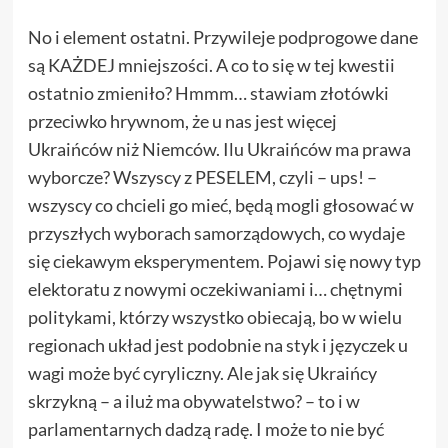
No i element ostatni. Przywileje podprogowe dane
są KAŻDEJ mniejszości. A co to się w tej kwestii
ostatnio zmieniło? Hmmm… stawiam złotówki
przeciwko hrywnom, że u nas jest więcej
Ukraińców niż Niemców. Ilu Ukraińców ma prawa
wyborcze? Wszyscy z PESELEM, czyli – ups! –
wszyscy co chcieli go mieć, będą mogli głosować w
przyszłych wyborach samorządowych, co wydaje
się ciekawym eksperymentem. Pojawi się nowy typ
elektoratu z nowymi oczekiwaniami i… chętnymi
politykami, którzy wszystko obiecają, bo w wielu
regionach układ jest podobnie na styk i języczek u
wagi może być cyryliczny. Ale jak się Ukraińcy
skrzykną – a iluż ma obywatelstwo? – to i w
parlamentarnych dadzą radę. I może to nie być