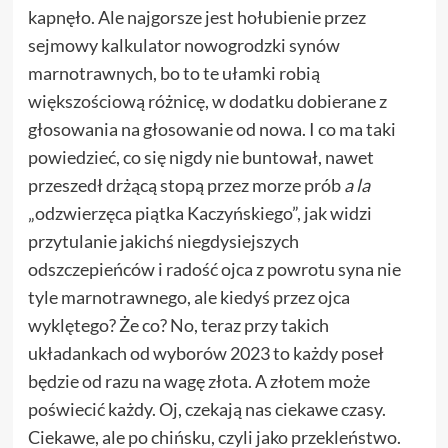
kapnęło. Ale najgorsze jest hołubienie przez
sejmowy kalkulator nowogrodzki synów
marnotrawnych, bo to te ułamki robią
większościową różnicę, w dodatku dobierane z
głosowania na głosowanie od nowa. I co ma taki
powiedzieć, co się nigdy nie buntował, nawet
przeszedł drżącą stopą przez morze prób
a la
„odzwierzęca piątka Kaczyńskiego”, jak widzi
przytulanie jakichś niegdysiejszych
odszczepieńców i radość ojca z powrotu syna nie
tyle marnotrawnego, ale kiedyś przez ojca
wyklętego? Że co? No, teraz przy takich
układankach od wyborów 2023 to każdy poseł
będzie od razu na wagę złota. A złotem może
poświecić każdy. Oj, czekają nas ciekawe czasy.
Ciekawe, ale po chińsku, czyli jako przekleństwo.