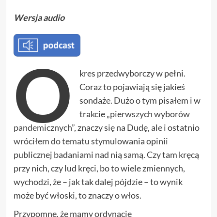
Wersja audio
O
kres przedwyborczy w pełni.
Coraz to pojawiają się jakieś
sondaże. Dużo o tym pisałem i w
trakcie „
pierwszych wyborów
pandemicznych
”, znaczy się na Dudę, ale i ostatnio
wróciłem do tematu
stymulowania opinii
publicznej badaniami nad nią samą. Czy tam kręcą
przy nich, czy lud kręci, bo to wiele zmiennych,
wychodzi, że – jak tak dalej pójdzie – to wynik
może być włoski, to znaczy o włos.
Przypomnę, że mamy ordynację