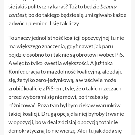
się jakiś polityczny karaś? Toż to będzie
beauty
contest
, bo do takiego będzie się umizgiwało każde
z dwóch plemion. I się tak liczy.
To znaczy jednolistność koalicji opozycyjnej tu nie
ma większego znaczenia, gdyż nawet jak paru
pójdzie osobno to i tak nie są obrotowi wobec PiS.
A więc to tylko kwestia większości. A już taka
Konfederacja to ma zdolność koalicyjną, ale zdaje
się, że tylko zero-jedynkową, a właściwie może
zrobić koalicję z PiS-em, tyle, że o takich rzeczach
przed wyborami się nie mówi, bo trzeba się
różnicować. Poza tym byłbym ciekaw warunków
takiej koalicji. Drugą opcją dla niej byłoby trwanie
w opozycji, bo w deal z dzisiaj opozycją totalnie
demokratyczną to nie wierzę. Ale i tu jak doda się