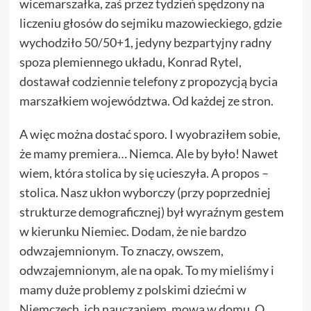
wicemarszałka, zaś przez tydzień spędzony na
liczeniu głosów do sejmiku mazowieckiego, gdzie
wychodziło 50/50+1, jedyny bezpartyjny radny
spoza plemiennego układu, Konrad Rytel,
dostawał codziennie telefony z propozycją bycia
marszałkiem województwa. Od każdej ze stron.
A więc można dostać sporo. I wyobraziłem sobie,
że mamy premiera… Niemca. Ale by było! Nawet
wiem, która stolica by się ucieszyła. A propos –
stolica. Nasz ukłon wyborczy (przy poprzedniej
strukturze demograficznej) był wyraźnym gestem
w kierunku Niemiec. Dodam, że nie bardzo
odwzajemnionym. To znaczy, owszem,
odwzajemnionym, ale na opak. To my mieliśmy i
mamy duże problemy z polskimi dziećmi w
Niemczech, ich nauczaniem, mową w domu. O