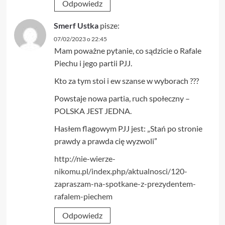
Odpowiedz
Smerf Ustka
pisze:
07/02/2023 o 22:45
Mam poważne pytanie, co sądzicie o Rafale
Piechu i jego partii PJJ.
Kto za tym stoi i ew szanse w wyborach ???
Powstaje nowa partia, ruch społeczny –
POLSKA JEST JEDNA.
Hasłem flagowym PJJ jest: „Stań po stronie
prawdy a prawda cię wyzwoli”
http://nie-wierze-
nikomu.pl/index.php/aktualnosci/120-
zapraszam-na-spotkane-z-prezydentem-
rafalem-piechem
Odpowiedz