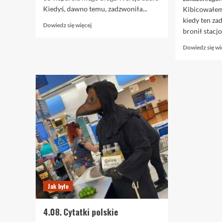
Kiedyś, dawno temu, zadzwoniła...
Kibicowałem
kiedy ten za
Dowiedz
Dowiedz się więcej
bronił stacjo
się
więcej
Dowiedz się wi
o
1.03.
Mięsem
w
willę
Jak było
4.08. Cytatki polskie