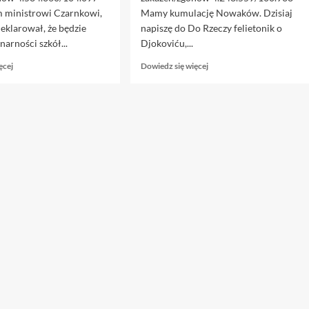
 ministrowi Czarnkowi,
Mamy kumulację Nowaków. Dzisiaj
deklarował, że będzie
napiszę do Do Rzeczy felietonik o
narności szkół...
Djokoviću,...
Dowiedz
Dowiedz
ęcej
Dowiedz się więcej
się
się
więcej
więcej
o
o
25.01.
12.01.
Testoza
Nowak,
wykończy
ale
szkolnictwo
2.0,
(i
czyli
dzieci)
nie
od
tenisa