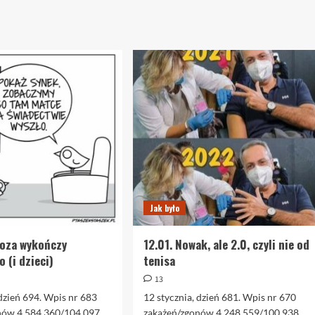
Jak było
toza wykończy
12.01. Nowak, ale 2.0, czyli nie od
 (i dzieci)
tenisa
13
 dzień 694. Wpis nr 683
12 stycznia, dzień 681. Wpis nr 670
nów 4.584.360/104.097
zakażeń/zgonów 4.248.559/100.938