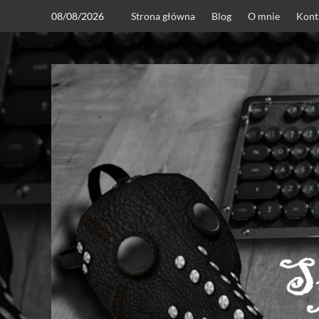
Skip
08/08/2026
Strona główna
Blog
O mnie
Kont
to
content