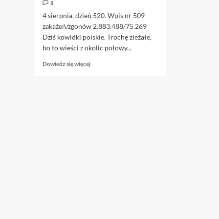
8
4 sierpnia, dzień 520. Wpis nr 509
zakażeń/zgonów 2.883.488/75.269
Dziś kowidki polskie. Trochę zleżałe,
bo to wieści z okolic połowy...
Dowiedz
Dowiedz się więcej
się
więcej
o
4.08.
Cytatki
polskie