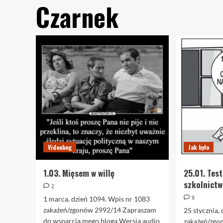
Czarnek
Videobog
Jak było
1.03. Mięsem w willę
25.01. Tes
szkolnictwo
2
9
1 marca, dzień 1094. Wpis nr 1083
zakażeń/zgonów 2992/14 Zapraszam
25 stycznia,
do wsparcia mego bloga Wersja audio
zakażeń/zgo