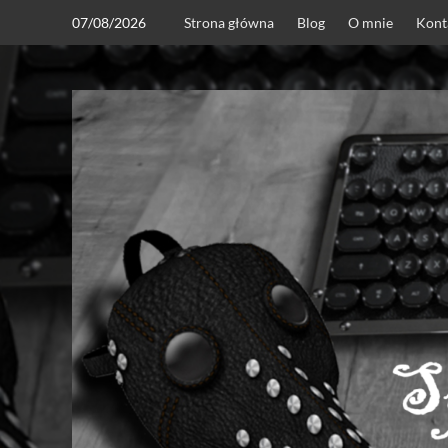
Skip
07/08/2026
Strona główna
Blog
O mnie
Kont
to
content