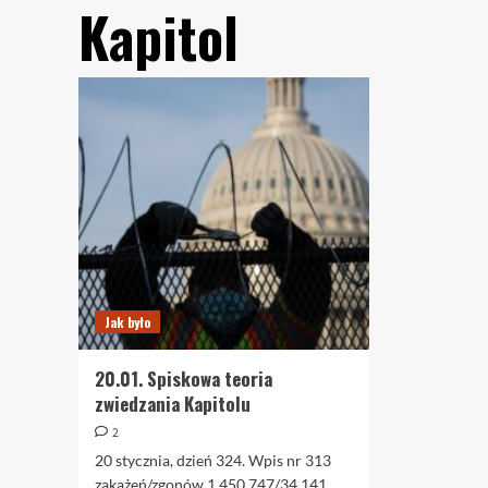
Kapitol
Jak było
20.01. Spiskowa teoria
zwiedzania Kapitolu
2
20 stycznia, dzień 324. Wpis nr 313
zakażeń/zgonów 1.450.747/34.141