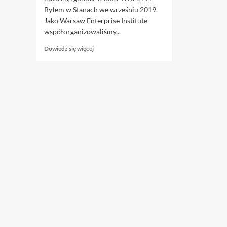
Byłem w Stanach we wrześniu 2019.
Jako Warsaw Enterprise Institute
współorganizowaliśmy...
Dowiedz
Dowiedz się więcej
się
więcej
o
20.01.
Spiskowa
teoria
zwiedzania
Kapitolu