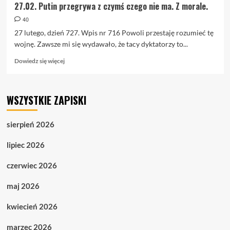
27.02. Putin przegrywa z czymś czego nie ma. Z morale.
40
27 lutego, dzień 727. Wpis nr 716 Powoli przestaję rozumieć tę
wojnę. Zawsze mi się wydawało, że tacy dyktatorzy to...
Dowiedz
Dowiedz się więcej
się
więcej
o
WSZYSTKIE ZAPISKI
27.02.
Putin
przegrywa
sierpień 2026
z
czymś
lipiec 2026
czego
nie
czerwiec 2026
ma.
Z
maj 2026
morale.
kwiecień 2026
marzec 2026