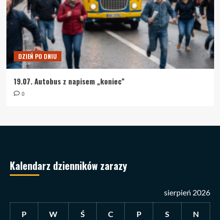
DZIEŃ PO DNIU
19.07. Autobus z napisem „koniec”
0
Kalendarz dzienników zarazy
sierpień 2026
P
W
Ś
C
P
S
N