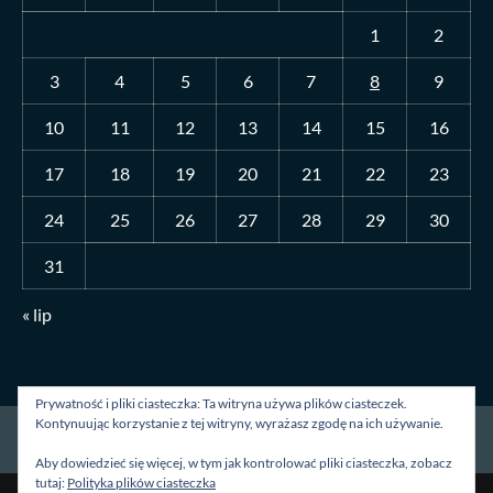
1
2
3
4
5
6
7
8
9
10
11
12
13
14
15
16
17
18
19
20
21
22
23
24
25
26
27
28
29
30
31
« lip
Prywatność i pliki ciasteczka: Ta witryna używa plików ciasteczek.
Kontynuując korzystanie z tej witryny, wyrażasz zgodę na ich używanie.
Strona główna
O mnie
Blog
Kontakt
Aby dowiedzieć się więcej, w tym jak kontrolować pliki ciasteczka, zobacz
tutaj:
Polityka plików ciasteczka