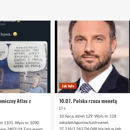
Jak było
emiczny Atlas z
10.07. Polska rzuca monetą
a
0
10 lipca, dzień 129. Wpis nr 118
zakażeń/zgonów/ozdrowień
eń 1101. Wpis nr 1090
37.216/1.562/26.048 Idą łeb w łeb.
nów 3907/19 Zapraszam