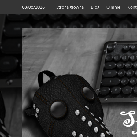
Skip
08/08/2026
Strona główna
Blog
O mnie
Kont
to
content