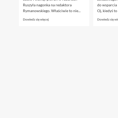
Ruszyła nagonka na redaktora
do wsparcia
Rymanowskiego. Właściwie to nie...
Oj, kiedyś to 
Dowiedz
Dowiedz się więcej
Dowiedz się wi
się
więcej
o
8.11.
W
oparach
absurdu,
czyli
daleko
zaszliśmy