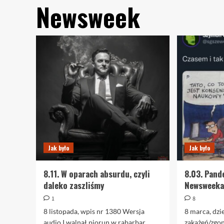
Newsweek
Jak było
Jak było
8.11. W oparach absurdu, czyli
8.03. Pand
daleko zaszliśmy
Newsweek
1
8
8 listopada, wpis nr 1380 Wersja
8 marca, dzi
audio I walnął piorun w rabarbar.
zakażeń/zgo