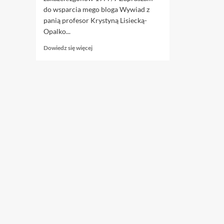
do wsparcia mego bloga Wywiad z
panią profesor Krystyną Lisiecką-
Opalko...
Dowiedz
Dowiedz się więcej
się
więcej
o
16.02.
Izby
lekarskie
–
samorząd
przejęty