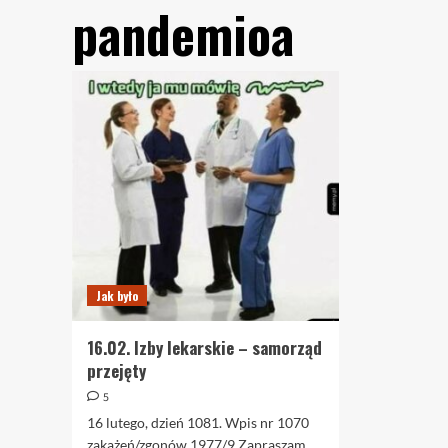
pandemioa
Jak było
16.02. Izby lekarskie – samorząd
przejęty
5
16 lutego, dzień 1081. Wpis nr 1070
zakażeń/zgonów 1977/9 Zapraszam