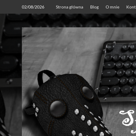
Skip
02/08/2026
Strona główna
Blog
O mnie
Kont
to
content