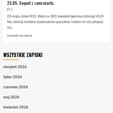
23.05. Sequel z zamrażarki.
2
23 maja, dzień 812. Wpis nr 801 zakażeń/zgonów (dzisiaj) 65/0
No, dzisiaj miałem wydarzenie specjalne. Udało mi się załapać
na...
Dowiedz
Dowiedz się więcej
się
więcej
o
WSZYSTKIE ZAPISKI
23.05.
Sequel
z
sierpień 2026
zamrażarki.
lipiec 2026
czerwiec 2026
maj 2026
kwiecień 2026