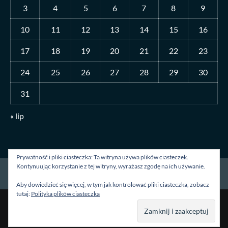
3
4
5
6
7
8
9
10
11
12
13
14
15
16
17
18
19
20
21
22
23
24
25
26
27
28
29
30
31
« lip
Prywatność i pliki ciasteczka: Ta witryna używa plików ciasteczek.
Kontynuując korzystanie z tej witryny, wyrażasz zgodę na ich używanie.
Strona główna
O mnie
Blog
Kontakt
Aby dowiedzieć się więcej, w tym jak kontrolować pliki ciasteczka, zobacz
tutaj:
Polityka plików ciasteczka
Prawa autorskie &kopia; Wszelkie prawa zastrzeżone.
|
CoverNews
autorstwa AF themes