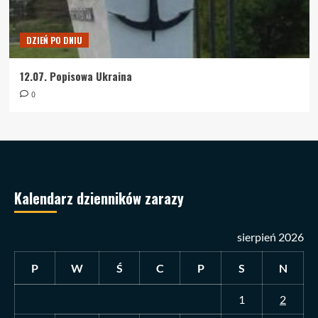
DZIEŃ PO DNIU
12.07. Popisowa Ukraina
0
Kalendarz dzienników zarazy
sierpień 2026
P
W
Ś
C
P
S
N
1
2