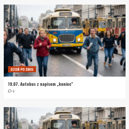
DZIEŃ PO DNIU
19.07. Autobus z napisem „koniec”
0