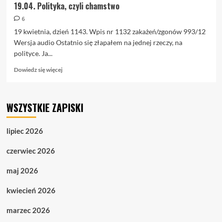
19.04. Polityka, czyli chamstwo
6
19 kwietnia, dzień 1143. Wpis nr 1132 zakażeń/zgonów 993/12
Wersja audio Ostatnio się złapałem na jednej rzeczy, na
polityce. Ja...
Dowiedz
Dowiedz się więcej
się
więcej
o
WSZYSTKIE ZAPISKI
19.04.
Polityka,
czyli
lipiec 2026
chamstwo
czerwiec 2026
maj 2026
kwiecień 2026
marzec 2026