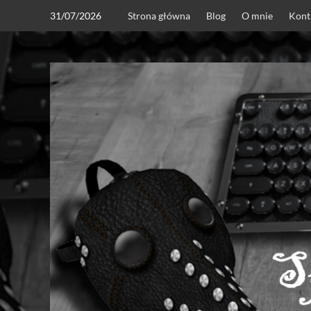
Skip
31/07/2026
Strona główna
Blog
O mnie
Kont
to
content