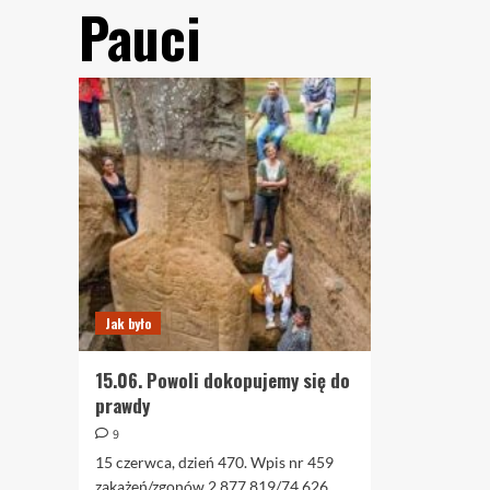
Pauci
Jak było
15.06. Powoli dokopujemy się do
prawdy
9
15 czerwca, dzień 470. Wpis nr 459
zakażeń/zgonów 2.877.819/74.626