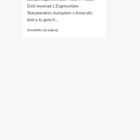
Dziś wywiad z Zygmuntem
Staszewskim, kumplem z Ameryki,
który tu gościł...
Dowiedz
Dowiedz się więcej
się
więcej
o
15.06.
Powoli
dokopujemy
się
do
prawdy