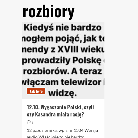
rozbiory
Jak było
12.10. Wygaszanie Polski, czyli
czy Kasandra miała rację?
3
12 października, wpis nr 1304 Wersja
audio Właściwie to nie bardzo