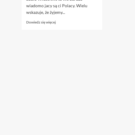
wiadomo jacy są ci Polacy. Wielu
wskazuje, że żyjemy...
Dowiedz
Dowiedz się więcej
się
więcej
o
12.10.
Wygaszanie
Polski,
czyli
czy
Kasandra
miała
rację?