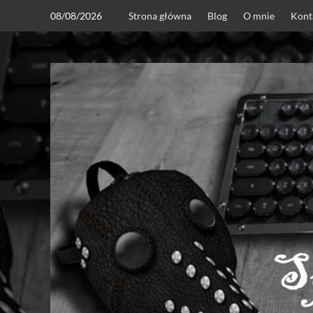
Skip
08/08/2026
Strona główna
Blog
O mnie
Kont
to
content