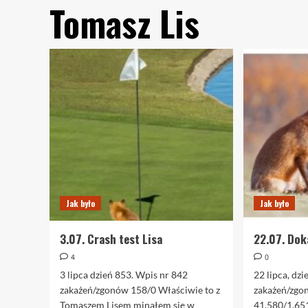
Tomasz Lis
Jak było
Jak było
3.07. Crash test Lisa
22.07. Dok
4
0
3 lipca dzień 853. Wpis nr 842
22 lipca, dz
zakażeń/zgonów 158/0 Właściwie to z
zakażeń/zgo
Tomaszem Lisem minąłem się w
41.580/1.65