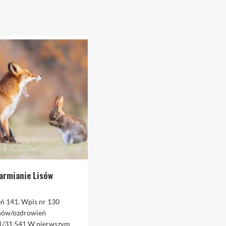
armianie Lisów
ień 141. Wpis nr 130
nów/ozdrowień
1/31.541 W pierwszym