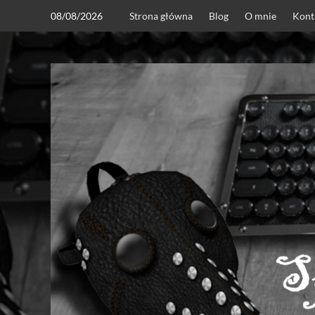
Skip
08/08/2026
Strona główna
Blog
O mnie
Kont
to
content