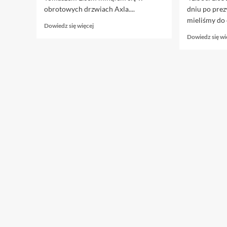
obrotowych drzwiach Axla....
dniu po pre
mieliśmy do 
Dowiedz
Dowiedz się więcej
się
Dowiedz się wi
więcej
o
3.07.
Crash
test
Lisa