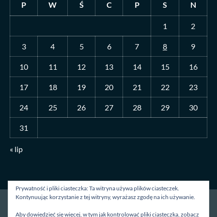
P
W
Ś
C
P
S
N
1
2
3
4
5
6
7
8
9
10
11
12
13
14
15
16
17
18
19
20
21
22
23
24
25
26
27
28
29
30
31
« lip
Prywatność i pliki ciasteczka: Ta witryna używa plików ciasteczek.
Kontynuując korzystanie z tej witryny, wyrażasz zgodę na ich używanie.
Strona główna
O mnie
Blog
Kontakt
Aby dowiedzieć się więcej, w tym jak kontrolować pliki ciasteczka, zobacz