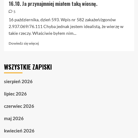
16.10. Ja przynajmniej miałem taką wiosnę.
5
16 października, dzień 593. Wpis nr 582 zakażeń/zgonów
2.937.069/76.111 Chyba jednak jestem idealistą, że wierzę w
takie rzeczy. Właściwie byłem nim...
Dowiedz
Dowiedz się więcej
się
więcej
o
WSZYSTKIE ZAPISKI
16.10.
Ja
przynajmniej
sierpień 2026
miałem
taką
lipiec 2026
wiosnę.
czerwiec 2026
maj 2026
kwiecień 2026