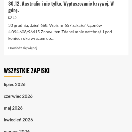
30.12. Australia i nie tylko. Wypłaszczanie krzywej. W
górę.
10
30 grudnia, dzień 668. Wpis nr 657 zakażeń/zgonów
4.094.608/96415 Znowu ten Zdebel mnie natchnął. I pod
koniec roku wracam do...
Dowiedz
Dowiedz się więcej
się
więcej
o
WSZYSTKIE ZAPISKI
30.12.
Australia
i
lipiec 2026
nie
tylko.
czerwiec 2026
Wypłaszczanie
krzywej.
maj 2026
W
górę.
kwiecień 2026
marzec 2026