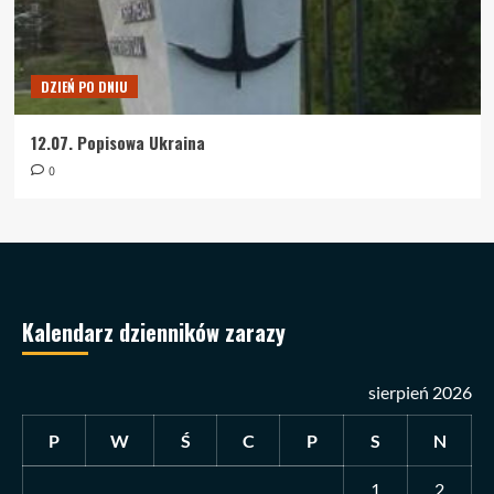
DZIEŃ PO DNIU
12.07. Popisowa Ukraina
0
Kalendarz dzienników zarazy
sierpień 2026
P
W
Ś
C
P
S
N
1
2