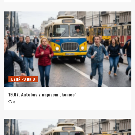
DZIEŃ PO DNIU
19.07. Autobus z napisem „koniec”
0