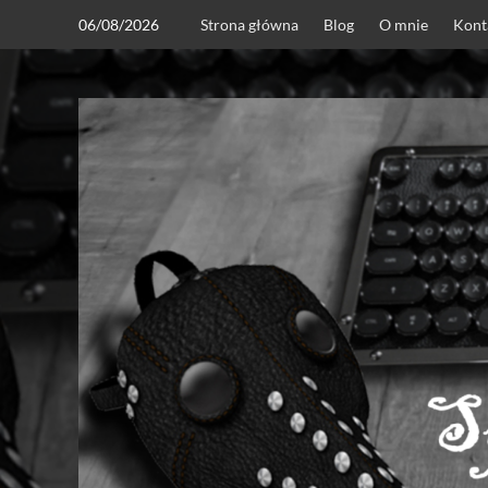
Skip
06/08/2026
Strona główna
Blog
O mnie
Kont
to
content