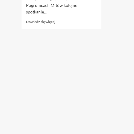
Pogromcach Mitów kolejne
spotkanie...
Dowiedz
Dowiedz się więcej
się
więcej
o
28.03.
Pogromcy
mitów,
cz.
34