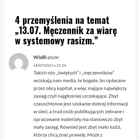
4 przemyślenia na temat
„
13.07. Męczennik za wiarę
w systemowy rasizm.
”
WlaBi
pisze:
14/07/2021 o 21:54
Takich oto „świętych” i „męczenników”
wciskają nam media, te bogate, bo opłacane
przez obcy kapitał, a więc mające największy
zasięg czyli najgłośniej szczekające. Zbyt
czasochłonne jest szukanie dobrej informacji
w sieci, a trud osób publikujących zebrane i
opracowane materiały ma stanowczo zbyt
mały zasięg. Również jest zbyt mało ludzi,
którzy chcą znać prawdę. Może z