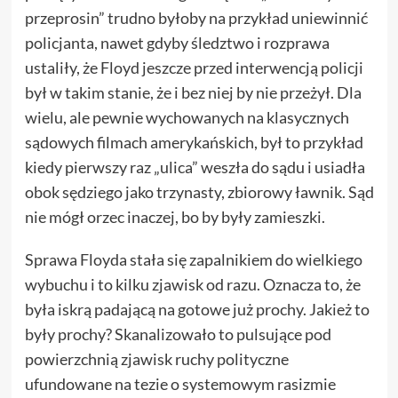
przeprosin” trudno byłoby na przykład uniewinnić
policjanta, nawet gdyby śledztwo i rozprawa
ustaliły, że Floyd jeszcze przed interwencją policji
był w takim stanie, że i bez niej by nie przeżył. Dla
wielu, ale pewnie wychowanych na klasycznych
sądowych filmach amerykańskich, był to przykład
kiedy pierwszy raz „ulica” weszła do sądu i usiadła
obok sędziego jako trzynasty, zbiorowy ławnik. Sąd
nie mógł orzec inaczej, bo by były zamieszki.
Sprawa Floyda stała się zapalnikiem do wielkiego
wybuchu i to kilku zjawisk od razu. Oznacza to, że
była iskrą padającą na gotowe już prochy. Jakież to
były prochy? Skanalizowało to pulsujące pod
powierzchnią zjawisk ruchy polityczne
ufundowane na tezie o systemowym rasizmie