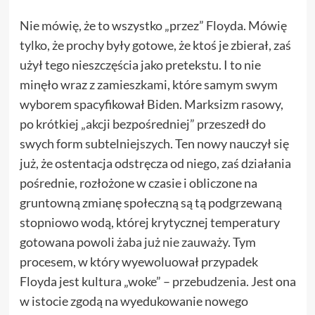
Nie mówię, że to wszystko „przez” Floyda. Mówię
tylko, że prochy były gotowe, że ktoś je zbierał, zaś
użył tego nieszczęścia jako pretekstu. I to nie
minęło wraz z zamieszkami, które samym swym
wyborem spacyfikował Biden. Marksizm rasowy,
po krótkiej „akcji bezpośredniej” przeszedł do
swych form subtelniejszych. Ten nowy nauczył się
już, że ostentacja odstręcza od niego, zaś działania
pośrednie, rozłożone w czasie i obliczone na
gruntowną zmianę społeczną są tą podgrzewaną
stopniowo wodą, której krytycznej temperatury
gotowana powoli
żaba już nie zauważy
. Tym
procesem, w który wyewoluował przypadek
Floyda jest kultura „woke” – przebudzenia. Jest ona
w istocie zgodą na wyedukowanie nowego