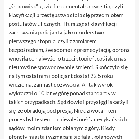
„środowisk”, gdzie fundamentalna kwestia, czyli
klasyfikacji przestępstwa
stała się przedmiotem
postulatów ulicznych. Tłum żądał klasyfikacji
zachowania policjanta jako morderstwo
pierwszego stopnia, czyli z zamiarem
bezpośrednim, świadome i z premedytacją, obrona
wnosiła co najwyżej o trzeci stopień, coś jak u nas
nieumyślne spowodowanie śmierci. Skończyło się
na tym ostatnim i policjant dostał 22,5 roku
więzienia, zamiast dożywocia. A i tak wyrok
wykraczał o 10 lat
w górę ponad standardy w
takich przypadkach. Sędziowie i przysięgli skarżyli
się, że obradują pod presją. Nie dziwota – ten
proces był testem na niezależność amerykańskich
sądów, moim zdaniem oblanym z góry. Kiedy
płonęły miasta i wzmagała się fala „kolanowych