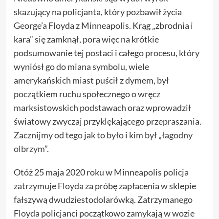
skazujący na policjanta, który pozbawił życia
George’a Floyda z Minneapolis. Krąg „zbrodnia i
kara” się zamknął, pora więc na krótkie
podsumowanie tej postaci i całego procesu, który
wyniósł go do miana symbolu, wiele
amerykańskich miast puścił z dymem, był
początkiem ruchu społecznego o wręcz
marksistowskich podstawach oraz wprowadził
światowy zwyczaj przyklękającego przepraszania.
Zacznijmy od tego jak to było i kim był „
łagodny
olbrzym”.
Otóż 25 maja 2020 roku w Minneapolis
policja
zatrzymuje Floyda
za próbę zapłacenia w sklepie
fałszywą dwudziestodolarówką. Zatrzymanego
Floyda policjanci początkowo zamykają w wozie