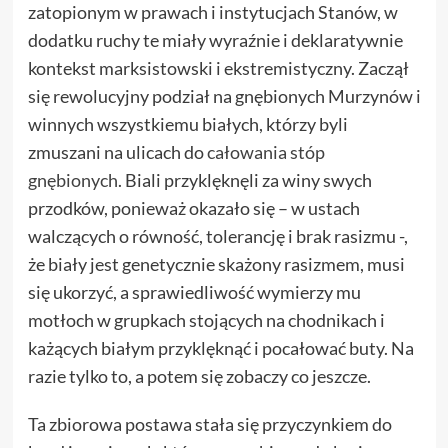
zatopionym w prawach i instytucjach Stanów, w
dodatku ruchy te miały wyraźnie i deklaratywnie
kontekst marksistowski i ekstremistyczny. Zaczął
się rewolucyjny podział na gnębionych Murzynów i
winnych wszystkiemu białych, którzy byli
zmuszani na ulicach do
całowania stóp
gnębionych
. Biali przyklęknęli za winy swych
przodków, ponieważ okazało się – w ustach
walczących o równość, tolerancję i brak rasizmu -,
że biały jest genetycznie skażony rasizmem, musi
się ukorzyć, a sprawiedliwość wymierzy mu
motłoch w grupkach stojących na chodnikach i
każących białym przyklęknąć i pocałować buty. Na
razie tylko to, a potem się zobaczy co jeszcze.
Ta zbiorowa postawa stała się przyczynkiem do