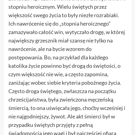
stopniu heroicznym. Wielu świętych przez
większość swego życia to były niezłe rozrabiaki.
Ich nawrócenie się do „stopnia heroicznego”
zamazywało całość win, wytyczało drogę, w której
największy grzesznik miał szansę nie tylko na
nawrócenie, ale na bycie wzorem do
postępowania. Bo, na przykład dla każdego
katolika życie powinno być drogą do świętości, o
czym większość nie wie, a często zapomina,
zaniżając wobec siebie kryteria pobożnego życia.
Często droga świętego, zwłaszcza na początku
chrześcijaństwa, była zwieńczona męczeńską
śmiercią, to ona uświęcała jego, choćby wcześniej i
nie najgodniejszy, żywot. Ale akt śmierci był w
przypadku świętych przyjęty z pełną
świadomością jego wagi i był najczęściej ofiarą