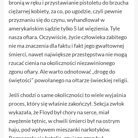
bronią w ręku i przystawianie pistoletu do brzucha
ciężarnej kobiety, za co, po ugodzie, czyli pewnie
przyznaniu się do czynu, wyhandlował w
amerykańskim sądzie tylko 5 lat więzienia. Tyle
nasza ofiara. Oczywiście, życie człowieka zabitego
nie ma znaczenia dla faktu i fakt jego gwałtownej
śmierci, nawet największe przestępstwa nie mogą
rzucać cienia na okoliczności niezawinionego
zgonu ofiary. Ale warto odnotować „drogę do
świętości” powołanego na ołtarze świeckiej religii.
Jeśli chodzi o same okoliczności to
wiele wyjaśnia
proces
, który się właśnie zakończył.
Sekcja zwłok
wykazała, że Floyd był chory na serce, miał
zwężenie tętnic, w chwili śmierci był na ostrym
haju, pod wpływem mieszanki narkotyków.