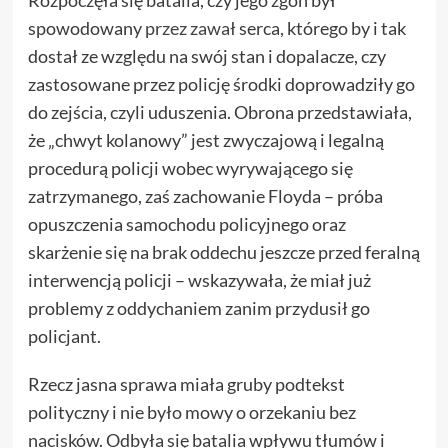
Rozpoczęła się batalia, czy jego zgon był
spowodowany
przez zawał
serca, którego by i tak
dostał ze względu na swój stan i dopalacze, czy
zastosowane przez policję środki doprowadziły go
do zejścia, czyli uduszenia. Obrona przedstawiała,
że „chwyt kolanowy” jest zwyczajową i legalną
procedurą policji wobec wyrywającego się
zatrzymanego, zaś zachowanie Floyda – próba
opuszczenia samochodu policyjnego oraz
skarżenie się na brak oddechu jeszcze przed feralną
interwencją policji – wskazywała, że miał już
problemy z oddychaniem zanim przydusił go
policjant.
Rzecz jasna sprawa miała gruby podtekst
polityczny i nie było mowy o orzekaniu bez
nacisków. Odbyła się batalia wpływu tłumów i