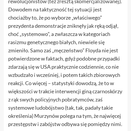
rewolucjonistów (
też zresztą skomercjalizowanej
).
Dowodem na taktyczność tej sytuacji jest
chociażby to, że po wyborze „właściwego”
prezydenta demonstracje zniknęły jak ręką odjął,
choć „systemowo”, a zwłaszcza w kategoriach
rasizmu genetycznego białych, niewiele się
zmieniło. Samo zaś „męczeństwo” Floyda nie jest
potwierdzone w faktach, gdyż podobne przypadki
zdarzają się w USA praktycznie codziennie, co nie
wzbudzało i wcześniej, i potem takich zbiorowych
reakcji. Co więcej – statystyki dowodzą, że to w
większości w trakcie interwencji giną czarnoskórzy
z rąk swych policyjnych pobratymców, zaś
systemowe ludobójstwo (tak, tak, padały takie
określenia) Murzynów polega na tym, że najwięcej
przestępstw i zabójstw odbywa się pomiędzy nimi.