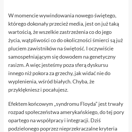
W momencie wywindowania nowego świętego,
którego dokonały przecież media, jest on już taką
wartością, że wszelkie zastrzeżenia co do jego
życia, wątpliwości co do okoliczności śmierci są już
pluciem zawistników na świętość. I oczywiście
samospełniającym się dowodem na genetyczny
rasizm. A więc jesteśmy poza sferą dyskursu
innego niż pokora za grzechy, jak widać nie do
wyplenienia, wśród białych. Chyba, że
przyklękniesz i pocałujesz.
Efektem końcowym „syndromu Floyda” jest trwały
rozpad społeczeństwa amerykańskiego, do tej pory
opartego na współpracy i integracji. Dziś
podzielonego poprzez nieprzekraczalne kryteria