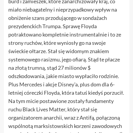
burd i zamieszek, które zanarchizowały kraj, co
miało niebagatelny i nieprzypadkowy wpływ na
obniżenie szans przodującego w sondażach
prezydenckich Trumpa. Sprawę Floyda
potraktowano kompletnie instrumentalnie i to ze
strony ruchów, które wyniosły go na swoje
świeckie ołtarze. Stał się widomym znakiem
systemowego rasizmu, jego ofiarą. Stąd te płacze
na
złotą trumną
, stąd
27 milionów $
odszkodowania, jakie miasto wypłaciło rodzinie.
Plus
Mercedes i akcje Disney’a
, plus dom dla 6-
letniej córeczki Floyda, która tatuś kiedyś porzucił.
Na tym micie postawione zostały fundamenty
ruchu Black Lives Matter, który stał się
organizatorem anarchii, wraz z Antifą, połączoną
wspólnotą marksistowskich korzeni zawodowych