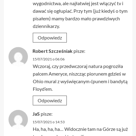
wygodnictwa, ale najłatwiej jest włączyć tv i
dawać się ogłupiać. Przy tym (już kiedyś o tym
pisałem) mamy bardzo mało prawdziwych
dziennikarzy.
Odpowiedz
Robert Szcześniak
pisze:
15/07/2021 o 06:06
Wczoraj, czy przedwczoraj natura pogroziła
palcem Ameryce, niszcząc piorunem gdzieś w
Ohio mural z wyświęcanym ćpunem i bandytą
Floyd’em.
Odpowiedz
JaS
pisze:
15/07/2021 o 14:53
Ha, ha, ha, ha… Widocznie tam na Górze są już