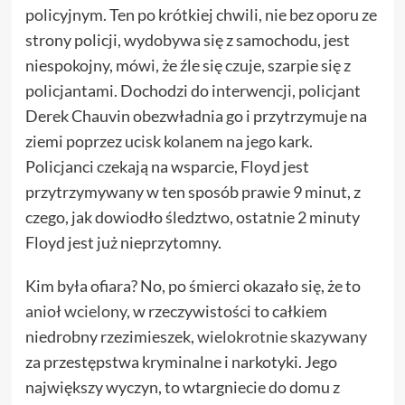
policyjnym. Ten po krótkiej chwili, nie bez oporu ze
strony policji, wydobywa się z samochodu, jest
niespokojny, mówi, że źle się czuje, szarpie się z
policjantami. Dochodzi do interwencji, policjant
Derek Chauvin obezwładnia go i przytrzymuje na
ziemi poprzez ucisk kolanem na jego kark.
Policjanci czekają na wsparcie, Floyd jest
przytrzymywany w ten sposób prawie 9 minut, z
czego, jak dowiodło śledztwo, ostatnie 2 minuty
Floyd jest już nieprzytomny.
Kim była ofiara? No, po śmierci okazało się, że to
anioł wcielony
, w rzeczywistości to całkiem
niedrobny rzezimieszek,
wielokrotnie skazywany
za przestępstwa kryminalne i narkotyki. Jego
największy wyczyn, to wtargniecie do domu z