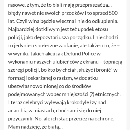
rasowe, z tym, że to biali mają przepraszać za…
błędy nawet nie swoich przodków i to sprzed 500
lat. Czyli wina będzie wieczna i nie do odkupienia.
Najbardziej dotkliwym jest też upadek etosu
policji, jako depozytariusza porządku. I nie chodzi
tu jedynie o społeczne zaufanie, ale także o to, że –
w wyniku takich akcji jak
Defund Police
w
wykonaniu naszych ulubieńców z ekranu – topnieją
szeregi policji, bo kto by chciał „służyć i bronić” w
formacji oskarżanej o rasizm, w dodatku
ubezwłasnowolnionej co do środków
podejmowanych wobec mniejszości (?) etnicznych.
I teraz celebryci wylewają krokodyle łzy nad
anarchią w miastach, choć sami się do niej
przyczynili. No, ale ich stać przecież na ochronę.
Mam nadzieję, że białą…