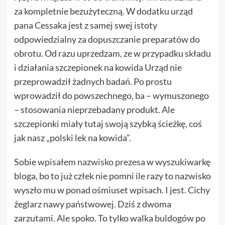
za kompletnie bezużyteczną. W dodatku urząd
pana Cessaka jest z samej swej istoty
odpowiedzialny za dopuszczanie preparatów do
obrotu. Od razu uprzedzam, ze w przypadku składu
i działania szczepionek na kowida Urząd nie
przeprowadził żadnych badań. Po prostu
wprowadził do powszechnego, ba – wymuszonego
– stosowania nieprzebadany produkt. Ale
szczepionki miały tutaj swoją szybką ścieżkę, coś
jak nasz „polski lek na kowida”.
Sobie
wpisałem nazwisko prezesa
w wyszukiwarkę
bloga, bo to już człek nie pomni ile razy to nazwisko
wyszło mu w ponad ośmiuset wpisach. I jest. Cichy
żeglarz nawy państwowej. Dziś z dwoma
zarzutami. Ale spoko. To tylko walka buldogów po