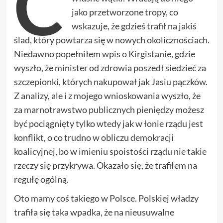
C
jako przetworzone tropy, co
wskazuje, że gdzieś trafił na jakiś
ślad, który powtarza się w nowych okolicznościach.
Niedawno popełniłem wpis
o Kirgistanie
, gdzie
wyszło, że minister od zdrowia poszedł siedzieć za
szczepionki, których nakupował jak Jasiu pączków.
Z analizy, ale i z mojego wnioskowania wyszło, że
za marnotrawstwo publicznych pieniędzy możesz
być pociągnięty tylko wtedy jak w łonie rządu jest
konflikt, o co trudno w obliczu demokracji
koalicyjnej, bo w imieniu spoistości rządu nie takie
rzeczy się przykrywa. Okazało się, że trafiłem na
regułę ogólną.
Oto mamy coś takiego w Polsce. Polskiej władzy
trafiła się taka wpadka, że na nieusuwalne