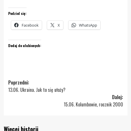
Podziel się:
Facebook
X
WhatsApp
Dodaj do ulubionych:
Zobacz
Poprzedni:
13.06. Ukraina. Jak to się ułoży?
wpisy
Dalej:
15.06. Kolumbowie, rocznik 2000
Więcej historii