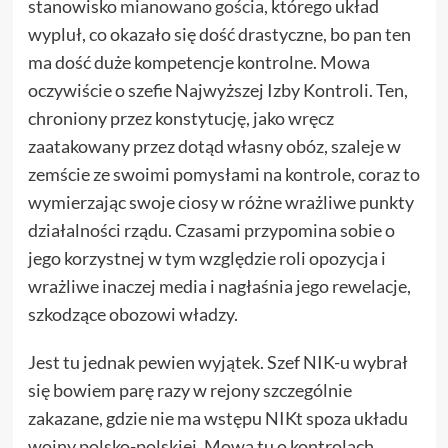
stanowisko
mianowano gościa
, którego układ
wypluł, co okazało się dość drastyczne, bo pan ten
ma dość duże kompetencje kontrolne. Mowa
oczywiście o szefie Najwyższej Izby Kontroli. Ten,
chroniony przez konstytucję, jako wręcz
zaatakowany przez dotąd własny obóz, szaleje w
zemście ze swoimi pomysłami na kontrole, coraz to
wymierzając swoje ciosy w różne wrażliwe punkty
działalności rządu. Czasami przypomina sobie o
jego korzystnej w tym względzie roli opozycja i
wrażliwe inaczej media i nagłaśnia jego rewelacje,
szkodzące obozowi władzy.
Jest tu jednak pewien wyjątek. Szef NIK-u wybrał
się bowiem parę razy w rejony szczególnie
zakazane, gdzie nie ma wstępu NIKt spoza układu
wojny polsko-polskiej. Mowa tu o kontrolach