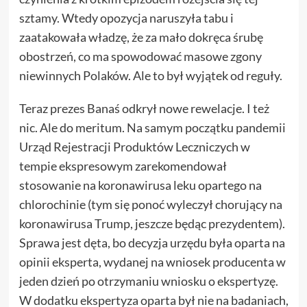
sztamy. Wtedy opozycja naruszyła tabu i
zaatakowała władzę, że za mało dokręca śrubę
obostrzeń, co ma spowodować masowe zgony
niewinnych Polaków. Ale to był wyjątek od reguły.
Teraz prezes Banaś odkrył nowe rewelacje. I też
nic. Ale do meritum. Na samym początku pandemii
Urząd Rejestracji Produktów Leczniczych w
tempie ekspresowym zarekomendował
stosowanie na koronawirusa leku opartego na
chlorochinie (tym się ponoć wyleczył chorujący na
koronawirusa Trump, jeszcze będąc prezydentem).
Sprawa jest dęta, bo decyzja urzędu była oparta na
opinii eksperta, wydanej na wniosek producenta w
jeden dzień po otrzymaniu wniosku o ekspertyzę.
W dodatku ekspertyza oparta był nie na badaniach,