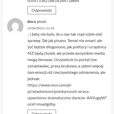
c054733821881828471ae84
Odpowiedz
dncx
pisze:
15/06/2022 o 12:10
.. i żeby nie było, że u nas tak rząd sobie olał
sprawę. Tak jak pisano. Temat nie umarł, ale
żyć będzie długooooo, jak politycy i urzędnicy
MZ będą chcieli, ale przede wszystkim media
mogą żerować. Oczywiście to portal tzw.
szmatławiec, prasa brukowa, a zatem więcej
tam emocji niż rzeczywistego odniesienia, ale
jednak:
https://www.msn.com/pl-
pl/wiadomosci/polska/covid-wraca-
ujawniono-dramatyczne-dane/ar-AAYugqW?
ocid=msedgdhp
Odpowiedz