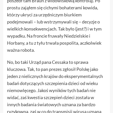
poszedł tam Braun z widowiskową kontrolą). Po
prostu zająłem się cichymi bohaterami kowida,
którzy ukryci za urzędniczym biurkiem
podejmowali – lub wstrzymywali się – decyzje o
wielkich konsekwencjach. Tak było (jest?) i w tym
wypadku. Na froncie fruwały Niedzielskie i
Horbany, a tu z tyłu trwała pospolita, aczkolwiek
ważna robota.
No, bo taki Urząd pana Cessaka to sprawa
kluczowa. Tak, to pan prezes zgłosił Polskę jako
jeden z nielicznych krajów do eksperymentalnych
badań dotyczących szczepienia dzieci od wieku
niemowlęcego. Jakoś wyników tych badań nie
widać, zaś kwestia szczepień dzieci została w
innych badania światowych uznana za bardzo
ryzykowną, zaś w co do transmisji wirusa uznana