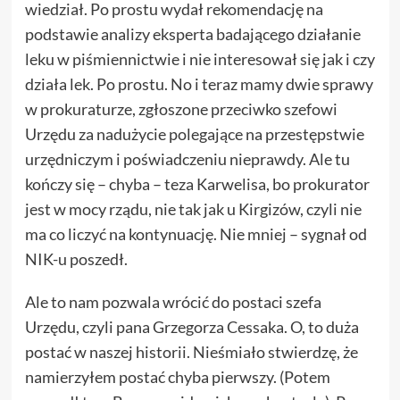
wiedział. Po prostu wydał rekomendację na
podstawie analizy eksperta badającego działanie
leku w piśmiennictwie i nie interesował się jak i czy
działa lek. Po prostu. No i teraz mamy dwie sprawy
w prokuraturze, zgłoszone przeciwko szefowi
Urzędu za nadużycie polegające na przestępstwie
urzędniczym i poświadczeniu nieprawdy. Ale tu
kończy się – chyba – teza Karwelisa, bo prokurator
jest w mocy rządu, nie tak jak u Kirgizów, czyli nie
ma co liczyć na kontynuację. Nie mniej – sygnał od
NIK-u poszedł.
Ale to nam pozwala wrócić do postaci szefa
Urzędu, czyli pana Grzegorza Cessaka. O, to duża
postać w naszej historii. Nieśmiało stwierdzę, że
namierzyłem postać chyba pierwszy. (Potem