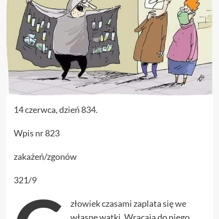
14 czerwca, dzień 834.
Wpis nr 823
zakażeń/zgonów
321/9
złowiek czasami zaplata się we
własne wątki. Wracają do niego