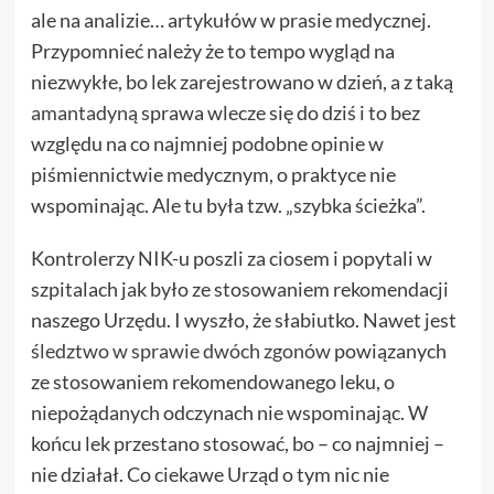
ale na analizie… artykułów w prasie medycznej.
Przypomnieć należy że to tempo wygląd na
niezwykłe, bo lek zarejestrowano w dzień, a z taką
amantadyną
sprawa wlecze się do dziś i to bez
względu na co najmniej podobne opinie w
piśmiennictwie medycznym, o praktyce nie
wspominając. Ale tu była tzw. „szybka ścieżka”.
Kontrolerzy NIK-u poszli za ciosem i popytali w
szpitalach jak było ze stosowaniem rekomendacji
naszego Urzędu. I wyszło, że słabiutko. Nawet jest
śledztwo w sprawie dwóch zgonów
powiązanych
ze stosowaniem rekomendowanego leku, o
niepożądanych odczynach nie wspominając. W
końcu lek przestano stosować, bo – co najmniej –
nie działał. Co ciekawe Urząd o tym nic nie