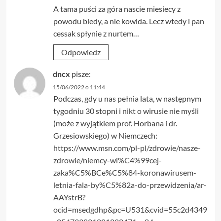
A tama puści za góra nascie miesiecy z
powodu biedy, a nie kowida. Lecz wtedy i pan
cessak spłynie z nurtem…
Odpowiedz
dncx
pisze:
15/06/2022 o 11:44
Podczas, gdy u nas pełnia lata, w następnym
tygodniu 30 stopni i nikt o wirusie nie myśli
(może z wyjątkiem prof. Horbana i dr.
Grzesiowskiego) w Niemczech:
https://www.msn.com/pl-pl/zdrowie/nasze-
zdrowie/niemcy-wi%C4%99cej-
zaka%C5%BCe%C5%84-koronawirusem-
letnia-fala-by%C5%82a-do-przewidzenia/ar-
AAYstrB?
ocid=msedgdhp&pc=U531&cvid=55c2d4349