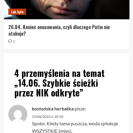
Jak było
26.04. Koniec onucowania, czyli dlaczego Putin nie
atakuje?
1
4 przemyślenia na temat
„
14.06. Szybkie ścieżki
przez NIK odkryte
”
bostońska herbatka
pisze:
15/06/2022 o 10:10
Spoko. Kiedy tama puszcza, woda spłukuje
WSZYSTKIE śmieci.