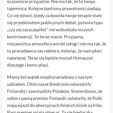
oczywiście przyjaźnie. Nie ma tak, że to twoja
tajemnica. Kolejne bastiony prywatności padają.
Co się dziwić, kiedy za kowida twoje terapie stały
się przedmiotem publicznych debat, pytania typu
„czy się zaszczepiłeś” nie wzbudzały niczyich
kontrowersji. To teraz macie. Przyjazna,
niezawistna atmosfera wśród załogi i nie ma tak, że
tu pracodawca nas nabiera, mówiąc, że nam płaci
najwięcej. Teraz się będzie musiał tłumaczyć
dlaczego i komu płaci.
Mamy też wątek międzynarodowy z naszym
udziałem. Otóż nasze
Biedronie odwiedziły
Finlandię
i zawstydziły Polaków. Stwierdzono, że
sobie z panią premier Finlandii załatwiły, że Polki
mają wjazd do aborcyjnych fińskich klinik za friko.
Pani premier miała obiecać. Ta się biedaczka