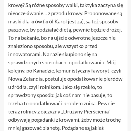
krowę? Są różne sposoby walki, taktyka zaczyna się
nieoczekiwanie… z przodu krowy. Proponowane są
maski dla krów (
król Karol jest za
), są też
sposoby
paszowe
, by podziałać dietą, pewnie będzie drożej.
To na bekanie, bo na ujście odwrotne jeszcze nie
znaleziono sposobu, ale wszystko przed
innowatorami. Na razie skupiono się na
sprawdzonych sposobach: opodatkowaniu. Mój
kolejny, po Kanadzie, komunistyczny faworyt, czyli
Nowa Zelandia
, postuluje opodatkowanie pierdów
u źródła, czyli rolnikom. Jako się rzekło, to
sprawdzony sposób: jak coś nam nie pasuje, to
trzeba to opodatkować i problem znika. Pewnie
teraz rolnicy z ojczyzny „Drużyny Pierścienia”
odbywają pogadanki z krowami, żeby może trochę
mniej gazować planetę. Pożądane są jakieś