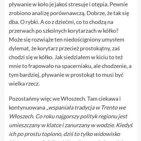
pływanie w koło je jakoś stresuje i otępia. Pewnie
zrobiono analizę porównawczą. Dobrze, że tak się
dba. O rybki. A co z dziećmi, co to chodzą na
przerwach po szkolnych korytarzach w kółko?
Może się rozwiąże ten niedościgniony umysłem
dylemat, że korytarz przecież prostokątny, zaś
chodzi się w kółko. Jak siedziałem w kiciu to też
mnie to frapowało na spacerniaku, ale chodzenie, a
tym bardziej, pływanie w prostokąt to musi być
wielka rzecz.
Pozostańmy więc
we Włoszech
. Tam ciekawa i
kontynuowana
„wspaniała tradycja w Trento we
Włoszech. Co roku najgorszy polityk regionu jest
umieszczany w klatce i zanurzany w wodzie. Kiedyś
ich po prostu topiono, dziś to tylko widowisko