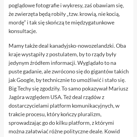
poglądowe fotografie i wykresy, zaś obawiam się,
że zwierzęta będą robiły „tzw. krowią, nie kocią,
mordę” i tak się skończą te międzygatunkowe
konsultacje.
Mamy także deal kanadyjsko-nowozelandzki. Oba
kraje wystąpiły z postulatem, by to rządy były
jedynym źródłem informacji. Wyglądało to na
puste gadanie, ale zwrócono się do gigantów takich
jak Google, by technicznie to umożliwić
i stało się.
Big Techy się zgodziły. To samo pokazywał Mariusz
Jagóra
względem USA
. Też deal rządów z
dostarczycielami platform komunikacyjnych, w
trakcie procesu, który kończy pluralizm,
sprowadzając go do kilku platform, z którymi
można załatwiać różne polityczne deale. Kowid