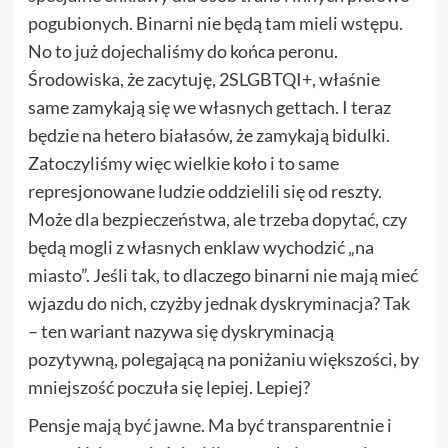
pogubionych. Binarni nie będą tam mieli wstępu.
No to już dojechaliśmy do końca peronu.
Środowiska, że zacytuję, 2SLGBTQI+, właśnie
same zamykają się we własnych gettach. I teraz
będzie na hetero białasów, że zamykają bidulki.
Zatoczyliśmy więc wielkie koło i to same
represjonowane ludzie oddzielili się od reszty.
Może dla bezpieczeństwa, ale trzeba dopytać, czy
będą mogli z własnych enklaw wychodzić „na
miasto”. Jeśli tak, to dlaczego binarni nie mają mieć
wjazdu do nich, czyżby jednak dyskryminacja? Tak
– ten wariant nazywa się dyskryminacją
pozytywną, polegającą na poniżaniu większości, by
mniejszość poczuła się lepiej. Lepiej?
Pensje
mają być jawne
. Ma być transparentnie i