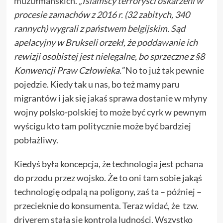
muzułmańskich
.
„Islamscy terroryści oskarżeni w
procesie zamachów z 2016 r. (32 zabitych, 340
rannych) wygrali z państwem belgijskim. Sąd
apelacyjny w Brukseli orzekł, że poddawanie ich
rewizji osobistej jest nielegalne, bo sprzeczne z §8
Konwencji Praw Człowieka.”
No to już tak pewnie
pojedzie. Kiedy tak u nas, bo też mamy paru
migrantów i jak się jakaś sprawa dostanie w młyny
wojny polsko-polskiej to może być cyrk w pewnym
wyścigu kto tam politycznie może być bardziej
pobłażliwy.
Kiedyś była koncepcja, że technologia jest pchana
do przodu przez wojsko. Że to oni tam sobie jakąś
technologię odpalą na poligony, zaś ta – później –
przecieknie do konsumenta. Teraz widać, że tzw.
driverem stała się kontrola ludności. Wszystko