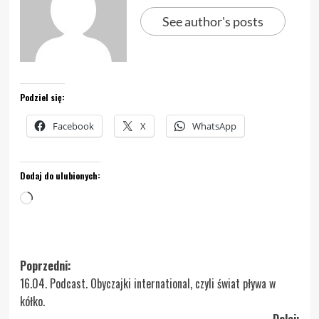
See author's posts
Podziel się:
Facebook
X
WhatsApp
Dodaj do ulubionych:
Wczytywanie…
Zobacz
Poprzedni:
16.04. Podcast. Obyczajki international, czyli świat pływa w
wpisy
kółko.
Dalej: