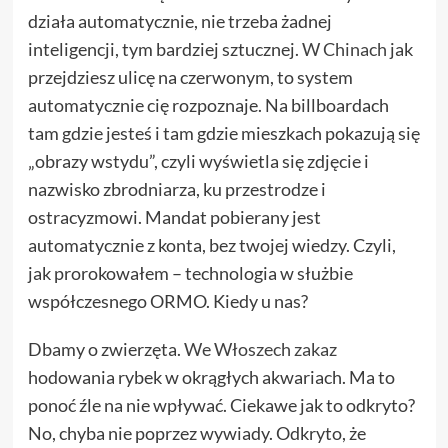
działa automatycznie, nie trzeba żadnej
inteligencji, tym bardziej sztucznej.
W Chinach
jak
przejdziesz ulicę na czerwonym, to system
automatycznie cię rozpoznaje. Na billboardach
tam gdzie jesteś i tam gdzie mieszkach pokazują się
„obrazy wstydu”, czyli wyświetla się zdjęcie i
nazwisko zbrodniarza, ku przestrodze i
ostracyzmowi. Mandat pobierany jest
automatycznie z konta, bez twojej wiedzy. Czyli,
jak prorokowałem – technologia w służbie
współczesnego ORMO. Kiedy u nas?
Dbamy o zwierzęta.
We Włoszech zakaz
hodowania rybek w okrągłych akwariach. Ma to
ponoć źle na nie wpływać. Ciekawe jak to odkryto?
No, chyba nie poprzez wywiady. Odkryto, że