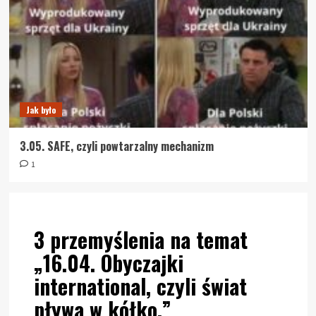
Jak było
3.05. SAFE, czyli powtarzalny mechanizm
1
3 przemyślenia na temat
„
16.04. Obyczajki
international, czyli świat
pływa w kółko.
”