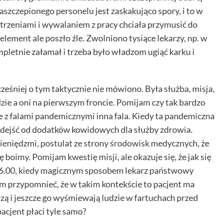
zaszczepionego personelu jest zaskakująco spory, i to w
trzeniami i wywalaniem z pracy chciała przymusić do
 element ale poszło źle. Zwolniono tysiące lekarzy, np. w
ompletnie załamał i trzeba było władzom ugiąć karku i
ześniej o tym taktycznie nie mówiono. Była służba, misja,
zie a oni na pierwszym froncie. Pomijam czy tak bardzo
 z falami pandemicznymi inna fala. Kiedy ta pandemiczna
odejść od dodatków kowidowych dla służby zdrowia.
ieniędzmi, postulat ze strony środowisk medycznych, że
ię boimy. Pomijam kwestię misji, ale okazuje się, że jak się
po 16.00, kiedy magicznym sposobem lekarz państwowy
em przypomnieć, że w takim kontekście to pacjent ma
szą i jeszcze go wyśmiewają ludzie w fartuchach przed
 pacjent płaci tyle samo?