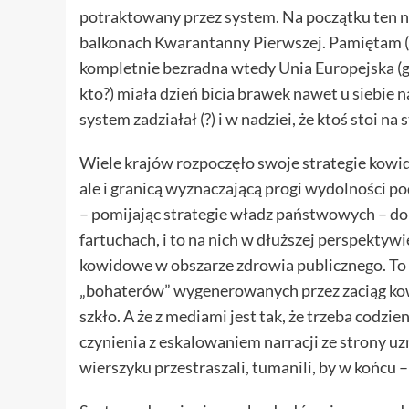
potraktowany przez system. Na początku ten
balkonach Kwarantanny Pierwszej. Pamiętam (n
kompletnie bezradna wtedy Unia Europejska (g
kto?) miała dzień bicia brawek nawet u siebie n
system zadziałał (?) i w nadziei, że ktoś stoi na
Wiele krajów rozpoczęło swoje strategie kowi
ale i granicą wyznaczającą progi wydolności po
– pomijając strategie władz państwowych – do
fartuchach, i to na nich w dłuższej perspektyw
kowidowe w obszarze zdrowia publicznego. To 
„bohaterów” wygenerowanych przez zaciąg kow
szkło. A że z mediami jest tak, że trzeba cod
czynienia z eskalowaniem narracji ze strony u
wierszyku przestraszali, tumanili, by w końcu 