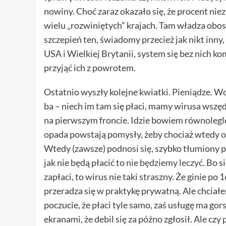
nowiny. Choć zaraz okazało się, że procent nie
wielu „rozwiniętych” krajach. Tam władza obos
szczepień ten, świadomy przecież jak nikt inny,
USA i Wielkiej Brytanii, system się bez nich k
przyjąć ich z powrotem.
Ostatnio wyszły kolejne kwiatki.
Pieniądze
. Wc
ba – niech im tam się płaci, mamy wirusa wszęd
na pierwszym froncie. Idzie bowiem równolegle
opada powstają pomysły, żeby chociaż wtedy 
Wtedy (zawsze) podnosi się, szybko tłumiony p
jak nie będą płacić to
nie będziemy leczyć
. Bo s
zapłaci, to wirus nie taki straszny. Że ginie 
przeradza się w praktykę prywatną. Ale chciał
poczucie, że płaci tyle samo, zaś usługę ma gor
ekranami, że debil się za późno zgłosił. Ale czy