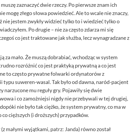
zu muszę zaznaczyć dwie rzeczy. Po pierwsze znam ich
nie mogę złego słowa powiedzieć. Ale to wcale nie znaczy,
yż nie jestem zwykły widzieć tylko to i wiedzieć tylko o
iadczyłem. Po drugie – nie za często zdarza mi się
czegoś co jest traktowane jak służba, lecz wynagradzane z
ją za mało. Że muszą dobrabiać, wchodząc w system
trudno rozróżnić co jest praktyką prywatną a co jest
lne to często prywatne folwarki ordynatorów z
ii typu suweren-wasal. Tak było od dawna, naród-pacjent
czy narzucone mu reguły gry. Pojawiły się dwie
owa i co zamożniejsi nigdy nie przebywali w tej drugiej,
dopóki nie było tak ciężko, że system prywatny, co ma w
 co cięższych (i droższych) przypadków.
y (z małymi wyjątkami,
patrz: Janda
) równo został