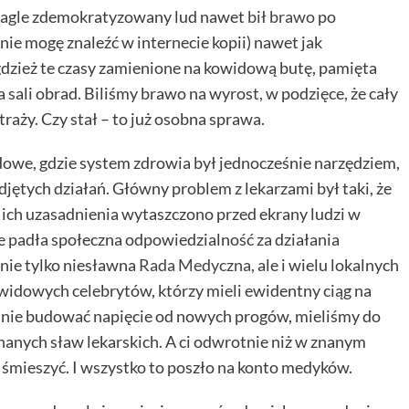
 nagle zdemokratyzowany lud nawet
bił brawo
po
ie mogę znaleźć w internecie kopii) nawet jak
dzież te czasy zamienione na kowidową butę, pamięta
a sali obrad. Biliśmy brawo na wyrost, w podzięce, że cały
 straży. Czy stał – to już osobna sprawa.
dowe, gdzie system zdrowia był jednocześnie narzędziem,
djętych działań. Główny problem z lekarzami był taki, że
 ich uzasadnienia wytaszczono przed ekrany ludzi w
ie padła społeczna odpowiedzialność za działania
nie tylko niesławna
Rada Medyczna
, ale i wielu lokalnych
idowych celebrytów, którzy mieli ewidentny ciąg na
ziennie budować napięcie od nowych progów, mieliśmy do
znanych sław lekarskich. A ci odwrotnie niż w znanym
– śmieszyć. I wszystko to poszło na konto medyków.