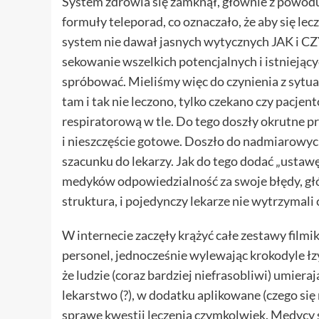
System zdrowia się zamknął, głównie z powodu 
formuły teleporad, co oznaczało, że aby się lec
system nie dawał jasnych wytycznych JAK i CZ
sekowanie wszelkich potencjalnych i istniejący
spróbować. Mieliśmy więc do czynienia z sytuac
tam i tak nie leczono, tylko czekano czy pacje
respiratorową w tle. Do tego doszły okrutne pr
i nieszczęście gotowe. Doszło do nadmiarow
szacunku do lekarzy. Jak do tego dodać „ustaw
medyków odpowiedzialność za swoje błędy, głów
struktura, i pojedynczy lekarze nie wytrzymali 
W internecie zaczęły krążyć całe zestawy film
personel, jednocześnie wylewając krokodyle łzy
że ludzie (coraz bardziej niefrasobliwi) umieraj
lekarstwo (?), w dodatku aplikowane (czego się 
sprawę kwestii leczenia czymkolwiek. Medycy s