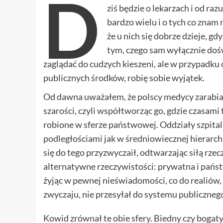
D
ziś będzie o lekarzach i od ra
bardzo wielu i o tych co znam 
że u nich się dobrze dzieje, gd
tym, czego sam wyłącznie dośw
zaglądać do cudzych kieszeni, ale w przypadku 
publicznych środków, robię sobie wyjątek.
Od dawna uważałem, że polscy medycy zarabia
szarości, czyli współtworząc go, gdzie czasami 
robione w sferze państwowej. Oddziały szpita
podległościami jak w średniowiecznej hierarch
się do tego przyzwyczaił, odtwarzając siłą rze
alternatywne rzeczywistości: prywatna i państw
żyjąc w pewnej nieświadomości, co do realiów, 
zwyczaju, nie przesyłał do systemu publicznego
Kowid zrównał te obie sfery. Biedny czy bogat