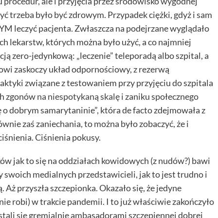
procedur, ale i przyjęcia przez środowisko wygodnej
zyć trzeba było być zdrowym. Przypadek ciężki, gdyż i sam
YM leczyć pacjenta. Zwłaszcza na podejrzane wyglądało
ch lekarstw, których można było użyć, a co najmniej
ją zero-jedynkową: „leczenie” teleporadą albo szpital, a
ntowi zaskoczy układ odpornościowy, z rezerwą
aktyki związane z testowaniem przy przyjęciu do szpitala
ych zgonów
na niespotykaną skalę
i zaniku społecznego
ę o dobrym samarytaninie”, która de facto zdejmowała z
nie zaś zaniechania, to można było zobaczyć, że i
ciśnienia. Ciśnienia pokusy.
ików jak to się na oddziałach kowidowych (z nudów?) bawi
 swoich medialnych przedstawicieli, jak to jest trudno i
ą. Aż przyszła szczepionka. Okazało się, że jedyne
nie robi) w trakcie pandemii. I to już właściwie zakończyło
tali się gremialnie ambasadorami szczepiennej dobrej