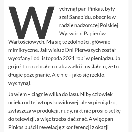
W
ychynął pan Pinkas, były
szef Sanepidu, obecnie w
radzie nadzorczej Polskiej
Wytwórni Papierów
Wartościowych. Ma się te zdolności, głównie
mimikryczne. Jak wielu z Dni Pierwszych został
wycofany i
od listopada 2021
robi w pieniądzu. Ja
go już tu
rozebrałem na kawałki
i myślałem, że to
długie pożegnanie. Ale nie – jako się rzekło,
wychynął.
Ja wiem – ciągnie wilka do lasu. Niby człowiek
ucieka od tej wtopy kowidowej, ale w pieniądzu,
zwłaszcza w produkcji, nudy, nikt nie prosi o setkę
do telewizji, a więc trzeba dać znać. A więc pan
Pinkas puścił rewelację z konferencji z okazji