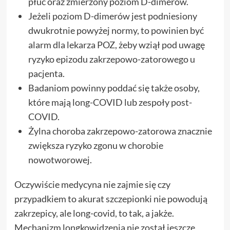
płuc oraz zmierzony poziom D-dimerów.
Jeżeli poziom D-dimerów jest podniesiony
dwukrotnie powyżej normy, to powinien być
alarm dla lekarza POZ, żeby wziął pod uwagę
ryzyko epizodu zakrzepowo-zatorowego u
pacjenta.
Badaniom powinny poddać się także osoby,
które mają long-COVID lub zespoły post-
COVID.
Żylna choroba zakrzepowo-zatorowa znacznie
zwiększa ryzyko zgonu w chorobie
nowotworowej.
Oczywiście medycyna nie zajmie się czy
przypadkiem to akurat szczepionki nie powodują
zakrzepicy, ale long-covid, to tak, a jakże.
Mechanizm longkowidzenia nie został jeszcze