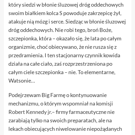
który siedzi w błonie śluzowej dróg oddechowych
swoim białkiem kolca S powoduje zakrzepicę żył,
atakuje nią mózg i serce. Siedząc w błonie śluzowej
dróg oddechowych. Nie robi tego, broń Boże,
szczepionka, która – okazało się, że lata po całym
organizmie, choć obiecywano, że nie rusza się z
przedramienia. I ten stacjonarny czynnik kowida
działa na całe ciało, zaś rozprzestrzeniona po
całym ciele szczepionka – nie. To elementarne,
Watsonie…
Podejrzewam Big Farmę o kontynuowanie
mechanizmu, o którym
wspomniał na komisji
Robert Kennedy jr
.– firmy farmaceutyczne nie
zarabiają tylko na swoich preparatach, ale na
lekach obiecujących niwelowanie niepożądanych