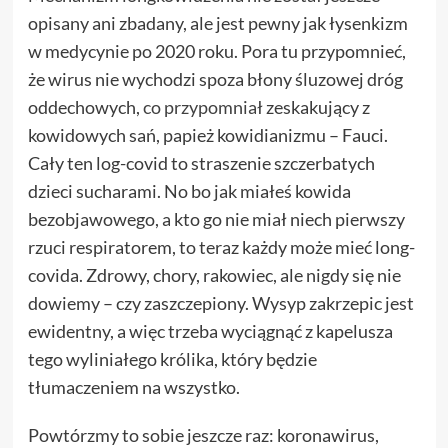
opisany ani zbadany, ale jest pewny jak łysenkizm
w medycynie po 2020 roku. Pora tu przypomnieć,
że wirus nie wychodzi spoza błony śluzowej dróg
oddechowych,
co przypomniał
zeskakujący z
kowidowych sań, papież kowidianizmu – Fauci.
Cały ten log-covid to straszenie szczerbatych
dzieci sucharami. No bo jak miałeś kowida
bezobjawowego, a kto go nie miał niech pierwszy
rzuci respiratorem, to teraz każdy może mieć long-
covida. Zdrowy, chory, rakowiec, ale nigdy się nie
dowiemy – czy zaszczepiony. Wysyp zakrzepic jest
ewidentny, a więc trzeba wyciągnąć z kapelusza
tego wyliniałego królika, który będzie
tłumaczeniem na wszystko.
Powtórzmy to sobie jeszcze raz: koronawirus,