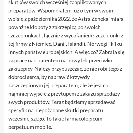
skutków swoich wcześniej zaaplikowanych
preparatów. Wspomniałem już o tym w swoim
wpisie
z października 2022
, że Astra Zeneka, miała
poważne kłopoty z zakrzepicą po swoich
szczepionkach, łącznie z wycofaniem szczepionki z
tej firmy z Niemiec, Danii, Islandii, Norwegi i kilku
innych państw europejskich. A więc co? Zabrała się
za prace nad patentem na nowy lek przeciwko
zakrzepicy. Należy przypuszczać, że nie robi tego z
dobroci serca, by naprawić krzywdy
zaszczepionym jej preparatem, ale że jest co
najmniej wyjście z przytupem z zakazu sprzedaży
swych produktów. Teraz będziemy sprzedawać
specyfik na niepożądane skutki preparatu
wcześniejszego. To takie farmacologicum
perpetuum mobile.