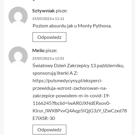
Sztywniak
pisze:
25/05/2023 o 11:12
Poziom absurdu jak u Monty Pythona.
Odpowiedz
Melio
pisze:
25/05/2023 o 12:01
Światowy Dzień Zakrzepicy 13 październiku,
sponsorują literki A Z:
https://pulsmedycyny.pl/eksperci-
przewiduja-wzrost-zachorowan-na-
zakrzepice-powodem-m-in-covid-19-
1166245?fbclid=IwAR0JXNdERxov0-
Klrur_IWX8PvvQ4Aqp5IQjG3zY_lZwCzxd78
E7iXSR-30
Odpowiedz