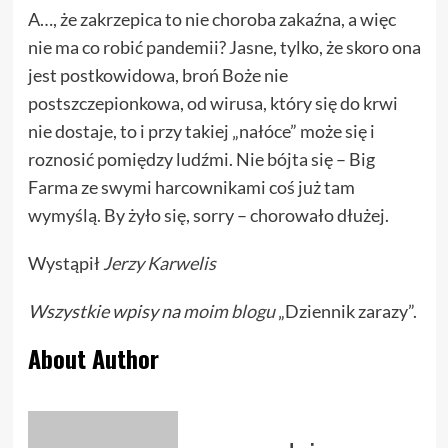
A…, że zakrzepica to nie choroba zakaźna, a więc
nie ma co robić pandemii? Jasne, tylko, że skoro ona
jest postkowidowa, broń Boże nie
postszczepionkowa, od wirusa, który się do krwi
nie dostaje, to i przy takiej „nałóce” może się i
roznosić pomiędzy ludźmi. Nie bójta się – Big
Farma ze swymi harcownikami coś już tam
wymyślą. By żyło się, sorry – chorowało dłużej.
Wystąpił
Jerzy Karwelis
Wszystkie wpisy na
moim blogu
„Dziennik zarazy”.
About Author