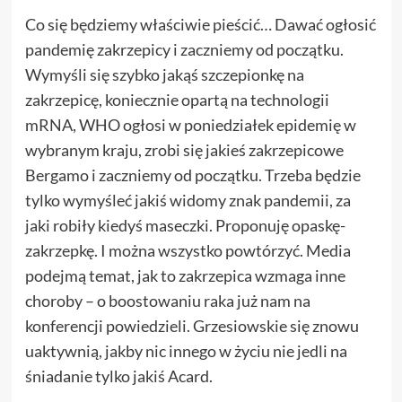
Co się będziemy właściwie pieścić… Dawać ogłosić
pandemię zakrzepicy i zaczniemy od początku.
Wymyśli się szybko jakąś szczepionkę na
zakrzepicę, koniecznie opartą na technologii
mRNA, WHO ogłosi w poniedziałek epidemię w
wybranym kraju, zrobi się jakieś zakrzepicowe
Bergamo i zaczniemy od początku. Trzeba będzie
tylko wymyśleć jakiś widomy znak pandemii, za
jaki robiły kiedyś maseczki. Proponuję opaskę-
zakrzepkę. I można wszystko powtórzyć. Media
podejmą temat, jak to zakrzepica wzmaga inne
choroby – o boostowaniu raka już nam na
konferencji powiedzieli. Grzesiowskie się znowu
uaktywnią, jakby nic innego w życiu nie jedli na
śniadanie tylko jakiś Acard.