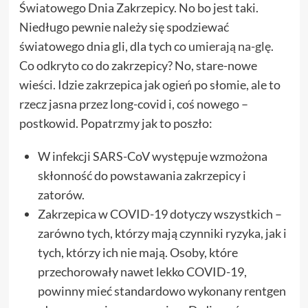
Światowego Dnia Zakrzepicy. No bo jest taki.
Niedługo pewnie należy się spodziewać
światowego dnia gli, dla tych co
umierają na-glę
.
Co odkryto co do zakrzepicy? No, stare-nowe
wieści. Idzie zakrzepica jak ogień po słomie, ale to
rzecz jasna przez long-covid i, coś nowego –
postkowid. Popatrzmy jak to poszło:
W infekcji SARS-CoV występuje wzmożona
skłonność do powstawania zakrzepicy i
zatorów.
Zakrzepica w COVID-19 dotyczy wszystkich –
zarówno tych, którzy mają czynniki ryzyka, jak i
tych, którzy ich nie mają. Osoby, które
przechorowały nawet lekko COVID-19,
powinny mieć standardowo wykonany rentgen