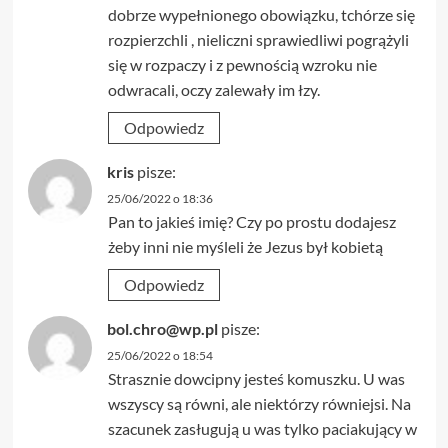
dobrze wypełnionego obowiązku, tchórze się
rozpierzchli , nieliczni sprawiedliwi pogrążyli
się w rozpaczy i z pewnością wzroku nie
odwracali, oczy zalewały im łzy.
Odpowiedz
kris
pisze:
25/06/2022 o 18:36
Pan to jakieś imię? Czy po prostu dodajesz
żeby inni nie myśleli że Jezus był kobietą
Odpowiedz
bol.chro@wp.pl
pisze:
25/06/2022 o 18:54
Strasznie dowcipny jesteś komuszku. U was
wszyscy są równi, ale niektórzy równiejsi. Na
szacunek zasługują u was tylko paciakujący w