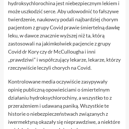
hydroksychlorochina jest niebezpiecznym lekiem i
może uszkodzić serce. Aby udowodnić to fałszywe
twierdzenie, naukowcy podali najbardziej chorym
pacjentom z grupy Covid prawie śmiertelną dawkę
leku, w dawce znacznie wyższej niż ta, którą
zastosowali na jakimkolwiek pacjencie z grupy
Covid dr Kory czy dr McCullougha i inni
„prawdziwi” i współczujący lekarze, lekarze, którzy
rzeczywiście leczyli chorych na Covid.
Kontrolowane media oczywiście zasypywały
opinię publiczną opowieściami o śmiertelnym
działaniu hydroksychlorochiny, a wszystko to z
przerażeniem i udawaną paniką. Wszystkie te
historie o niebezpieczeństwach związanych z
iwermektyną okazały się nieprawdziwe, a niektóre