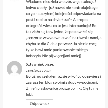
Wiadomo niedziela wieczór, więc stolec już
ledwo ciepły i już nawet nie kontroluje(tego,
co go nauczyłem) kolejności odpowiadania na
post i robi to na chybił trafił. A propos
ortografii, wiesz co to jest interpunkcja? Bo
tak zlało się to w jedno, że postawiłeś się
„cenzorze w wydawnictwie” na równi z nami, a
chyba to dla Ciebie potwarz. Ja nic nie chcę,
tylko bawi mnie punktowanie takiego
imbecyla. Nie pij więcej(ani mniej).
Sztywniak
pisze:
26/06/2022 o 09:37
Boluś, no czekałem aż się w końcu odezwiesz i
zasrasz ten blog swoimi z dupy wypocinami.
Zmień piaskownicę proszę bo nikt Cię tu nie
lubi.
Odpowiedz