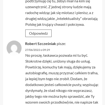
podtrzymuję cię tu, żebyś miał na kim się
uzewnętrznić. Z jednej strony ludzie mają
radochę widząc jak się miotasz i pienisz, a z
drugiej widzą jakie „intelektualisty” obrastają
Polskę jak trujący chwast i pokrzywa.
Odpowiedz
Robert Szcześniak
pisze:
27/06/2022 o 09:29
No proszę, łaskawca pozwala mi tu być.
Stokrotne dzięki, uniżony sługa do usług.
Powtórzę, komuchy tak mają, dziękujemy za
autobiografię, muszę przyznać całkiem trafna,
ja lepiej bym tego nie zrobił. Dodam, że
dodatkowo jesteś całkowicie pusty, wypisując
dyrdymały, że stad nikogo nie wypraszasz,
jakby tego nie można było sprawdzić, ale Ty
wzorem swoich przodków(nie, nie napisze tak