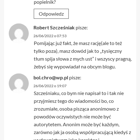
popielnik?
Odpowiedz
Robert Szcześniak
pisze:
26/06/2022 o 07:53
Pomijając już fakt, że masz rację(ale to też
tylko poza), masz dowód jak to „tysięczny
tłum spija słowa z mych ust” i wszyscy pragną,
żebyś się wypowiadał na obcym blogu.
bol.chro@wp.pl
pisze:
26/06/2022 o 19:07
Szcześniaku, co bym nie napisał to i tak nie
przyjmiesz tego do wiadomości bo, co
zrozumiałe, osoba pisząca anonimowo z
powodów oczywistych nie może być
autorytetem. Anonim może być każdym,
zarówno jak ja osobą współpracującą kiedyś z
wydawnictwem jako korektor i