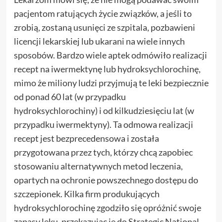
pacjentom ratujących życie związków, a jeśli to
zrobią, zostaną usunięci ze szpitala, pozbawieni
licencji lekarskiej lub ukarani na wiele innych
sposobów. Bardzo wiele aptek odmówiło realizacji
recept na iwermektynę lub hydroksychlorochinę,
mimo że miliony ludzi przyjmują te leki bezpiecznie
od ponad 60 lat (w przypadku
hydroksychlorochiny) i od kilkudziesięciu lat (w
przypadku iwermektyny). Ta odmowa realizacji
recept jest bezprecedensowa i została
przygotowana przez tych, którzy chcą zapobiec
stosowaniu alternatywnych metod leczenia,
opartych na ochronie powszechnego dostępu do
szczepionek. Kilka firm produkujących
hydroksychlorochinę zgodziło się opróżnić swoje
zapasy leku, przekazując je do Strategic National