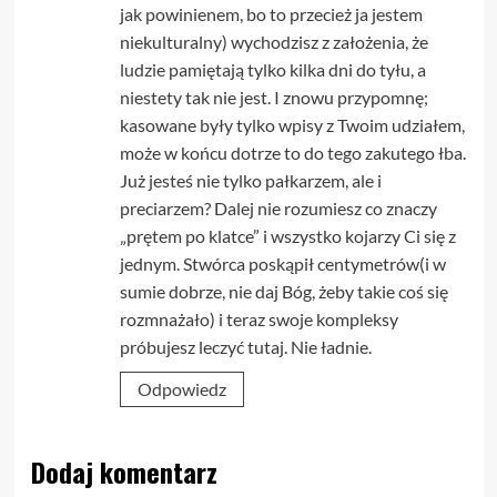
jak powinienem, bo to przecież ja jestem
niekulturalny) wychodzisz z założenia, że
ludzie pamiętają tylko kilka dni do tyłu, a
niestety tak nie jest. I znowu przypomnę;
kasowane były tylko wpisy z Twoim udziałem,
może w końcu dotrze to do tego zakutego łba.
Już jesteś nie tylko pałkarzem, ale i
preciarzem? Dalej nie rozumiesz co znaczy
„prętem po klatce” i wszystko kojarzy Ci się z
jednym. Stwórca poskąpił centymetrów(i w
sumie dobrze, nie daj Bóg, żeby takie coś się
rozmnażało) i teraz swoje kompleksy
próbujesz leczyć tutaj. Nie ładnie.
Odpowiedz
Dodaj komentarz