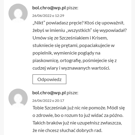
bol.chro@wp.pl
pisze:
26/06/2022 o 12:29
„Nikt” powiadasz pręcie? Ktoś cię upoważnił,
żebyś w imieniu „wszystkich” się wypowiadał?
Umów się ze Szcześniakiem i Krisem,
stukniecie się prętami, popaciakujecie w
popielnik, wymienicie poglądy na
piaskownicę, ortografię, pośmiejecie się z
cudzej wiary i wyznawanych wartości.
Odpowiedz
bol.chro@wp.pl
pisze:
26/06/2022 o 20:17
Tobie Szcześniak już nic nie pomoże. Módl się
o zdrowie, bo o rozum to już widać za późno.
Takich braków już nie uzupełnisz zwłaszcza,
że nie chcesz słuchać dobrych rad.