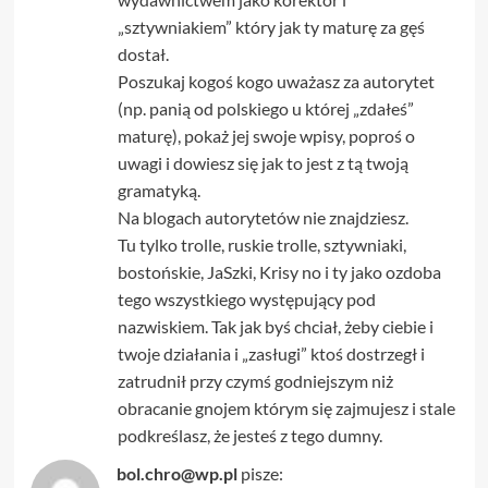
„sztywniakiem” który jak ty maturę za gęś
dostał.
Poszukaj kogoś kogo uważasz za autorytet
(np. panią od polskiego u której „zdałeś”
maturę), pokaż jej swoje wpisy, poproś o
uwagi i dowiesz się jak to jest z tą twoją
gramatyką.
Na blogach autorytetów nie znajdziesz.
Tu tylko trolle, ruskie trolle, sztywniaki,
bostońskie, JaSzki, Krisy no i ty jako ozdoba
tego wszystkiego występujący pod
nazwiskiem. Tak jak byś chciał, żeby ciebie i
twoje działania i „zasługi” ktoś dostrzegł i
zatrudnił przy czymś godniejszym niż
obracanie gnojem którym się zajmujesz i stale
podkreślasz, że jesteś z tego dumny.
bol.chro@wp.pl
pisze: