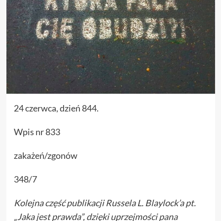
24 czerwca, dzień 844.
Wpis nr 833
zakażeń/zgonów
348/7
Kolejna część publikacji Russela L. Blaylock’a pt.
„Jaka jest prawda”, dzięki uprzejmości pan
a