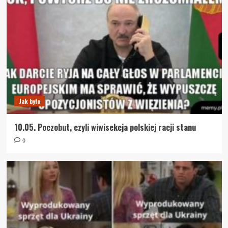
Jak było
10.05. Poczobut, czyli wiwisekcja polskiej racji stanu
0