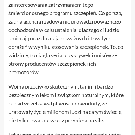
zainteresowania zatrzymaniem tego
śmiercionośnego programu szczepień. Co gorsza,
żadna agencja rządowa nie prowadzi poważnego
dochodzenia w celu ustalenia, dlaczego ci ludzie
umierają oraz doznają poważnych i trwałych
obrażeń w wyniku stosowania szczepionek. To, co
widzimy, to ciągła seria przykrywek i uników ze
strony producentów szczepionek i ich
promotorów.
Wojna przeciwko skutecznym, tanim i bardzo
bezpiecznym lekom i związkom naturalnym, które
ponad wszelką wątpliwość udowodniły, że
uratowały życie milionom ludzi na całym świecie,
nie tylko trwa, ale wręcz przybiera na sile.
Lekarzom mówi się, że nie mogą podawać swoim