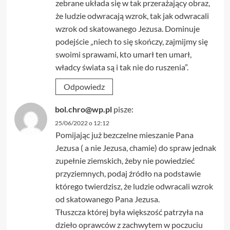
zebrane układa się w tak przerażający obraz,
że ludzie odwracają wzrok, tak jak odwracali
wzrok od skatowanego Jezusa. Dominuje
podejście „niech to się skończy, zajmijmy się
swoimi sprawami, kto umarł ten umarł,
władcy świata są i tak nie do ruszenia”.
Odpowiedz
bol.chro@wp.pl
pisze:
25/06/2022 o 12:12
Pomijając już bezczelne mieszanie Pana
Jezusa ( a nie Jezusa, chamie) do spraw jednak
zupełnie ziemskich, żeby nie powiedzieć
przyziemnych, podaj źródło na podstawie
którego twierdzisz, że ludzie odwracali wzrok
od skatowanego Pana Jezusa.
Tłuszcza której była większość patrzyła na
dzieło oprawców z zachwytem w poczuciu