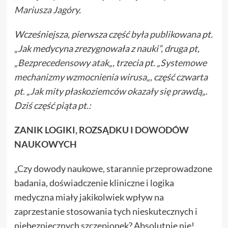
Mariusza Jagóry.
Wcześniejsza, pierwsza część
była publikowana
pt.
„Jak medycyna zrezygnowała z nauki”, druga pt,
„
Bezprecedensowy atak
„, trzecia pt. „
Systemowe
mechanizmy wzmocnienia wirusa
„, część czwarta
pt
.
„
Jak mity płaskoziemców okazały się prawdą
„
.
Dziś część piąta pt.:
ZANIK LOGIKI, ROZSĄDKU I DOWODÓW
NAUKOWYCH
„Czy dowody naukowe, starannie przeprowadzone
badania, doświadczenie kliniczne i logika
medyczna miały jakikolwiek wpływ na
zaprzestanie stosowania tych nieskutecznych i
niebezpiecznych szczepionek? Absolutnie nie!