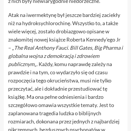
z nich były niewiarygodnie niedorzeczne.
Atak na iwermektynę był jeszcze bardziej zaciekły
niż na hydroksychlorochinę. Wszystko to, a także
wiele więcej, zostało drobiazgowo opisane w
znakomitej nowej książce Roberta Kennedy’ego Jr
– „
The Real Anthony Fauci. Bill Gates, Big Pharma i
globalna wojna z demokracją i zdrowiem
publicznym
„. Każdy, komu naprawdę zależy na
prawdzie i na tym, co wydarzyło się od czasu
rozpoczęcia tego okrucieństwa, musi nie tylko
przeczytać, ale i dokładnie przestudiować tę
książkę. Ma ona pełne odniesienia i bardzo
szczegółowo omawia wszystkie tematy. Jest to
zaplanowana tragedia ludzka o biblijnych
rozmiarach, dokonana przez jednych z najbardziej
nikczemnych, bezdusznych psychopatów w