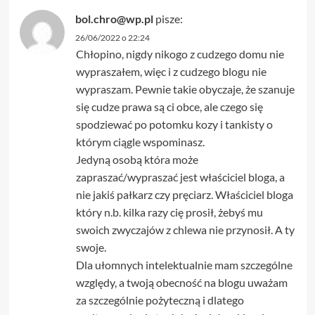
bol.chro@wp.pl
pisze:
26/06/2022 o 22:24
Chłopino, nigdy nikogo z cudzego domu nie
wypraszałem, więc i z cudzego blogu nie
wypraszam. Pewnie takie obyczaje, że szanuje
się cudze prawa są ci obce, ale czego się
spodziewać po potomku kozy i tankisty o
którym ciągle wspominasz.
Jedyną osobą która może
zapraszać/wypraszać jest właściciel bloga, a
nie jakiś pałkarz czy pręciarz. Właściciel bloga
który n.b. kilka razy cię prosił, żebyś mu
swoich zwyczajów z chlewa nie przynosił. A ty
swoje.
Dla ułomnych intelektualnie mam szczególne
względy, a twoją obecność na blogu uważam
za szczególnie pożyteczną i dlatego