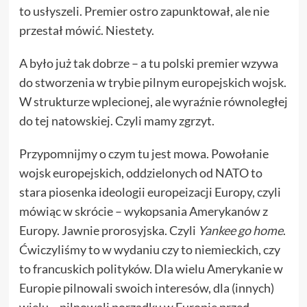
to usłyszeli. Premier ostro zapunktował, ale nie
przestał mówić. Niestety.
A było już tak dobrze – a tu polski premier wzywa
do stworzenia w trybie pilnym europejskich wojsk.
W strukturze wplecionej, ale wyraźnie równoległej
do tej natowskiej. Czyli mamy zgrzyt.
Przypomnijmy o czym tu jest mowa. Powołanie
wojsk europejskich, oddzielonych od NATO to
stara piosenka ideologii europeizacji Europy, czyli
mówiąc w skrócie – wykopsania Amerykanów z
Europy. Jawnie prorosyjska. Czyli
Yankee go home
.
Ćwiczyliśmy to w wydaniu czy to niemieckich, czy
to francuskich polityków. Dla wielu Amerykanie w
Europie pilnowali swoich interesów, dla (innych)
wielu – pilnowali porządku w Europie przed