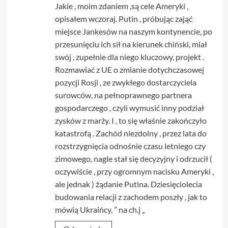
Jakie , moim zdaniem ,są cele Ameryki ,
opisałem wczoraj. Putin , próbując zająć
miejsce Jankesów na naszym kontynencie, po
przesunięciu ich sił na kierunek chiński, miał
swój , zupełnie dla niego kluczowy, projekt .
Rozmawiać z UE o zmianie dotychczasowej
pozycji Rosji , ze zwykłego dostarczyciela
surowców, na pełnoprawnego partnera
gospodarczego , czyli wymusić inny podział
zysków z marży. I , to się właśnie zakończyło
katastrofą . Zachód niezdolny , przez lata do
rozstrzygnięcia odnośnie czasu letniego czy
zimowego, nagle stał się decyzyjny i odrzucił (
oczywiście , przy ogromnym nacisku Ameryki ,
ale jednak ) żądanie Putina. Dziesięciolecia
budowania relacji z zachodem poszły , jak to
mówią Ukraińcy, ” na ch.j „