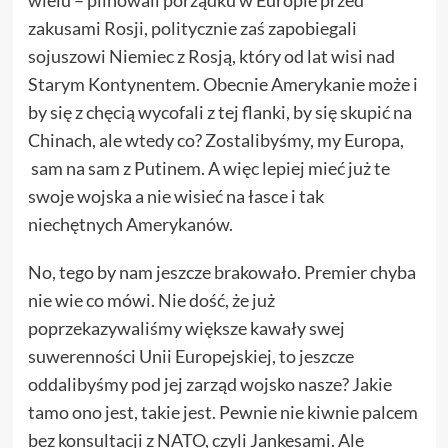
zakusami Rosji, politycznie zaś zapobiegali
sojuszowi Niemiec z Rosją, który od lat wisi nad
Starym Kontynentem. Obecnie Amerykanie może i
by się z chęcią wycofali z tej flanki, by się skupić na
Chinach, ale wtedy co? Zostalibyśmy, my Europa,
sam na sam z Putinem. A więc lepiej mieć już te
swoje wojska a nie wisieć na łasce i tak
niechętnych Amerykanów.
No, tego by nam jeszcze brakowało. Premier chyba
nie wie co mówi. Nie dość, że już
poprzekazywaliśmy większe kawały swej
suwerenności Unii Europejskiej, to jeszcze
oddalibyśmy pod jej zarząd wojsko nasze? Jakie
tamo ono jest, takie jest. Pewnie nie kiwnie palcem
bez konsultacji z NATO, czyli Jankesami. Ale