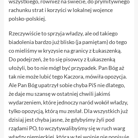
wszystkiego, również na świecie, do prymitywnego
rachunku strat i korzyści w lokalnej wojence
polsko-polskiej.
Rzeczywiście to sprzyja władzy, ale od takiego
biadolenia bardzo już blisko (ja pamiętam) do tego
co mieliśmy w kryzysie na granicy z Łukaszenką.
Do podejrzeń, że to się pisowcy z Łukaszenką
ułożyli, bo to nie mógł być przypadek. Pan Bóg aż
tak nie może lubić tego Kaczora, mówiła opozycja.
Ale Pan Bóg upatrzył sobie chyba PiS nie dlatego,
że daje mu szansę w ostatniej chwili jakimś
wydarzeniem, które jednoczy naród wokół władzy,
tylko opozycją, którą mu zesłał. Dla wszystkich już
dzisiaj jest chyba jasne, że gdybyśmy żyli pod
rządami PO, to wczytywalibyśmy się w ruch warg
władzy niemieckiej, która w tej wojnie nie popisuje