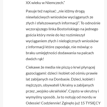
XX wieku w Niemczech.”
Pasuje też napisać: „nie idźmy drogą
niewłaściwych wniosków wyciąganych ze
złych i sfałszowanych informacji”. To odnośnie
wczorajszego linka Bostońskiego na jednego
gościa który mnie do łez rozśmieszył
wyciąganiem złych i nielogicznych wniosków
z informacji które zapodaje, nie mówiąc o
braku umiejętności dodawania na palcach
dwóch rąk!
Ciekawe że media nie piszą o krwi płynącej
gazociągami: dzieci i kobiet od ośmiu prawie
lat zabijanych na Donbasie. Dzieci, kobiet i
mężczyzn, obywateli Ukrainy a zabijanych
przez „wojsko ukraińskie”. Często w okrutny i
wymyślny sposób. Ja to notuję od mordu w
Odessie! Codziennie! Zginęło już 15 TYSIĘCY