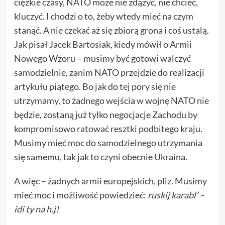
ciężkie czasy, NATO może nie zdążyć, nie chcieć,
kluczyć. I chodzi o to, żeby wtedy mieć na czym
stanąć. A nie czekać aż się zbiorą grona i coś ustalą.
Jak pisał Jacek Bartosiak, kiedy mówił o Armii
Nowego Wzoru – musimy być gotowi walczyć
samodzielnie, zanim NATO przejdzie do realizacji
artykułu piątego. Bo jak do tej pory się nie
utrzymamy, to żadnego wejścia w wojnę NATO nie
będzie, zostaną już tylko negocjacje Zachodu by
kompromisowo ratować resztki podbitego kraju.
Musimy mieć moc do samodzielnego utrzymania
się samemu, tak jak to czyni obecnie Ukraina.
A więc – żadnych armii europejskich, pliz. Musimy
mieć moc i możliwość powiedzieć:
ruskij karabl’ –
idi ty na h.j!