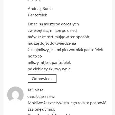
Andrzej Bursa
Pantofelek
Dzieci są milsze od dorosłych
zwierzęta są milsze od dzieci
mówisz że rozumując w ten sposób
muszę dojść do twierdzenia
że najmilszy jest mi pierwotniak pantofelek
no to co
milszy mi jest pantofelek
od ciebie ty skurwysynie.
Odpowiedz
JaS
pisze:
01/03/2022 o 14:42
Możliwe że rzeczywista jego rola to postawić
zasłonę dymną.