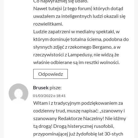
Co najwyraźniej się udało.
Nawet tutejsi (z tego forum) których dotąd
uważałem za inteligentnych ludzi okazali się
rozwielitkami.
Ludzie zapatrzeni w medialny spektakl, w
którym dominuje totalna ściema, podobna do
słynnych zdjęć z rzekomego Bergamo, a w
rzeczywistości z Lampedusy, nie widzą że
właśnie odbierane są im resztki wolności.
Odpowiedz
Brusek
pisze:
01/03/2022 o 18:41
Witam i z tradycyjnym podziękowaniem za
codzienny trud, muszę napisać: „szanowny i
szanowany Redaktorze Naczelny! Nie idźmy
tą drogą! Drogą histerycznej rusofobii,
przypominającej już żydofobię lat 30-stych