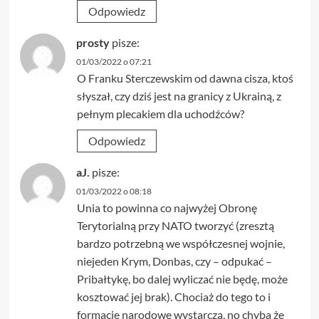
Odpowiedz
prosty
pisze:
01/03/2022 o 07:21
O Franku Sterczewskim od dawna cisza, ktoś
słyszał, czy dziś jest na granicy z Ukrainą, z
pełnym plecakiem dla uchodźców?
Odpowiedz
aJ.
pisze:
01/03/2022 o 08:18
Unia to powinna co najwyżej Obronę
Terytorialną przy NATO tworzyć (zresztą
bardzo potrzebną we współczesnej wojnie,
niejeden Krym, Donbas, czy – odpukać –
Pribałtykę, bo dalej wyliczać nie będę, może
kosztować jej brak). Chociaż do tego to i
formacje narodowe wystarczą, no chyba że