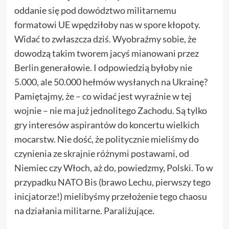
oddanie się pod dowództwo militarnemu
formatowi UE wpędziłoby nas w spore kłopoty.
Widać to zwłaszcza dziś. Wyobraźmy sobie, że
dowodzą takim tworem jacyś mianowani przez
Berlin generałowie. I odpowiedzią byłoby nie
5.000, ale 50.000 hełmów wysłanych na Ukrainę?
Pamiętajmy, że – co widać jest wyraźnie w tej
wojnie – nie ma już jednolitego Zachodu. Są tylko
gry interesów aspirantów do koncertu wielkich
mocarstw. Nie dość, że politycznie mieliśmy do
czynienia ze skrajnie różnymi postawami, od
Niemiec czy Włoch, aż do, powiedzmy, Polski. To w
przypadku NATO Bis (brawo Lechu, pierwszy tego
inicjatorze!) mielibyśmy przełożenie tego chaosu
na działania militarne. Paraliżujące.