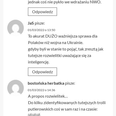
jednak coś nie pykło we wdrażaniu NWO.
Odpowiedz
JaS
pisze:
01/03/2022 o 13:50
To akurat DUŻO ważniejsza sprawa dla
Polaków niż wojna na Ukrainie.
gdyby byli w stanie to pojąć, tak zresztą jak
tutejsze rozwielitki uważające się za
inteligencję.
Odpowiedz
bostońska herbatka
pisze:
01/03/2022 o 14:36
A propos rozwielitek…
Do kilku zidentyfikowanych tutejszych trolli
putlerowskich coś w sam raz i na czasie:
🤣🤣🤣