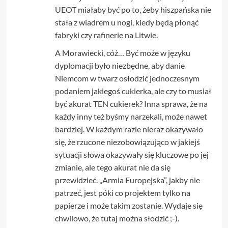
UEOT miałaby być po to, żeby hiszpańska nie
stała z wiadrem u nogi, kiedy będą płonąć
fabryki czy rafinerie na Litwie.
A Morawiecki, cóż… Być może w języku
dyplomacji było niezbędne, aby danie
Niemcom w twarz osłodzić jednoczesnym
podaniem jakiegoś cukierka, ale czy to musiał
być akurat TEN cukierek? Inna sprawa, że na
każdy inny też byśmy narzekali, może nawet
bardziej. W każdym razie nieraz okazywało
się, że rzucone niezobowiązująco w jakiejś
sytuacji słowa okazywały się kluczowe po jej
zmianie, ale tego akurat nie da się
przewidzieć. „Armia Europejska”, jakby nie
patrzeć, jest póki co projektem tylko na
papierze i może takim zostanie. Wydaje się
chwilowo, że tutaj można słodzić ;-).