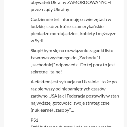
obywateli Ukrainy ZAMORDOWANYCH
przez rządy Ukrainy!
Codziennie też informuję o zwierzętach w
ludzkiej skórze które za amerykańskie
pieniądze mordują dzieci, kobiety i mężczyzn
w Syrii.
Skupił bym się na rozwiązaniu zagadki listu
Ławrowa wysłanego do „Zachodu” i
„zachodniej” odpowiedzi. Do tej pory to jest
sekretne i tajne!
A efektem jest sytuacja na Ukrainie i to że po
raz pierwszy od niepamiętnych czasów
zarówno USA jak i Federacja postawiły w stan
najwyższej gotowości swoje strategiczne
(nuklearne) „zasoby”…
PS1
Dziś byłem na dworcu kolejowym w moim