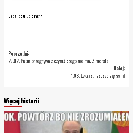
Dodaj do ulubionych:
Zobacz
Poprzedni:
27.02. Putin przegrywa z czymś czego nie ma. Z morale.
wpisy
Dalej:
1.03. Lekarzu, szczep się sam!
Więcej historii