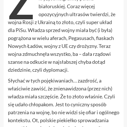
Z
białoruskiej. Coraz więcej
opozycyjnych ultrasów twierdzi, że
wojna Rosji z Ukrainą to złoto, czyli super układ
dla PiSu. Władza sprzed wojny miała być (i była)
pogrążona w wielu aferach, Pegasusach, fiaskach
Nowych Ładów, wojny z UE czy drożyzny. Teraz
wojna zdmuchnęła wszystko, ba – dała rządowi
szanse na odkucie w najsłabszej chyba dotąd
dziedzinie, czyli dyplomacji.
Słychać w tych pojękiwaniach… zazdrość, a
właściwie zawiść, że znienawidzona (przez nich)
władza miała szczęście. Że to złoto właśnie. Czyli
się udało chłopakom. Jest to cyniczny sposób
patrzenia na wojnę, bo nie widzi się ofiar i ogólnego
kontekstu. Ot, polskie piekiełko sprowadzania