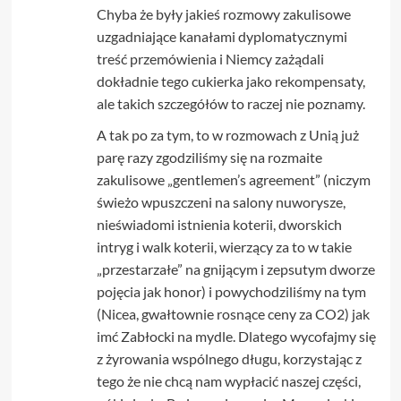
Chyba że były jakieś rozmowy zakulisowe
uzgadniające kanałami dyplomatycznymi
treść przemówienia i Niemcy zażądali
dokładnie tego cukierka jako rekompensaty,
ale takich szczegółów to raczej nie poznamy.
A tak po za tym, to w rozmowach z Unią już
parę razy zgodziliśmy się na rozmaite
zakulisowe „gentlemen’s agreement” (niczym
świeżo wpuszczeni na salony nuworysze,
nieświadomi istnienia koterii, dworskich
intryg i walk koterii, wierzący za to w takie
„przestarzałe” na gnijącym i zepsutym dworze
pojęcia jak honor) i powychodziliśmy na tym
(Nicea, gwałtownie rosnące ceny za CO2) jak
imć Zabłocki na mydle. Dlatego wycofajmy się
z żyrowania wspólnego długu, korzystając z
tego że nie chcą nam wypłacić naszej części,