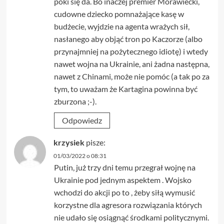
póki się da. Bo inaczej premier Morawiecki,
cudowne dziecko pomnażające kasę w
budżecie, wyjdzie na agenta wrażych sił,
nasłanego aby objąć tron po Kaczorze (albo
przynajmniej na pożytecznego idiotę) i wtedy
nawet wojna na Ukrainie, ani żadna następna,
nawet z Chinami, może nie pomóc (a tak po za
tym, to uważam że Kartagina powinna być
zburzona ;-).
Odpowiedz
krzysiek
pisze:
01/03/2022 o 08:31
Putin, już trzy dni temu przegrał wojnę na
Ukrainie pod jednym aspektem . Wojsko
wchodzi do akcji po to , żeby siłą wymusić
korzystne dla agresora rozwiązania których
nie udało się osiągnąć środkami politycznymi.