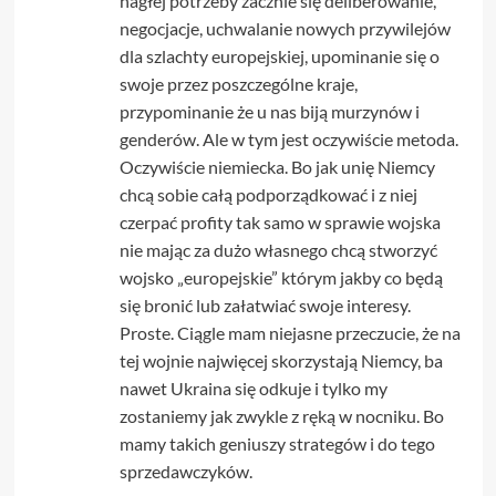
nagłej potrzeby zacznie się deliberowanie,
negocjacje, uchwalanie nowych przywilejów
dla szlachty europejskiej, upominanie się o
swoje przez poszczególne kraje,
przypominanie że u nas biją murzynów i
genderów. Ale w tym jest oczywiście metoda.
Oczywiście niemiecka. Bo jak unię Niemcy
chcą sobie całą podporządkować i z niej
czerpać profity tak samo w sprawie wojska
nie mając za dużo własnego chcą stworzyć
wojsko „europejskie” którym jakby co będą
się bronić lub załatwiać swoje interesy.
Proste. Ciągle mam niejasne przeczucie, że na
tej wojnie najwięcej skorzystają Niemcy, ba
nawet Ukraina się odkuje i tylko my
zostaniemy jak zwykle z ręką w nocniku. Bo
mamy takich geniuszy strategów i do tego
sprzedawczyków.