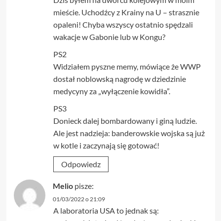
mieście. Uchodźcy z Krainy na U – strasznie
opaleni! Chyba wszyscy ostatnio spędzali
wakacje w Gabonie lub w Kongu?
PS2
Widziałem pyszne memy, mówiące że WWP
dostał noblowską nagrodę w dziedzinie
medycyny za „wyłączenie kowidła”.
PS3
Donieck dalej bombardowany i giną ludzie.
Ale jest nadzieja: banderowskie wojska są już
w kotle i zaczynają się gotować!
Odpowiedz
Melio
pisze:
01/03/2022 o 21:09
A laboratoria USA to jednak są: