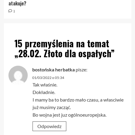
atakuje?
1
15 przemyślenia na temat
„
28.02. Złoto dla ospałych
”
bostońska herbatka
pisze:
01/03/2022 o 05:34
Tak właśnie.
Dokładnie.
I mamy ba to bardzo mało czasu, a własciwie
już musimy zacząć.
Bo wojna jest juz ogólnoeuropejska.
Odpowiedz