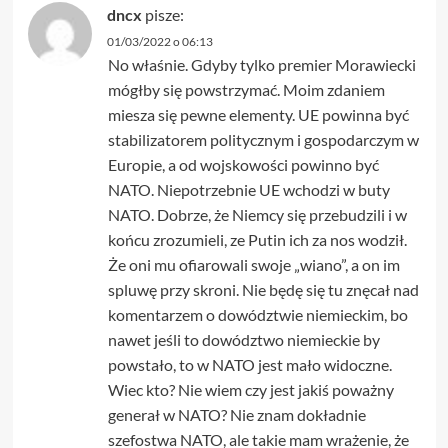
dncx
pisze:
01/03/2022 o 06:13
No właśnie. Gdyby tylko premier Morawiecki
mógłby się powstrzymać. Moim zdaniem
miesza się pewne elementy. UE powinna być
stabilizatorem politycznym i gospodarczym w
Europie, a od wojskowości powinno być
NATO. Niepotrzebnie UE wchodzi w buty
NATO. Dobrze, że Niemcy się przebudzili i w
końcu zrozumieli, ze Putin ich za nos wodził.
Że oni mu ofiarowali swoje „wiano”, a on im
spluwę przy skroni. Nie będę się tu znęcał nad
komentarzem o dowództwie niemieckim, bo
nawet jeśli to dowództwo niemieckie by
powstało, to w NATO jest mało widoczne.
Wiec kto? Nie wiem czy jest jakiś poważny
generał w NATO? Nie znam dokładnie
szefostwa NATO, ale takie mam wrażenie, że