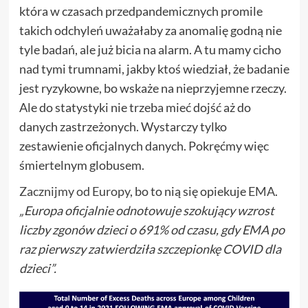
która w czasach przedpandemicznych promile
takich odchyleń uważałaby za anomalię godną nie
tyle badań, ale już bicia na alarm. A tu mamy cicho
nad tymi trumnami, jakby ktoś wiedział, że badanie
jest ryzykowne, bo wskaże na nieprzyjemne rzeczy.
Ale do statystyki nie trzeba mieć dojść aż do
danych zastrzeżonych. Wystarczy tylko
zestawienie oficjalnych danych. Pokręćmy więc
śmiertelnym globusem.
Zacznijmy od Europy
, bo to nią się opiekuje
EMA
.
„Europa oficjalnie odnotowuje szokujący wzrost
liczby zgonów dzieci o 691% od czasu, gdy EMA po
raz pierwszy zatwierdziła szczepionkę COVID dla
dzieci”.