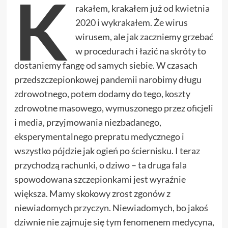
K
rakałem, krakałem już
od kwietnia
2020
i wykrakałem. Że wirus
wirusem, ale jak zaczniemy grzebać
w procedurach i łazić na skróty to
dostaniemy fangę od samych siebie. W czasach
przedszczepionkowej pandemii narobimy długu
zdrowotnego, potem dodamy do tego, koszty
zdrowotne masowego, wymuszonego przez oficjeli
i media, przyjmowania niezbadanego,
eksperymentalnego prepratu medycznego i
wszystko pójdzie jak ogień po ściernisku. I teraz
przychodzą rachunki, o dziwo – ta druga fala
spowodowana szczepionkami jest wyraźnie
większa. Mamy skokowy zrost zgonów z
niewiadomych przyczyn. Niewiadomych, bo jakoś
dziwnie nie zajmuje się tym fenomenem medycyna,