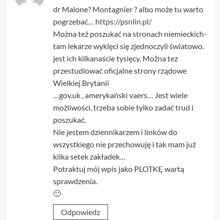
dr Malone? Montagnier ? albo może tu warto
pogrzebać…
https://psnlin.pl/
Można też poszukać na stronach niemieckich-
tam lekarze wyklęci się zjednoczyli światowo.
jest ich kilkanaście tysięcy. Można tez
przestudiować oficjalne strony rządowe
Wielkiej Brytanii
…gov.uk , amerykański vaers… Jest wiele
możliwości, trzeba sobie tylko zadać trud i
poszukać.
Nie jestem dziennikarzem i linków do
wszystkiego nie przechowuję i tak mam już
kilka setek zakładek…
Potraktuj mój wpis jako PLOTKĘ wartą
sprawdzenia.
🙂
Odpowiedz