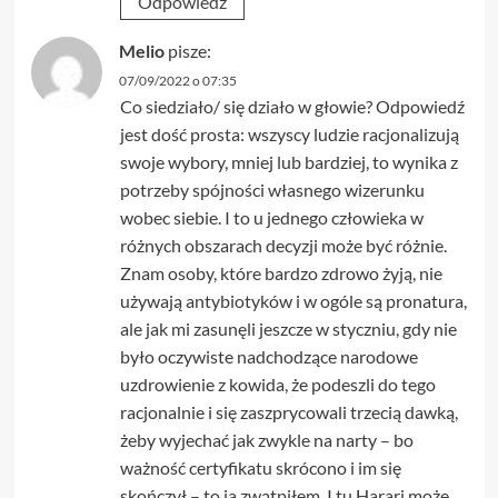
Odpowiedz
Melio
pisze:
07/09/2022 o 07:35
Co siedziało/ się działo w głowie? Odpowiedź
jest dość prosta: wszyscy ludzie racjonalizują
swoje wybory, mniej lub bardziej, to wynika z
potrzeby spójności własnego wizerunku
wobec siebie. I to u jednego człowieka w
różnych obszarach decyzji może być różnie.
Znam osoby, które bardzo zdrowo żyją, nie
używają antybiotyków i w ogóle są pronatura,
ale jak mi zasunęli jeszcze w styczniu, gdy nie
było oczywiste nadchodzące narodowe
uzdrowienie z kowida, że podeszli do tego
racjonalnie i się zaszprycowali trzecią dawką,
żeby wyjechać jak zwykle na narty – bo
ważność certyfikatu skrócono i im się
skończył – to ja zwątpiłem. I tu Harari może