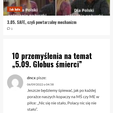
Jak było
3.05. SAFE, czyli powtarzalny mechanizm
1
10 przemyślenia na temat
„
5.09. Globus śmierci
”
dncx
pisze:
06/09/2022 o 04:58
Jeszcze będziemy śpiewać, jak po każdej
porażce naszych kopaczy na MŚ czy ME w
piłce: „Nic się nie stało, Polacy nic się nie
stało”.