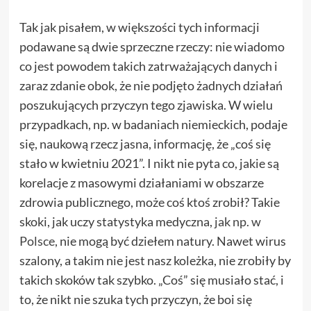
Tak jak pisałem, w większości tych informacji
podawane są dwie sprzeczne rzeczy: nie wiadomo
co jest powodem takich zatrważających danych i
zaraz zdanie obok, że nie podjęto żadnych działań
poszukujących przyczyn tego zjawiska. W wielu
przypadkach, np. w badaniach niemieckich, podaje
się, naukową rzecz jasna, informację, że „coś się
stało w kwietniu 2021”. I nikt nie pyta co, jakie są
korelacje z masowymi działaniami w obszarze
zdrowia publicznego, może coś ktoś zrobił? Takie
skoki, jak uczy statystyka medyczna,
jak np. w
Polsce
, nie mogą być dziełem natury. Nawet wirus
szalony, a takim nie jest nasz koleżka, nie zrobiły by
takich skoków tak szybko. „Coś” się musiało stać, i
to, że nikt nie szuka tych przyczyn, że boi się