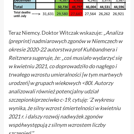
Teraz Niemcy.
Doktor Witczak wskazuje
:
„Analiza
(preprint) nadmiarowych zgonów w Niemczech w
okresie 2020-22 autorstwa prof Kuhbandnera i
Reitznera sugeruje, że: „coś musiało wydarzyć się
w kwietniu 2021, co doprowadziło do nagłego i
trwałego wzrostu umieralności [w tym martwych
urodzeń] w grupach wiekowych <80l
.
Autorzy
analizowali również potencjalny udział
szczepionki
przeciwko c-19, cytuję: ‘Z wykresu
wynika, że silny wzrost śmiertelności w kwietniu
2021 r. i dalszy rozwój nadwyżek zgonów
współwystępują z silnym wzrostem liczby
szczepień’.”