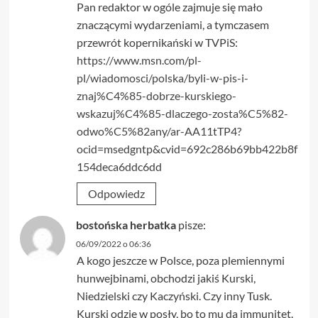
Pan redaktor w ogóle zajmuje się mało
znaczącymi wydarzeniami, a tymczasem
przewrót kopernikański w TVPiS:
https://www.msn.com/pl-
pl/wiadomosci/polska/byli-w-pis-i-
znaj%C4%85-dobrze-kurskiego-
wskazuj%C4%85-dlaczego-zosta%C5%82-
odwo%C5%82any/ar-AA11tTP4?
ocid=msedgntp&cvid=692c286b69bb422b8f
154deca6ddc6dd
Odpowiedz
bostońska herbatka
pisze:
06/09/2022 o 06:36
A kogo jeszcze w Polsce, poza plemiennymi
hunwejbinami, obchodzi jakiś Kurski,
Niedzielski czy Kaczyński. Czy inny Tusk.
Kurski odzie w posły, bo to mu da immunitet.