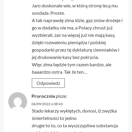
Jaro doskonale wie, w którą stronę lecą mu
sondaże. Proste.
A tak naprawdę zima idzie, gaz znów drożeje i
go w dodatku nie ma, a Polacy chrust już
wyzbierali, zaś na więcej już nie mają kasy,
dzięki rozwaleniu pieniądza i polskiej
gospodarki przez tę dyktaturę ciemniaków i
jej drukowanie kasy bez pokrycia.
Więc zima będzie tym razem bardzo, ale
baaardzo ostra. Tak że ten…
Odpowiedz
Prorocznia
pisze:
06/09/2022 o 08:43
Stado lekarzy wyklętych, donosi, iż zwyżka
śmiertelności to jedno
drugie to to, co ta wyszczypliwa substancja