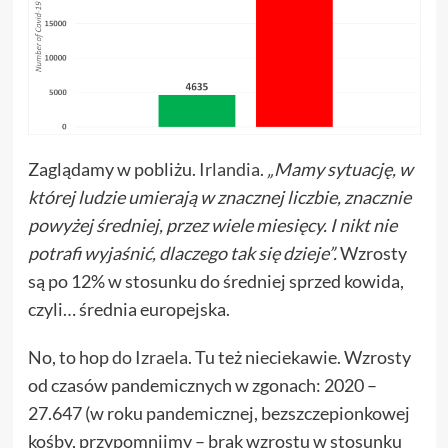
Zaglądamy w pobliżu.
Irlandia
.
„Mamy sytuację, w
której ludzie umierają w znacznej liczbie, znacznie
powyżej średniej, przez wiele miesięcy. I nikt nie
potrafi wyjaśnić, dlaczego tak się dzieje”.
Wzrosty
są po 12% w stosunku do średniej sprzed kowida,
czyli… średnia europejska.
No, to hop
do Izraela
. Tu też nieciekawie. Wzrosty
od czasów pandemicznych w zgonach: 2020 –
27.647 (w roku pandemicznej, bezszczepionkowej
kośby, przypomnijmy – brak wzrostu w stosunku