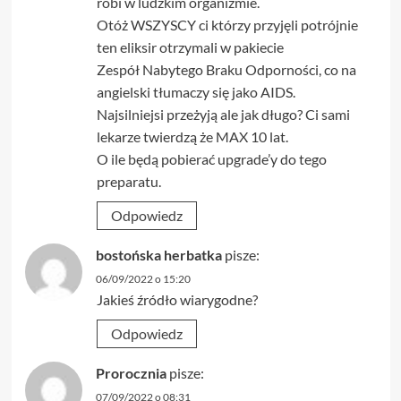
robi w ludzkim organizmie.
Otóż WSZYSCY ci którzy przyjęli potrójnie
ten eliksir otrzymali w pakiecie
Zespół Nabytego Braku Odporności, co na
angielski tłumaczy się jako AIDS.
Najsilniejsi przeżyją ale jak długo? Ci sami
lekarze twierdzą że MAX 10 lat.
O ile będą pobierać upgrade’y do tego
preparatu.
Odpowiedz
bostońska herbatka
pisze:
06/09/2022 o 15:20
Jakieś źródło wiarygodne?
Odpowiedz
Prorocznia
pisze:
07/09/2022 o 08:31