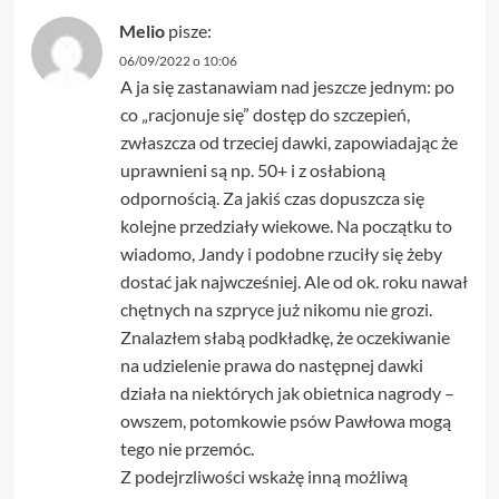
Melio
pisze:
06/09/2022 o 10:06
A ja się zastanawiam nad jeszcze jednym: po
co „racjonuje się” dostęp do szczepień,
zwłaszcza od trzeciej dawki, zapowiadając że
uprawnieni są np. 50+ i z osłabioną
odpornością. Za jakiś czas dopuszcza się
kolejne przedziały wiekowe. Na początku to
wiadomo, Jandy i podobne rzuciły się żeby
dostać jak najwcześniej. Ale od ok. roku nawał
chętnych na szpryce już nikomu nie grozi.
Znalazłem słabą podkładkę, że oczekiwanie
na udzielenie prawa do następnej dawki
działa na niektórych jak obietnica nagrody –
owszem, potomkowie psów Pawłowa mogą
tego nie przemóc.
Z podejrzliwości wskażę inną możliwą