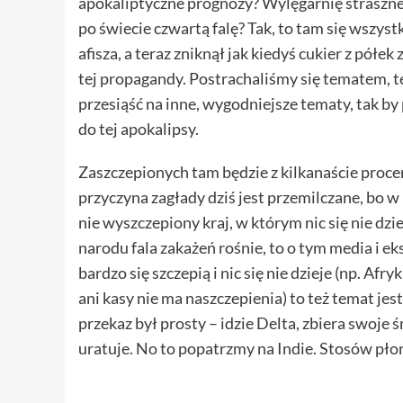
apokaliptyczne prognozy? Wylęgarnię strasznej
po świecie czwartą falę? Tak, to tam się wszyst
afisza, a teraz zniknął jak kiedyś cukier z półe
tej propagandy. Postrachaliśmy się tematem, t
przesiąść na inne, wygodniejsze tematy, tak b
do tej apokalipsy.
Zaszczepionych tam będzie z kilkanaście procen
przyczyna zagłady dziś jest przemilczane, bo w 
nie wyszczepiony kraj, w którym nic się nie dzie
narodu fala zakażeń rośnie, to o tym media i eks
bardzo się szczepią i nic się nie dzieje (np. Afr
ani kasy nie ma naszczepienia) to też temat jes
przekaz był prosty – idzie Delta, zbiera swoje 
uratuje. No to popatrzmy na Indie. Stosów pło