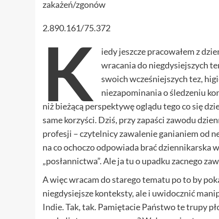
zakażeń/zgonów
2.890.161/75.372
K
iedy jeszcze pracowałem z dzi
wracania do niegdysiejszych t
swoich wcześniejszych tez, hi
niezapominania o śledzeniu kon
niż bieżącą perspektywę oglądu tego co się dzi
same korzyści. Dziś, przy zapaści zawodu dzien
profesji – czytelnicy zawalenie ganianiem od n
na co ochoczo odpowiada brać dziennikarska w
„posłannictwa”. Ale ja tu o upadku zacnego zaw
A więc wracam do starego tematu po to by poka
niegdysiejsze konteksty, ale i uwidocznić man
Indie
. Tak, tak. Pamiętacie Państwo te trupy p