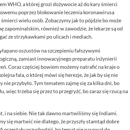
em WHO, a której grozi dożywocie aż do kary śmierci
nkowemu poprzez blokowanie leczenia koronawirusa
 śmierci wielu osób. Zobaczymy jak to pójdzie bo może
omnę zapominalskim, również w zawodzie, że lekarze są od
biegać ze strzykawkami po ulicach i mediach.
yłapano oszustów
na szczepieniu fałszywymi
logiczną, zamiast innowacyjnego preparatu inżynierii
eń. Coraz częściej bowiem możemy natrafić na kraje o
jna fala, o której mówi się herezje, że jak by się nie
 nie przybyło. Tym tematem zajmę się za kilka dni, bo
 więc trzeba się przez to przegryźć, bo zaraz się rzucą na
t, i na siebie. Nie tak dawno martwiliśmy się Indiami.
my się martwić nie dlatego, że przyszły stamtąd dobre
. A przestały przychodzić, bo temat nie pasował do