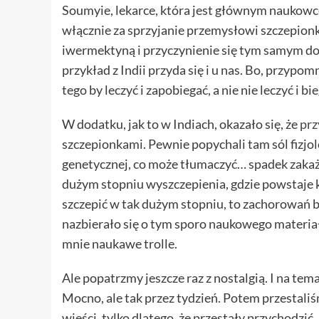
Soumyie, lekarce, która jest głównym naukowc
włącznie za sprzyjanie przemysłowi szczepio
iwermektyną i przyczynienie się tym samym do
przykład z Indii przyda się i u nas. Bo, przyp
tego by leczyć i zapobiegać, a nie nie leczyć i 
W dodatku, jak to w Indiach, okazało się, że
prz
szczepionkami. Pewnie popychali tam sól fizjo
genetycznej, co może tłumaczyć… spadek zakaż
dużym stopniu wyszczepienia, gdzie powstaje kole
szczepić w tak dużym stopniu, to zachorowań by
nazbierało się o tym sporo naukowego materiału,
mnie naukawe trolle.
Ale popatrzmy jeszcze raz z nostalgią. I na tema
Mocno, ale tak przez tydzień. Potem przestaliś
wieści, tylko dlatego, że przestały przychodzić