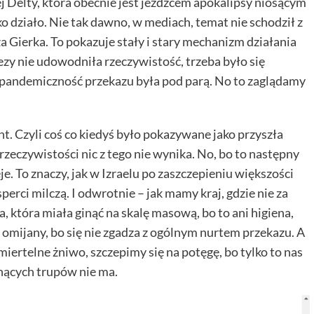
 Delty, która obecnie jest jeźdźcem apokalipsy niosącym
ko działo. Nie tak dawno, w mediach, temat nie schodził z
k za Gierka. To pokazuje stały i stary mechanizm działania
ezy nie udowodniła rzeczywistość, trzeba było się
y pandemiczność przekazu była pod parą. No to zaglądamy
t. Czyli coś co kiedyś było pokazywane jako przyszła
rzeczywistości nic z tego nie wynika. No, bo to następny
je. To znaczy, jak w Izraelu po zaszczepieniu większości
perci milczą. I odwrotnie – jak mamy kraj, gdzie nie za
yka, która miała ginąć na skalę masową, bo to ani higiena,
t omijany, bo się nie zgadza z ogólnym nurtem przekazu. A
śmiertelne żniwo, szczepimy się na potęgę, bo tylko to nas
nących trupów nie ma.