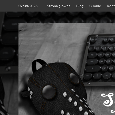
Skip
02/08/2026
Strona główna
Blog
O mnie
Kont
to
content