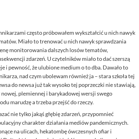
ennikarzami często próbowałem wykształcić u nich nawyk
ematów. Miało to trenować u nich nawyk sprawdzania
gienę monitorowania dalszych losów tematów,
sekwencji zdarzeń. U czytelników miało to dać szerszą
eje i pewność, że ulubione medium o to dba. Dawało to
nikarza, nad czym ubolewam również ja – stara szkoła tej
ewsa do newsa już tak wysoko tej poprzeczki nie stawiają,
 nowej, plemiennej i barykadowej wersji swego
odu marudzę a trzeba przejść do rzeczy.
zać nie tylko jakąś głębię zdarzeń, przypomnieć
ipulacyjny charakter działania mediów pandemicznych.
łonące na ulicach, hekatombę ówczesnych ofiar i