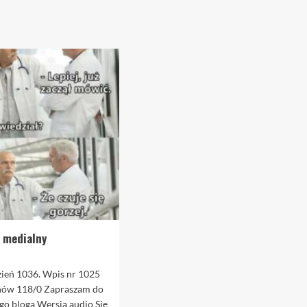
s medialny
dzień 1036. Wpis nr 1025
nów 118/0 Zapraszam do
go bloga Wersja audio Się