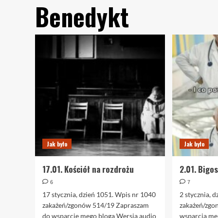
Benedykt
Jak było
Jak było
17.01. Kościół na rozdrożu
2.01. Bigo
6
7
17 stycznia, dzień 1051. Wpis nr 1040
2 stycznia, 
zakażeń/zgonów 514/19 Zapraszam
zakażeń/zgo
do wsparcie mego bloga Wersja audio
wsparcia me