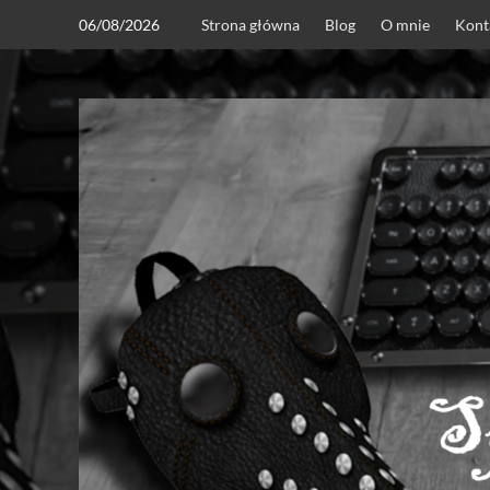
Skip
06/08/2026
Strona główna
Blog
O mnie
Kont
to
content