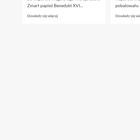
Zmarł papież Benedykt XVI...
pobalowało. 
Dowiedz
Dowiedz się więcej
Dowiedz się wi
się
więcej
o
17.01.
Kościół
na
rozdrożu