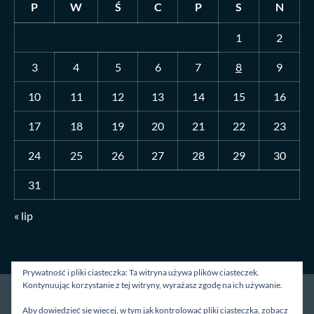
P
W
Ś
C
P
S
N
1
2
3
4
5
6
7
8
9
10
11
12
13
14
15
16
17
18
19
20
21
22
23
24
25
26
27
28
29
30
31
« lip
Prywatność i pliki ciasteczka: Ta witryna używa plików ciasteczek.
Kontynuując korzystanie z tej witryny, wyrażasz zgodę na ich używanie.
Strona główna
O mnie
Blog
Kontakt
Aby dowiedzieć się więcej, w tym jak kontrolować pliki ciasteczka, zobacz