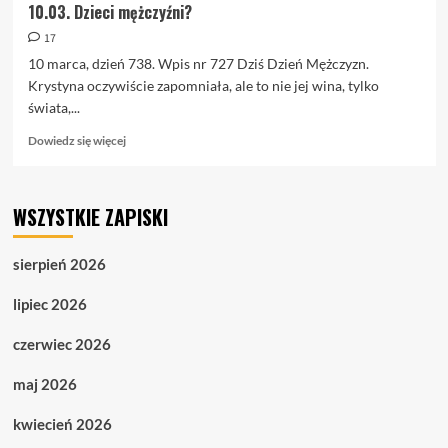
10.03. Dzieci mężczyźni?
17
10 marca, dzień 738. Wpis nr 727 Dziś Dzień Mężczyzn.
Krystyna oczywiście zapomniała, ale to nie jej wina, tylko
świata,...
Dowiedz
Dowiedz się więcej
się
więcej
o
WSZYSTKIE ZAPISKI
10.03.
Dzieci
mężczyźni?
sierpień 2026
lipiec 2026
czerwiec 2026
maj 2026
kwiecień 2026