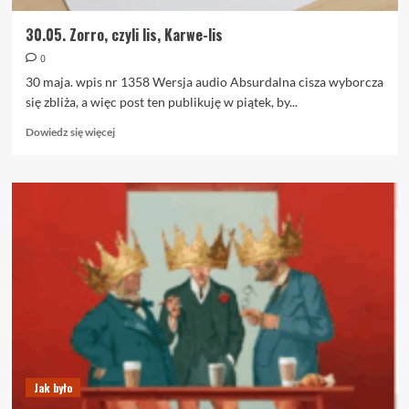
30.05. Zorro, czyli lis, Karwe-lis
0
30 maja. wpis nr 1358 Wersja audio Absurdalna cisza wyborcza
się zbliża, a więc post ten publikuję w piątek, by...
Dowiedz
Dowiedz się więcej
się
więcej
o
30.05.
Zorro,
czyli
lis,
Karwe-
lis
Jak było