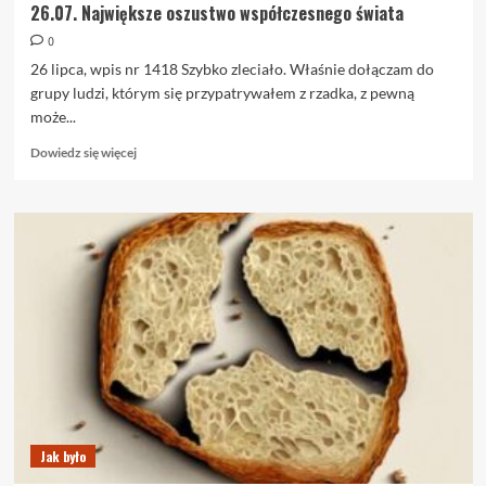
26.07. Największe oszustwo współczesnego świata
0
26 lipca, wpis nr 1418 Szybko zleciało. Właśnie dołączam do
grupy ludzi, którym się przypatrywałem z rzadka, z pewną
może...
Dowiedz
Dowiedz się więcej
się
więcej
o
26.07.
Największe
oszustwo
współczesnego
świata
Jak było