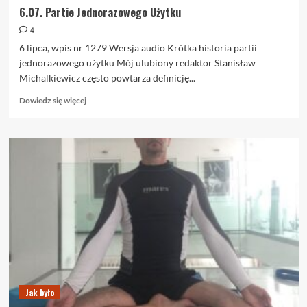
6.07. Partie Jednorazowego Użytku
4
6 lipca, wpis nr 1279 Wersja audio Krótka historia partii
jednorazowego użytku Mój ulubiony redaktor Stanisław
Michalkiewicz często powtarza definicję...
Dowiedz
Dowiedz się więcej
się
więcej
o
6.07.
Partie
Jednorazowego
Użytku
Jak było