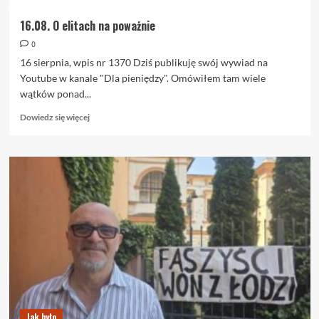
16.08. O elitach na poważnie
0
16 sierpnia, wpis nr 1370 Dziś publikuję swój wywiad na
Youtube w kanale "Dla pieniędzy". Omówiłem tam wiele
wątków ponad...
Dowiedz
Dowiedz się więcej
się
więcej
o
16.08.
O
elitach
na
poważnie
Jak było