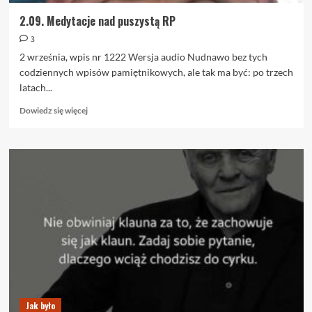
2.09. Medytacje nad puszystą RP
3
2 września, wpis nr 1222 Wersja audio Nudnawo bez tych
codziennych wpisów pamiętnikowych, ale tak ma być: po trzech
latach...
Dowiedz
Dowiedz się więcej
się
więcej
o
2.09.
Medytacje
nad
puszystą
RP
Jak było