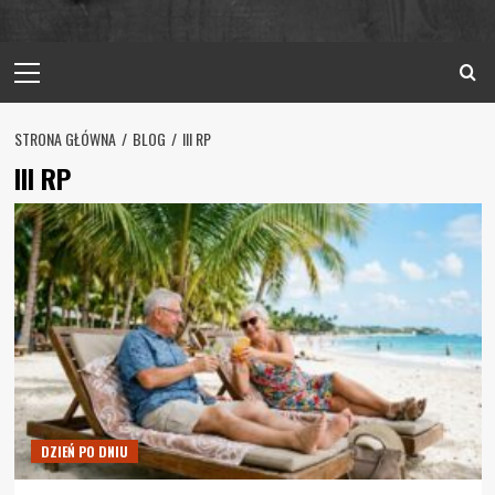
Primary
Menu
STRONA GŁÓWNA
BLOG
III RP
III RP
DZIEŃ PO DNIU