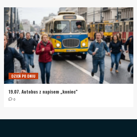
DZIEŃ PO DNIU
19.07. Autobus z napisem „koniec”
0