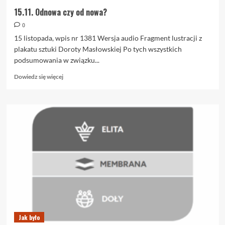
15.11. Odnowa czy od nowa?
0
15 listopada, wpis nr 1381 Wersja audio Fragment lustracji z
plakatu sztuki Doroty Masłowskiej Po tych wszystkich
podsumowania w związku...
Dowiedz
Dowiedz się więcej
się
więcej
o
15.11.
Odnowa
czy
od
nowa?
Jak było