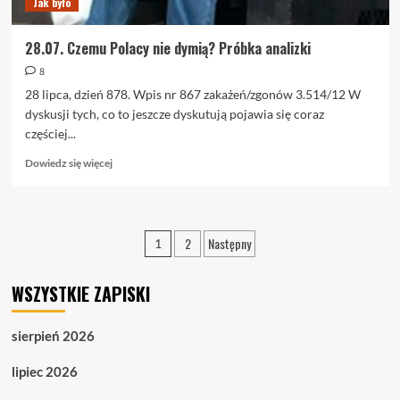
Jak było
28.07. Czemu Polacy nie dymią? Próbka analizki
8
28 lipca, dzień 878. Wpis nr 867 zakażeń/zgonów 3.514/12 W
dyskusji tych, co to jeszcze dyskutują pojawia się coraz
częściej...
Dowiedz
Dowiedz się więcej
się
więcej
o
28.07.
Stronicowanie
2
Następny
1
Czemu
wpisów
Polacy
nie
WSZYSTKIE ZAPISKI
dymią?
Próbka
analizki
sierpień 2026
lipiec 2026