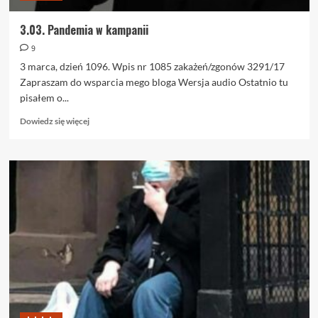
3.03. Pandemia w kampanii
9
3 marca, dzień 1096. Wpis nr 1085 zakażeń/zgonów 3291/17
Zapraszam do wsparcia mego bloga Wersja audio Ostatnio tu
pisałem o...
Dowiedz
Dowiedz się więcej
się
więcej
o
3.03.
Pandemia
w
kampanii