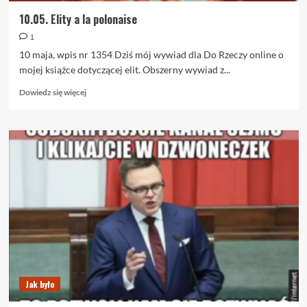
10.05. Elity a la polonaise
1
10 maja, wpis nr 1354 Dziś mój wywiad dla Do Rzeczy online o
mojej książce dotyczącej elit. Obszerny wywiad z...
Dowiedz
Dowiedz się więcej
się
więcej
o
10.05.
Elity
a
la
polonaise
Jak było