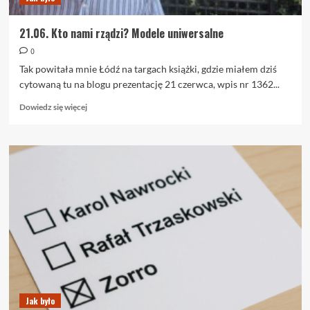
21.06. Kto nami rządzi? Modele uniwersalne
0
Tak powitała mnie Łódź na targach książki, gdzie miałem dziś
cytowaną tu na blogu prezentację 21 czerwca, wpis nr 1362...
Dowiedz
Dowiedz się więcej
się
więcej
o
21.06.
Kto
nami
rządzi?
Modele
uniwersalne
Jak było