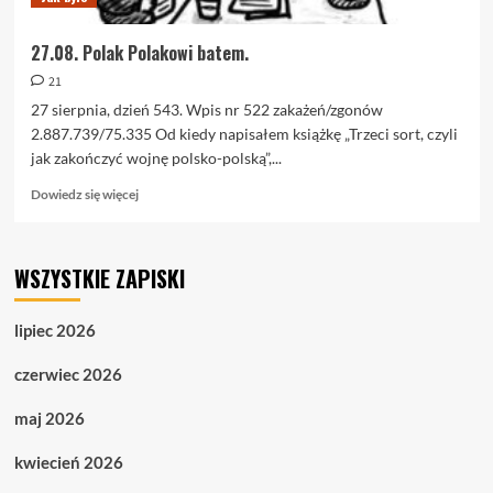
27.08. Polak Polakowi batem.
21
27 sierpnia, dzień 543. Wpis nr 522 zakażeń/zgonów
2.887.739/75.335 Od kiedy napisałem książkę „Trzeci sort, czyli
jak zakończyć wojnę polsko-polską”,...
Dowiedz
Dowiedz się więcej
się
więcej
o
WSZYSTKIE ZAPISKI
27.08.
Polak
Polakowi
lipiec 2026
batem.
czerwiec 2026
maj 2026
kwiecień 2026