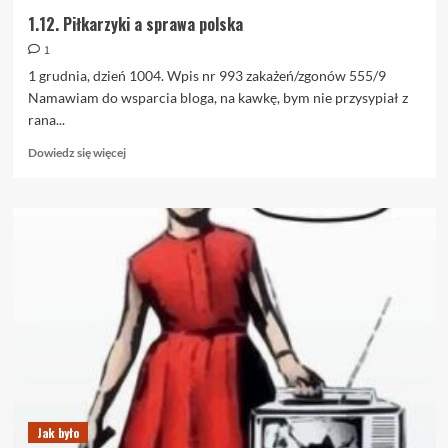
1.12. Piłkarzyki a sprawa polska
1
1 grudnia, dzień 1004. Wpis nr 993 zakażeń/zgonów 555/9
Namawiam do wsparcia bloga, na kawkę, bym nie przysypiał z
rana...
Dowiedz
Dowiedz się więcej
się
więcej
o
1.12.
Piłkarzyki
a
sprawa
polska
Jak było