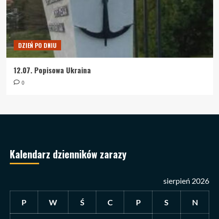
DZIEŃ PO DNIU
12.07. Popisowa Ukraina
0
Kalendarz dzienników zarazy
sierpień 2026
P
W
Ś
C
P
S
N