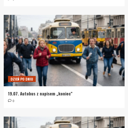
DZIEŃ PO DNIU
19.07. Autobus z napisem „koniec”
0