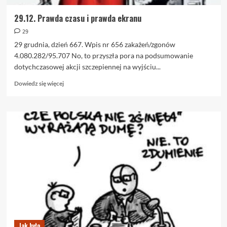
29.12. Prawda czasu i prawda ekranu
29
29 grudnia, dzień 667. Wpis nr 656 zakażeń/zgonów
4.080.282/95.707 No, to przyszła pora na podsumowanie
dotychczasowej akcji szczepiennej na wyjściu...
Dowiedz
Dowiedz się więcej
się
więcej
o
29.12.
Prawda
czasu
i
prawda
ekranu
Jak było