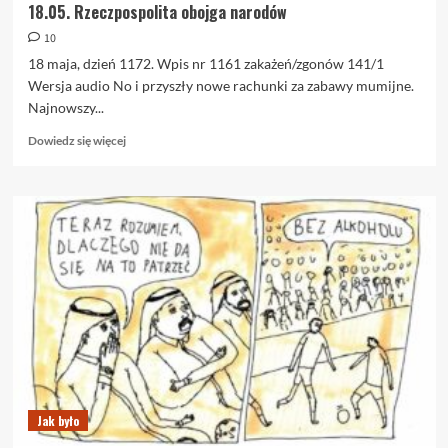
18.05. Rzeczpospolita obojga narodów
10
18 maja, dzień 1172. Wpis nr 1161 zakażeń/zgonów 141/1
Wersja audio No i przyszły nowe rachunki za zabawy mumijne.
Najnowszy...
Dowiedz
Dowiedz się więcej
się
więcej
o
18.05.
Rzeczpospolita
obojga
narodów
Jak było