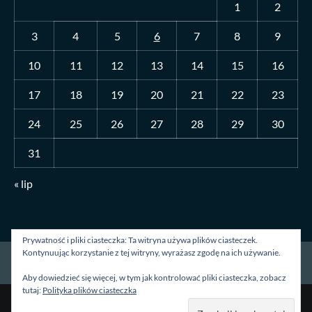
1
2
3
4
5
6
7
8
9
10
11
12
13
14
15
16
17
18
19
20
21
22
23
24
25
26
27
28
29
30
31
« lip
Prywatność i pliki ciasteczka: Ta witryna używa plików ciasteczek.
Kontynuując korzystanie z tej witryny, wyrażasz zgodę na ich używanie.
Strona główna
O mnie
Blog
Kontakt
Aby dowiedzieć się więcej, w tym jak kontrolować pliki ciasteczka, zobacz
tutaj:
Polityka plików ciasteczka
Prawa autorskie &kopia; Wszelkie prawa zastrzeżone.
|