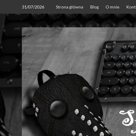
Skip
31/07/2026
Strona główna
Blog
O mnie
Kont
to
content