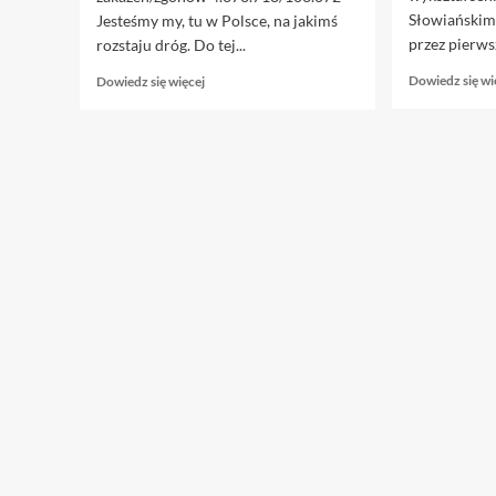
Słowiańskim
Jesteśmy my, tu w Polsce, na jakimś
przez pierwsz
rozstaju dróg. Do tej...
Dowiedz
Dowiedz się wi
Dowiedz się więcej
się
więcej
o
19.01.
Czy
Polska
zejdzie
ostatnia
z
kowidowego
pokładu?