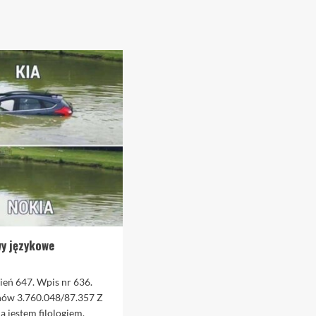
wy językowe
zień 647. Wpis nr 636.
nów 3.760.048/87.357 Z
a jestem filologiem.