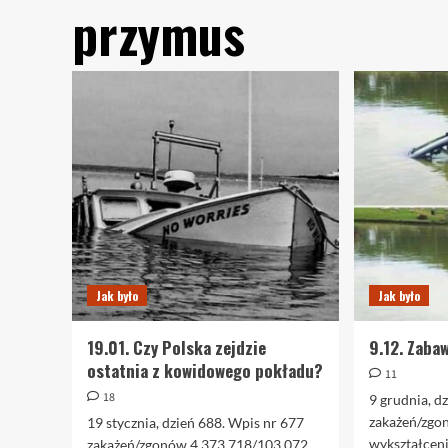
przymus
Jak było
Jak było
19.01. Czy Polska zejdzie
9.12. Zaba
ostatnia z kowidowego pokładu?
11
18
9 grudnia, d
zakażeń/zgo
19 stycznia, dzień 688. Wpis nr 677
wykształceni
zakażeń/zgonów 4.373.718/103.072