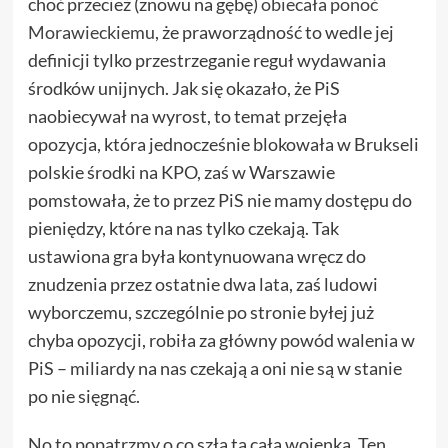
choć przecież (znowu na gębę)
obiecała ponoć
Morawieckiemu
, że praworządność to wedle jej
definicji tylko przestrzeganie reguł wydawania
środków unijnych. Jak się okazało, że PiS
naobiecywał na wyrost, to temat przejęła
opozycja, która jednocześnie blokowała w Brukseli
polskie środki na KPO, zaś w Warszawie
pomstowała, że to przez PiS nie mamy dostępu do
pieniędzy, które na nas tylko czekają. Tak
ustawiona gra była kontynuowana wręcz do
znudzenia przez ostatnie dwa lata, zaś ludowi
wyborczemu, szczególnie po stronie byłej już
chyba opozycji, robiła za główny powód walenia w
PiS – miliardy na nas czekają a oni nie są w stanie
po nie sięgnąć.
No to popatrzmy o co szła ta cała wojenka. Ten