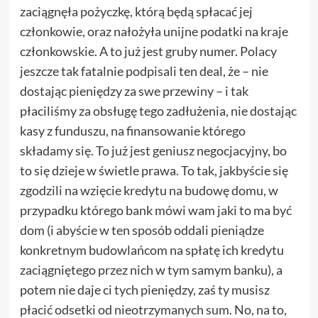
zaciągnęła pożyczkę, którą będą spłacać jej
członkowie, oraz nałożyła unijne podatki na kraje
członkowskie. A to już jest gruby numer. Polacy
jeszcze tak fatalnie podpisali ten deal, że – nie
dostając pieniędzy za swe przewiny – i tak
płaciliśmy za obsługę tego zadłużenia, nie dostając
kasy z funduszu, na finansowanie którego
składamy się. To już jest geniusz negocjacyjny, bo
to się dzieje w świetle prawa. To tak, jakbyście się
zgodzili na wzięcie kredytu na budowę domu, w
przypadku którego bank mówi wam jaki to ma być
dom (i abyście w ten sposób oddali pieniądze
konkretnym budowlańcom na spłatę ich kredytu
zaciągniętego przez nich w tym samym banku), a
potem nie daje ci tych pieniędzy, zaś ty musisz
płacić odsetki od nieotrzymanych sum. No, na to,