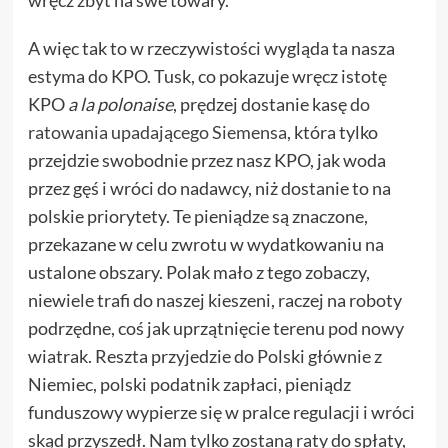
wręcz zbyt na swe towary.
A więc tak to w rzeczywistości wygląda ta nasza
estyma do KPO. Tusk, co pokazuje wręcz istotę
KPO
a la polonaise
, prędzej dostanie kasę
do
ratowania upadającego Siemensa
, która tylko
przejdzie swobodnie przez nasz KPO, jak woda
przez gęś i wróci do nadawcy, niż dostanie to na
polskie priorytety. Te pieniądze są znaczone,
przekazane w celu zwrotu w wydatkowaniu na
ustalone obszary. Polak mało z tego zobaczy,
niewiele trafi do naszej kieszeni, raczej na roboty
podrzędne, coś jak uprzątnięcie terenu pod nowy
wiatrak. Reszta przyjedzie do Polski głównie z
Niemiec, polski podatnik zapłaci, pieniądz
funduszowy wypierze się w pralce regulacji i wróci
skąd przyszedł. Nam tylko zostaną raty do spłaty,