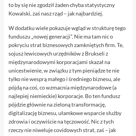
to by się nie zgodził żaden chyba statystyczny
Kowalski, zaś nasz rząd – jak najbardziej.
W dodatku wiele pokazuje wgląd w strukturę tego
funduszu „nowej generacji”. Nie ma tam nic o
pokryciu strat biznesowych zamkniętych firm. Te,
sojusz lewicowych urzędników z Brukseli z
międzynarodowymi korporacjami skazał na
unicestwienie, w związku z tym pieniądze te nie
tylko nie wesprą małego i średniego biznesu, ale
pójdą na coś, co wzmacnia międzynarodowe (a
najlepiej niemieckie) korporacje. Bo ten fundusz
pójdzie głównie na zieloną transformację,
digitalizację biznesu, ułamkowe wsparcie służby
zdrowia i oczywiście na tęczowość. Nic z tych
rzeczy nie niweluje covidowych strat, zaś – jak