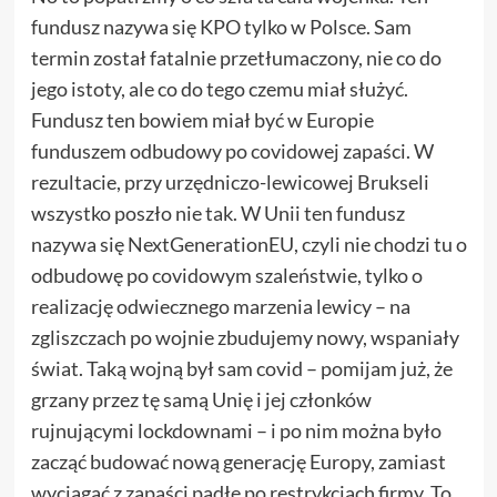
fundusz nazywa się KPO tylko w Polsce. Sam
termin został fatalnie przetłumaczony, nie co do
jego istoty, ale co do tego czemu miał służyć.
Fundusz ten bowiem miał być w Europie
funduszem odbudowy po covidowej zapaści. W
rezultacie, przy urzędniczo-lewicowej Brukseli
wszystko poszło nie tak. W Unii ten fundusz
nazywa się NextGenerationEU, czyli nie chodzi tu o
odbudowę po covidowym szaleństwie, tylko o
realizację odwiecznego marzenia lewicy – na
zgliszczach po wojnie zbudujemy nowy, wspaniały
świat. Taką wojną był sam covid – pomijam już, że
grzany przez tę samą Unię i jej członków
rujnującymi lockdownami – i po nim można było
zacząć budować nową generację Europy, zamiast
wyciągać z zapaści padłe po restrykcjach firmy. To