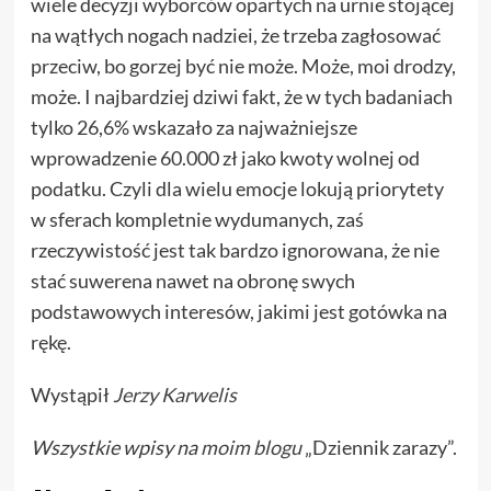
wiele decyzji wyborców opartych na urnie stojącej
na wątłych nogach nadziei, że trzeba zagłosować
przeciw, bo gorzej być nie może. Może, moi drodzy,
może. I najbardziej dziwi fakt, że w tych badaniach
tylko 26,6% wskazało za najważniejsze
wprowadzenie 60.000 zł jako kwoty wolnej od
podatku. Czyli dla wielu emocje lokują priorytety
w sferach kompletnie wydumanych, zaś
rzeczywistość jest tak bardzo ignorowana, że nie
stać suwerena nawet na obronę swych
podstawowych interesów, jakimi jest gotówka na
rękę.
Wystąpił
Jerzy Karwelis
Wszystkie wpisy na
moim blogu
„Dziennik zarazy”.