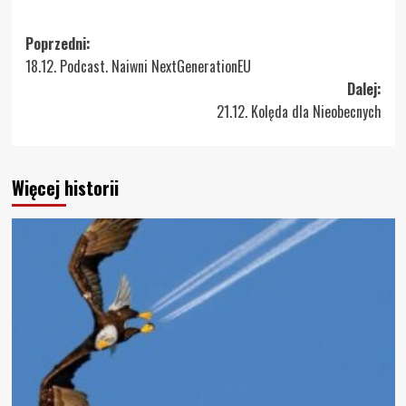
Zobacz
Poprzedni:
18.12. Podcast. Naiwni NextGenerationEU
wpisy
Dalej:
21.12. Kolęda dla Nieobecnych
Więcej historii