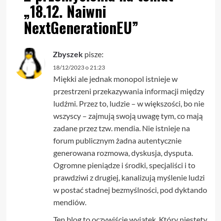
„
18.12. Naiwni
NextGenerationEU
”
Zbyszek
pisze:
18/12/2023 o 21:23
Miękki ale jednak monopol istnieje w
przestrzeni przekazywania informacji między
ludźmi. Przez to, ludzie – w większości, bo nie
wszyscy – zajmują swoją uwagę tym, co mają
zadane przez tzw. mendia. Nie istnieje na
forum publicznym żadna autentycznie
generowana rozmowa, dyskusja, dysputa.
Ogromne pieniądze i środki, specjaliści i to
prawdziwi z drugiej, kanalizują myślenie ludzi
w postać stadnej bezmyślności, pod dyktando
mendiów.
Ten blog to oczywiście wyjątek. Który niestety