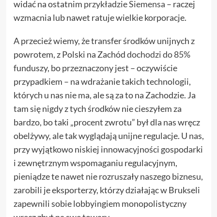
widać na ostatnim
przykładzie Siemensa
– raczej
wzmacnia lub nawet ratuje wielkie korporacje.
A przecież wiemy, że transfer środków unijnych z
powrotem, z Polski na Zachód
dochodzi do 85%
funduszy, bo przeznaczony jest – oczywiście
przypadkiem – na wdrażanie takich technologii,
których u nas nie ma, ale są za to na Zachodzie. Ja
tam się nigdy z tych środków nie cieszyłem za
bardzo, bo taki „procent zwrotu” był dla nas wręcz
obelżywy, ale tak wyglądają unijne regulacje. U nas,
przy wyjątkowo niskiej innowacyjności gospodarki
i zewnętrznym wspomaganiu regulacyjnym,
pieniądze te nawet nie rozruszały naszego biznesu,
zarobili je eksporterzy, którzy działając w Brukseli
zapewnili sobie lobbyingiem monopolistyczny