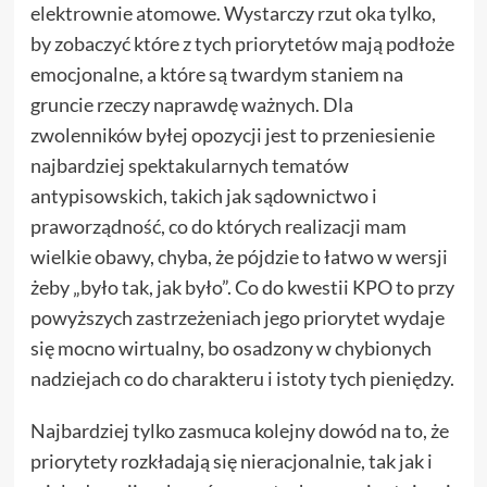
elektrownie atomowe. Wystarczy rzut oka tylko,
by zobaczyć które z tych priorytetów mają podłoże
emocjonalne, a które są twardym staniem na
gruncie rzeczy naprawdę ważnych. Dla
zwolenników byłej opozycji jest to przeniesienie
najbardziej spektakularnych tematów
antypisowskich, takich jak sądownictwo i
praworządność, co do których realizacji mam
wielkie obawy, chyba, że pójdzie to łatwo w wersji
żeby „było tak, jak było”. Co do kwestii KPO to przy
powyższych zastrzeżeniach jego priorytet wydaje
się mocno wirtualny, bo osadzony w chybionych
nadziejach co do charakteru i istoty tych pieniędzy.
Najbardziej tylko zasmuca kolejny dowód na to, że
priorytety rozkładają się nieracjonalnie, tak jak i