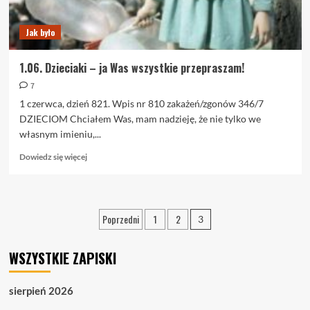
Jak było
1.06. Dzieciaki – ja Was wszystkie przepraszam!
7
1 czerwca, dzień 821. Wpis nr 810 zakażeń/zgonów 346/7
DZIECIOM Chciałem Was, mam nadzieję, że nie tylko we
własnym imieniu,...
Dowiedz
Dowiedz się więcej
się
więcej
o
1.06.
Stronicowanie
Poprzedni
1
2
3
Dzieciaki
wpisów
–
ja
WSZYSTKIE ZAPISKI
Was
wszystkie
przepraszam!
sierpień 2026