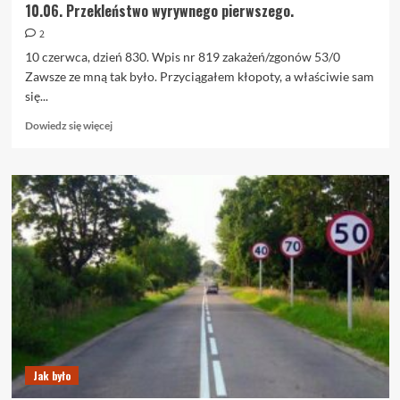
10.06. Przekleństwo wyrywnego pierwszego.
2
10 czerwca, dzień 830. Wpis nr 819 zakażeń/zgonów 53/0
Zawsze ze mną tak było. Przyciągałem kłopoty, a właściwie sam
się...
Dowiedz
Dowiedz się więcej
się
więcej
o
10.06.
Przekleństwo
wyrywnego
pierwszego.
Jak było