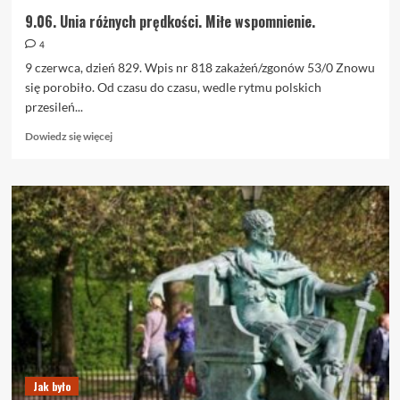
9.06. Unia różnych prędkości. Miłe wspomnienie.
4
9 czerwca, dzień 829. Wpis nr 818 zakażeń/zgonów 53/0 Znowu
się porobiło. Od czasu do czasu, wedle rytmu polskich
przesileń...
Dowiedz
Dowiedz się więcej
się
więcej
o
9.06.
Unia
różnych
prędkości.
Miłe
wspomnienie.
Jak było