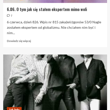
6.06. O tym jak się stałem ekspertem mimo woli
7
6 czerwca, dzień 826. Wpis nr 815 zakażeń/zgonów 53/0 Nagle
zostałem ekspertem od globalizmu. Nie chciałem nim być i
nim...
Dowiedz
Dowiedz się więcej
się
więcej
o
6.06.
O
tym
jak
się
stałem
ekspertem
mimo
woli
Jak było