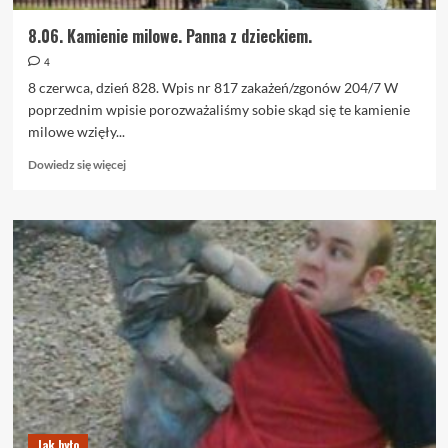
8.06. Kamienie milowe. Panna z dzieckiem.
4
8 czerwca, dzień 828. Wpis nr 817 zakażeń/zgonów 204/7 W
poprzednim wpisie porozważaliśmy sobie skąd się te kamienie
milowe wzięły...
Dowiedz
Dowiedz się więcej
się
więcej
o
8.06.
Kamienie
milowe.
Panna
z
dzieckiem.
Jak było