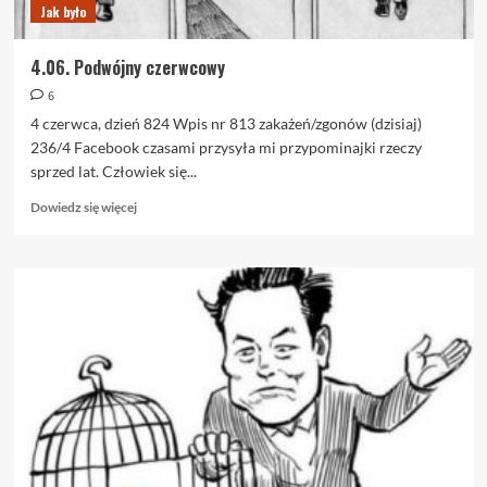
Jak było
4.06. Podwójny czerwcowy
6
4 czerwca, dzień 824 Wpis nr 813 zakażeń/zgonów (dzisiaj)
236/4 Facebook czasami przysyła mi przypominajki rzeczy
sprzed lat. Człowiek się...
Dowiedz
Dowiedz się więcej
się
więcej
o
4.06.
Podwójny
czerwcowy