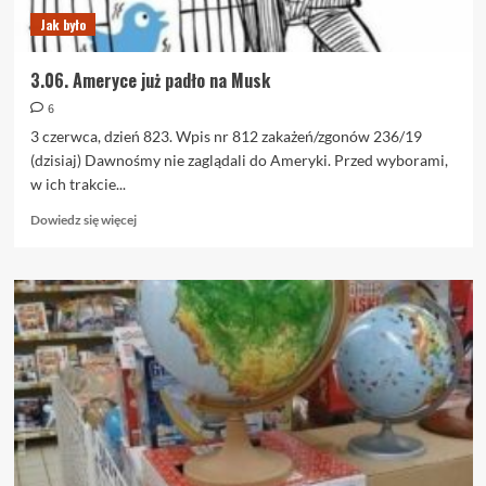
Jak było
3.06. Ameryce już padło na Musk
6
3 czerwca, dzień 823. Wpis nr 812 zakażeń/zgonów 236/19
(dzisiaj) Dawnośmy nie zaglądali do Ameryki. Przed wyborami,
w ich trakcie...
Dowiedz
Dowiedz się więcej
się
więcej
o
3.06.
Ameryce
już
padło
na
Musk