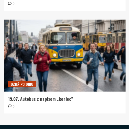
0
DZIEŃ PO DNIU
19.07. Autobus z napisem „koniec”
0