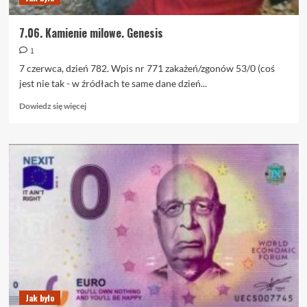
7.06. Kamienie milowe. Genesis
1
7 czerwca, dzień 782. Wpis nr 771 zakażeń/zgonów 53/0 (coś
jest nie tak - w źródłach te same dane dzień...
Dowiedz
Dowiedz się więcej
się
więcej
o
7.06.
Kamienie
milowe.
Genesis
Jak było