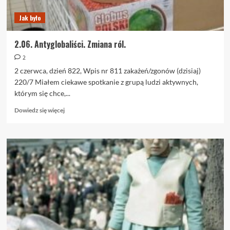
Jak było
2.06. Antyglobaliści. Zmiana ról.
2
2 czerwca, dzień 822, Wpis nr 811 zakażeń/zgonów (dzisiaj)
220/7 Miałem ciekawe spotkanie z grupą ludzi aktywnych,
którym się chce,...
Dowiedz
Dowiedz się więcej
się
więcej
o
2.06.
Antyglobaliści.
Zmiana
ról.