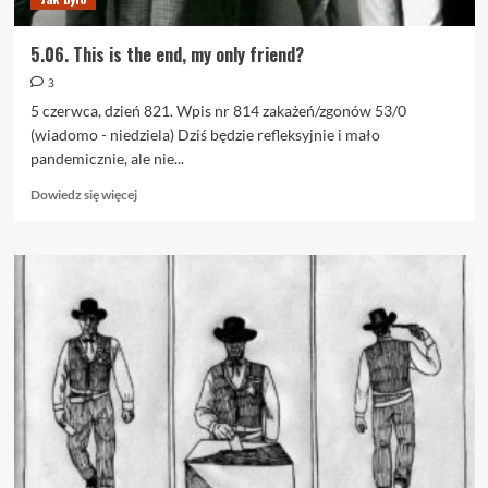
5.06. This is the end, my only friend?
3
5 czerwca, dzień 821. Wpis nr 814 zakażeń/zgonów 53/0
(wiadomo - niedziela) Dziś będzie refleksyjnie i mało
pandemicznie, ale nie...
Dowiedz
Dowiedz się więcej
się
więcej
o
5.06.
This
is
the
end,
my
only
friend?