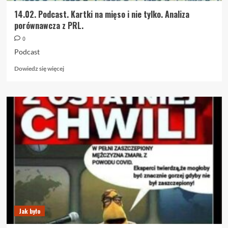
14.02. Podcast. Kartki na mięso i nie tylko. Analiza
porównawcza z PRL.
0
Podcast
Dowiedz
Dowiedz się więcej
się
więcej
o
14.02.
Podcast.
Kartki
na
mięso
i
nie
tylko.
Analiza
porównawcza
z
Jak było
PRL.