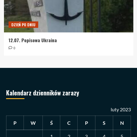
DZIEŃ PO DNIU
12.07. Popisowa Ukraina
0
Kalendarz dzienników zarazy
luty 2023
P
W
Ś
C
P
S
N
1
2
3
4
5