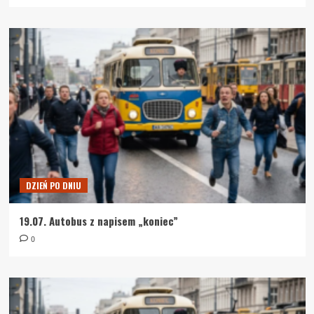
DZIEŃ PO DNIU
19.07. Autobus z napisem „koniec”
0