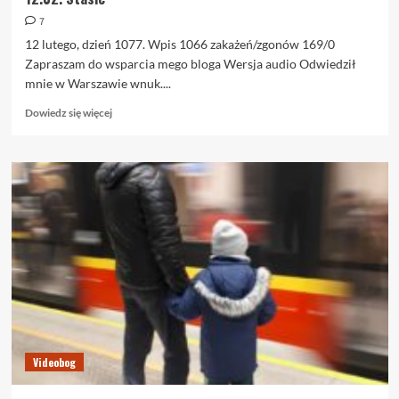
7
12 lutego, dzień 1077. Wpis 1066 zakażeń/zgonów 169/0
Zapraszam do wsparcia mego bloga Wersja audio Odwiedził
mnie w Warszawie wnuk....
Dowiedz
Dowiedz się więcej
się
więcej
o
12.02.
Stasie
Videobog