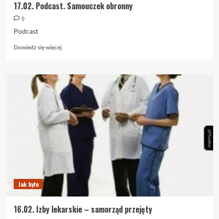
17.02. Podcast. Samouczek obronny
0
Podcast
Dowiedz
Dowiedz się więcej
się
więcej
o
17.02.
Podcast.
Samouczek
obronny
Jak było
16.02. Izby lekarskie – samorząd przejęty