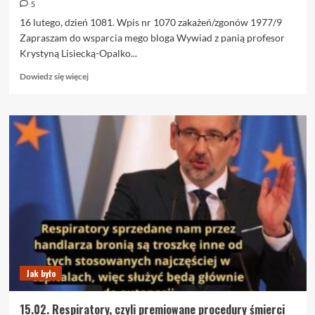
5
16 lutego, dzień 1081. Wpis nr 1070 zakażeń/zgonów 1977/9
Zapraszam do wsparcia mego bloga Wywiad z panią profesor
Krystyną Lisiecką-Opalko...
Dowiedz
Dowiedz się więcej
się
więcej
o
16.02.
Izby
lekarskie
–
samorząd
przejęty
Jak było
15.02. Respiratory, czyli premiowane procedury śmierci