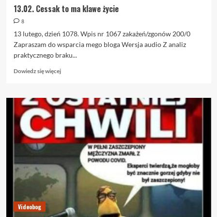
13.02. Cessak to ma klawe życie
8
13 lutego, dzień 1078. Wpis nr 1067 zakażeń/zgonów 200/0
Zapraszam do wsparcia mego bloga Wersja audio Z analiz
praktycznego braku...
Dowiedz
Dowiedz się więcej
się
więcej
o
13.02.
Cessak
to
ma
klawe
życie
Videobog