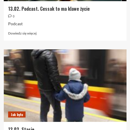
13.02. Podcast. Cessak to ma klawe życie
0
Podcast
Dowiedz
Dowiedz się więcej
się
więcej
o
13.02.
Podcast.
Cessak
to
ma
klawe
życie
Jak było
12.02. Stasie