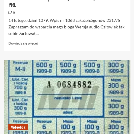
PRL
9
14 lutego, dzień 1079. Wpis nr 1068 zakażeń/zgonów 2317/6
Zapraszam do wsparcia mego bloga Wersja audio Człowiek tak
sobie żartował,...
Dowiedz
Dowiedz się więcej
się
więcej
o
14.02.
Kartki
na
mięso
i
nie
tylko.
Analiza
porównawcza
z
PRL
Videobog