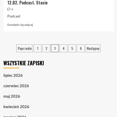
12.02. Podcast. Stasie
0
Podcast
Dowiedz
Dowiedz się więcej
się
więcej
o
12.02.
Stronicowanie
Poprzedni
1
2
4
5
6
Następny
3
Podcast.
wpisów
Stasie
WSZYSTKIE ZAPISKI
lipiec 2026
czerwiec 2026
maj 2026
kwiecień 2026