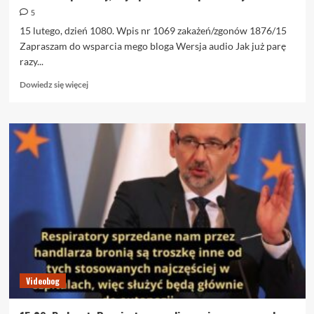
5
15 lutego, dzień 1080. Wpis nr 1069 zakażeń/zgonów 1876/15
Zapraszam do wsparcia mego bloga Wersja audio Jak już parę
razy...
Dowiedz
Dowiedz się więcej
się
więcej
o
15.02.
Respiratory,
czyli
premiowane
procedury
śmierci
Videobog