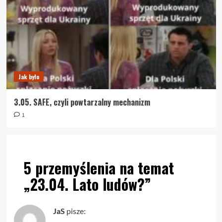
Jak było
3.05. SAFE, czyli powtarzalny mechanizm
1
5 przemyślenia na temat
„
23.04. Lato ludów?
”
JaS
pisze: