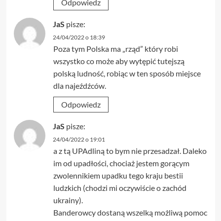
Odpowiedz
JaS
pisze:
24/04/2022 o 18:39
Poza tym Polska ma „rząd” który robi
wszystko co może aby wytępić tutejszą
polską ludność, robiąc w ten sposób miejsce
dla najeźdźców.
Odpowiedz
JaS
pisze:
24/04/2022 o 19:01
a z tą UPAdliną to bym nie przesadzał. Daleko
im od upadłości, chociaż jestem gorącym
zwolennikiem upadku tego kraju bestii
ludzkich (chodzi mi oczywiście o zachód
ukrainy).
Banderowcy dostaną wszelką możliwą pomoc