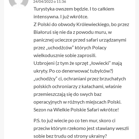
24/04/2022 o 11:36
Turystyka owszem będzie. I to całkiem
intensywna. I już wkrótce.
Z Polski do obwody Królewieckiego, bo przez
Białoruś się nie da z powodu muru, w
panicznej ucieczce przed safari urządzanymi
przez „uchodźców” których Polacy
wielkodusznie sobie zaprosili.
Uzbrojeni (z tym że sprzęt „łowiecki” mają
ukryty. Po co denerwować tubylców?)
„uchodźcy” ci, ochraniani przez brzuchatych
polskich ochroniarzy z kałachami, właśnie
przemieszczają się do swych baz
operacyjnych w różnych miejscach Polski.
Sezon na Wielkie Polskie Safari wkrótce!
P.S. to już wiecie po co ten mur, skoro ci
przeciw którym rzekomo jest stawiany weszli
sobie bez trudu od strony ukrainy?