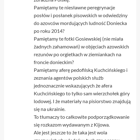
Pamiętamy te niesławne peregrynacje
posłów i posłanek pisowskich w odwiedziny
do azovców mordujących ludność Doniecka
po roku 2014?
Pamiętamy te fotki Gosiewskiej (nie miała
żadnych zahamowań) w objęciach azowskich
rezunów po orgietkach w ziemiankach na
froncie donieckim?
Pamiętamy aferę pedofilską Kuchcińskiego i
zeznania agentów polskich służb
jednoznacznie wskazujących że afera
Kuchcińskiego to tylko sam wierzchołek góry
lodowej. I że materiały na pisiorstwo znajdują
się na ukrainie.
To tłumaczy to całkowite podporządkowanie
się rozkazom wydawanym z Kijowa.
Ale jest jeszcze to że taka jest wola