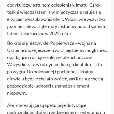
dedykuję zwiastunom ocieplenia klimatu. Człek
tęskni więc za latem, a w międzyczasie ratuje się
erzacem wyszukiwania ofert. Właściwie wszystko
już mam, ale zacząłem się zastanawiać nad samym
latem. Jakie będzie w 2022 roku?
Bo kroi się niezwykle. Po pierwsze – wojna na
Ukrainie może jeszcze trwać i będziemy mogli mieć
opadające i rosnące kolejne fale uchodźców.
Wszystko zależy od dynamiki tego konfliktu i kto
go wygra. Do pokonanej i gnębionej Ukrainy
niewielu będzie chciało wrócić, zaś Rosja z chęcią
pozbędzie się ludności uznanej za element
niepewny.
Ale interesujące są spekulacje dotyczące
podróżników, których widzieliśmy przed wojną na