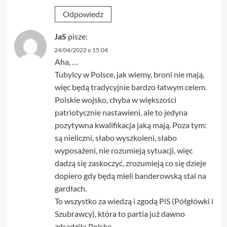
Odpowiedz
JaS
pisze:
24/04/2022 o 15:04
Aha, …
Tubylcy w Polsce, jak wiemy, broni nie mają,
więc będą tradycyjnie bardzo łatwym celem.
Polskie wojsko, chyba w większości
patriotycznie nastawieni, ale to jedyna
pozytywna kwalifikacja jaką mają. Poza tym:
są nieliczni, słabo wyszkoleni, słabo
wyposażeni, nie rozumieją sytuacji, więc
dadzą się zaskoczyć, zrozumieją co się dzieje
dopiero gdy będą mieli banderowską stal na
gardłach.
To wszystko za wiedzą i zgodą PiS (Półgłówki i
Szubrawcy), która to partia już dawno
zdradziła Polskę.