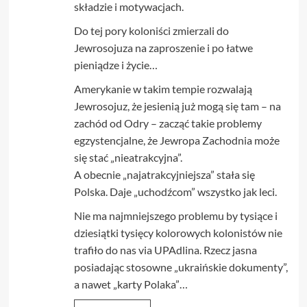
składzie i motywacjach.
Do tej pory koloniści zmierzali do
Jewrosojuza na zaproszenie i po łatwe
pieniądze i życie…
Amerykanie w takim tempie rozwalają
Jewrosojuz, że jesienią już mogą się tam – na
zachód od Odry – zacząć takie problemy
egzystencjalne, że Jewropa Zachodnia może
się stać „nieatrakcyjna”.
A obecnie „najatrakcyjniejsza” stała się
Polska. Daje „uchodźcom” wszystko jak leci.
Nie ma najmniejszego problemu by tysiące i
dziesiątki tysięcy kolorowych kolonistów nie
trafiło do nas via UPAdlina. Rzecz jasna
posiadając stosowne „ukraińskie dokumenty”,
a nawet „karty Polaka”…