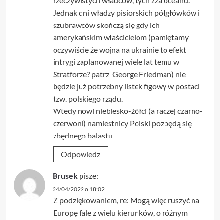
rzeczywistych władców, tych zza oceanu.
Jednak dni władzy pisiorskich półgłówków i
szubrawców skończą się gdy ich
amerykańskim właścicielom (pamiętamy
oczywiście że wojna na ukrainie to efekt
intrygi zaplanowanej wiele lat temu w
Stratforze? patrz: George Friedman) nie
będzie już potrzebny listek figowy w postaci
tzw. polskiego rządu.
Wtedy nowi niebiesko-żółci (a raczej czarno-
czerwoni) namiestnicy Polski pozbędą się
zbędnego balastu…
Odpowiedz
Brusek
pisze:
24/04/2022 o 18:02
Z podziękowaniem, re: Mogą więc ruszyć na
Europę fale z wielu kierunków, o różnym