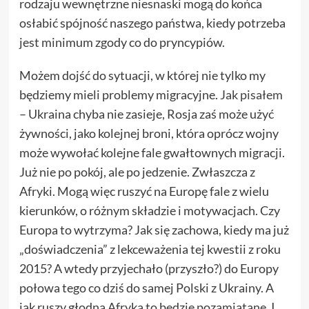
rodzaju wewnętrzne niesnaski mogą do końca
osłabić spójność naszego państwa, kiedy potrzeba
jest minimum zgody co do pryncypiów.
Możem dojść do sytuacji, w której nie tylko my
będziemy mieli problemy migracyjne.
Jak pisałem
– Ukraina chyba nie zasieje, Rosja zaś może użyć
żywności, jako kolejnej broni, która oprócz wojny
może wywołać kolejne fale gwałtownych migracji.
Już nie po pokój, ale po jedzenie. Zwłaszcza z
Afryki. Mogą więc ruszyć na Europę fale z wielu
kierunków, o różnym składzie i motywacjach. Czy
Europa to wytrzyma? Jak się zachowa, kiedy ma już
„doświadczenia” z lekceważenia tej kwestii z roku
2015? A wtedy przyjechało (przyszło?) do Europy
połowa tego co dziś do samej Polski z Ukrainy. A
jak ruszy głodna Afryka to będzie pozamiatane. I