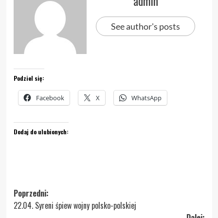
admin
See author's posts
Podziel się:
Facebook
X
WhatsApp
Dodaj do ulubionych:
Zobacz
Poprzedni:
22.04. Syreni śpiew wojny polsko-polskiej
wpisy
Dalej: