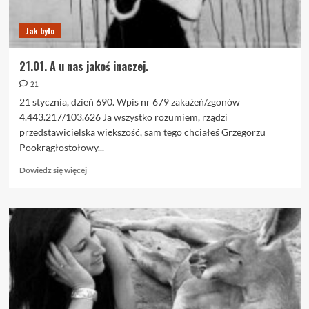
Jak było
21.01. A u nas jakoś inaczej.
21
21 stycznia, dzień 690. Wpis nr 679 zakażeń/zgonów
4.443.217/103.626 Ja wszystko rozumiem, rządzi
przedstawicielska większość, sam tego chciałeś Grzegorzu
Pookrągłostołowy...
Dowiedz
Dowiedz się więcej
się
więcej
o
21.01.
A
u
nas
jakoś
inaczej.