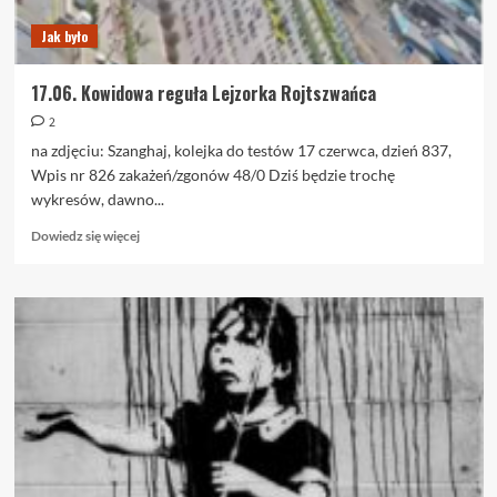
Jak było
17.06. Kowidowa reguła Lejzorka Rojtszwańca
2
na zdjęciu: Szanghaj, kolejka do testów 17 czerwca, dzień 837,
Wpis nr 826 zakażeń/zgonów 48/0 Dziś będzie trochę
wykresów, dawno...
Dowiedz
Dowiedz się więcej
się
więcej
o
17.06.
Kowidowa
reguła
Lejzorka
Rojtszwańca