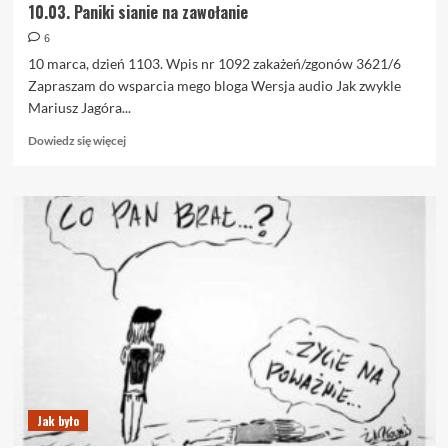
10.03. Paniki sianie na zawołanie
6
10 marca, dzień 1103. Wpis nr 1092 zakażeń/zgonów 3621/6
Zapraszam do wsparcia mego bloga Wersja audio Jak zwykle
Mariusz Jagóra...
Dowiedz
Dowiedz się więcej
się
więcej
o
10.03.
Paniki
sianie
na
zawołanie
Jak było