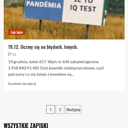
Wypłaszczanie
krzywej.
W
górę.
Jak było
19.12. Uczmy się na błędach. Innych.
11
19 grudnia, dzień 657. Wpis nr 646 zakażeń/zgonów
3.958.840/91.485 Dziś kowidki międzynarodowe, czyli
patrzymy co się dzieje z kowidem na...
Dowiedz
Dowiedz się więcej
się
więcej
o
19.12.
Stronicowanie
2
Następny
1
Uczmy
wpisów
się
na
WSZYSTKIE ZAPISKI
błędach.