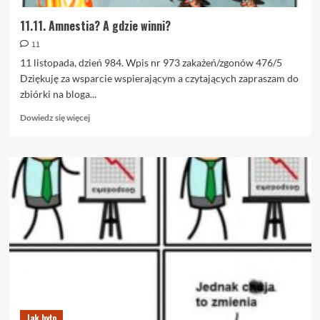
11.11. Amnestia? A gdzie winni?
11
11 listopada, dzień 984. Wpis nr 973 zakażeń/zgonów 476/5
Dziękuję za wsparcie wspierającym a czytających zapraszam do
zbiórki na bloga...
Dowiedz
Dowiedz się więcej
się
więcej
o
11.11.
Amnestia?
A
gdzie
winni?
Jak było