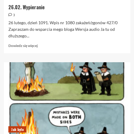
26.02. Wypieranie
3
26 lutego, dzień 1091. Wpis nr 1080 zakażeń/zgonów 427/0
Zapraszam do wsparcia mego bloga Wersja audio Ja tu od
dłuższego...
Dowiedz
Dowiedz się więcej
się
więcej
o
26.02.
Wypieranie
Jak było