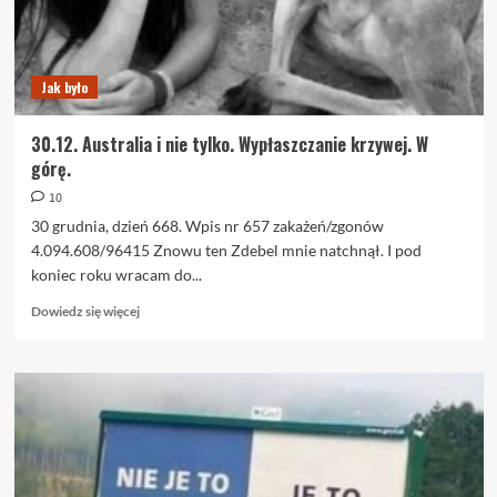
Jak było
30.12. Australia i nie tylko. Wypłaszczanie krzywej. W
górę.
10
30 grudnia, dzień 668. Wpis nr 657 zakażeń/zgonów
4.094.608/96415 Znowu ten Zdebel mnie natchnął. I pod
koniec roku wracam do...
Dowiedz
Dowiedz się więcej
się
więcej
o
30.12.
Australia
i
nie
tylko.