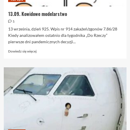
13.09. Kowidowe modelarstwo
5
13 września, dzień 925. Wpis nr 914 zakażeń/zgonów 7.86/28
Kiedy analizowałem ostatnio dla tygodnika „Do Rzeczy”
pierwsze dni pandemicznych decyzji...
Dowiedz
Dowiedz się więcej
się
więcej
o
13.09.
Kowidowe
modelarstwo