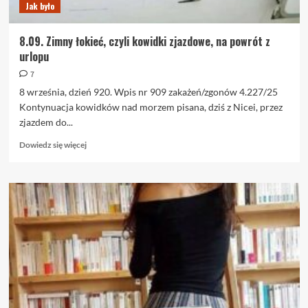
Jak było
8.09. Zimny łokieć, czyli kowidki zjazdowe, na powrót z
urlopu
7
8 września, dzień 920. Wpis nr 909 zakażeń/zgonów 4.227/25
Kontynuacja kowidków nad morzem pisana, dziś z Nicei, przez
zjazdem do...
Dowiedz
Dowiedz się więcej
się
więcej
o
8.09.
Zimny
łokieć,
czyli
kowidki
zjazdowe,
na
powrót
z