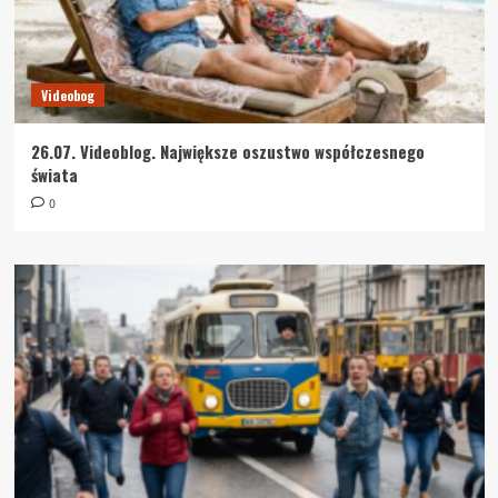
Videobog
26.07. Videoblog. Największe oszustwo współczesnego
świata
0