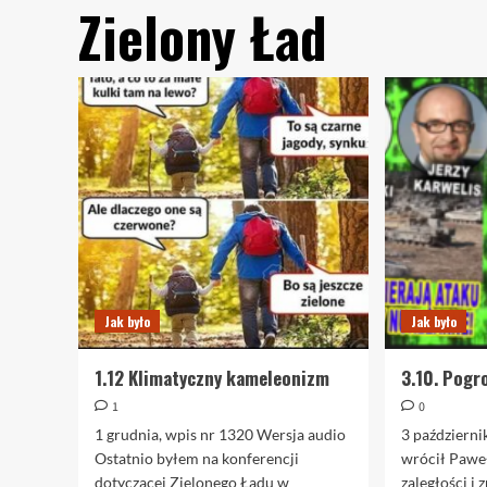
Zielony Ład
Jak było
Jak było
1.12 Klimatyczny kameleonizm
3.10. Pogr
1
0
1 grudnia, wpis nr 1320 Wersja audio
3 październi
Ostatnio byłem na konferencji
wrócił Paweł
dotyczącej Zielonego Ładu w
zaległości i 