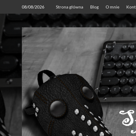
Skip
08/08/2026
Strona główna
Blog
O mnie
Kont
to
content