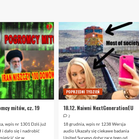
POPRZEDNI TYDZIEŃ
omcy mitów, cz. 19
18.12. Naiwni NextGenerationEU
2
ka, wpis nr 1301 Dziś już
18 grudnia, wpis nr 1238 Wersja
 i dało się i nadrobić
audio Ukazały się ciekawe badania
zmieścić się w
United Surveys dotyczące tego od