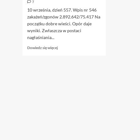
7
10 września, dzień 557. Wpis nr 546
zakażeń/zgonów 2.892.642/75.417 Na
początku dobre wieści. Opór daje
wyniki. Zwłaszcza w postaci
nagłaśniania...
Dowiedz
Dowiedz się więcej
się
więcej
o
10.09.
Kowidki
polskie.
Próba
prognozy.