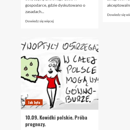
gospodarce, gdzie dyskutowano o
akceptowaln
zasadach...
Dowiedz się wi
Dowiedz
Dowiedz się więcej
się
więcej
o
1.12
Klimatyczny
kameleonizm
Jak było
10.09. Kowidki polskie. Próba
prognozy.