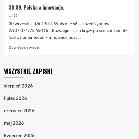
30.09. Polska a innowacje.
20
30 września, dzień 577. Wpis nr 566 zakażeń/zgonów
2.907.071/75.650 Od dłuższego czasu krąży po świecie temat-
hasło numer jeden – innowacyjność....
Dowiedz
Dowiedz się więcej
się
więcej
o
WSZYSTKIE ZAPISKI
30.09.
Polska
a
sierpień 2026
innowacje.
lipiec 2026
czerwiec 2026
maj 2026
kwiecień 2026