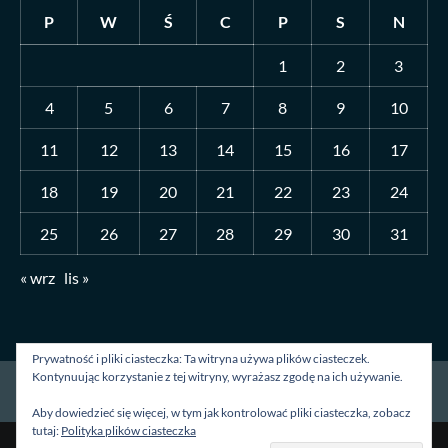
P
W
Ś
C
P
S
N
1
2
3
4
5
6
7
8
9
10
11
12
13
14
15
16
17
18
19
20
21
22
23
24
25
26
27
28
29
30
31
« wrz
lis »
Prywatność i pliki ciasteczka: Ta witryna używa plików ciasteczek.
Kontynuując korzystanie z tej witryny, wyrażasz zgodę na ich używanie.
Strona główna
O mnie
Blog
Kontakt
Aby dowiedzieć się więcej, w tym jak kontrolować pliki ciasteczka, zobacz
tutaj:
Polityka plików ciasteczka