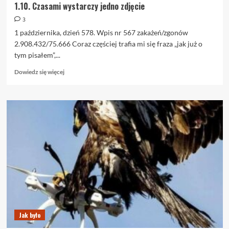
1.10. Czasami wystarczy jedno zdjęcie
3
1 października, dzień 578. Wpis nr 567 zakażeń/zgonów
2.908.432/75.666 Coraz częściej trafia mi się fraza „jak już o
tym pisałem”,...
Dowiedz
Dowiedz się więcej
się
więcej
o
1.10.
Czasami
wystarczy
jedno
zdjęcie
Jak było