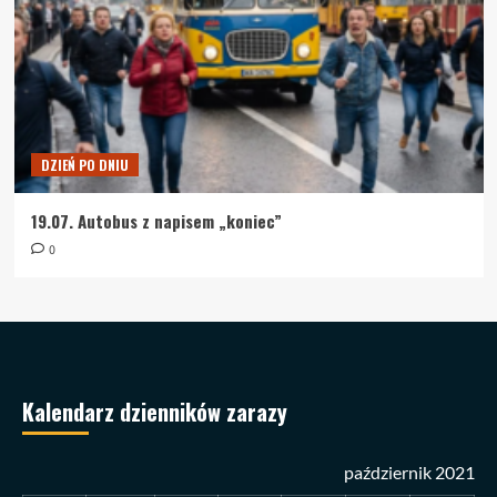
DZIEŃ PO DNIU
19.07. Autobus z napisem „koniec”
0
Kalendarz dzienników zarazy
październik 2021