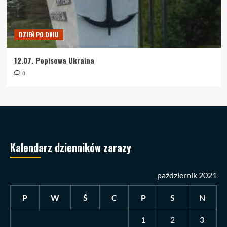
DZIEŃ PO DNIU
12.07. Popisowa Ukraina
0
Kalendarz dzienników zarazy
październik 2021
P
W
Ś
C
P
S
N
1
2
3