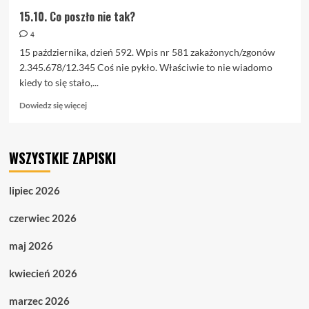
15.10. Co poszło nie tak?
4
15 października, dzień 592. Wpis nr 581 zakażonych/zgonów
2.345.678/12.345 Coś nie pykło. Właściwie to nie wiadomo
kiedy to się stało,...
Dowiedz
Dowiedz się więcej
się
więcej
o
WSZYSTKIE ZAPISKI
15.10.
Co
poszło
lipiec 2026
nie
tak?
czerwiec 2026
maj 2026
kwiecień 2026
marzec 2026