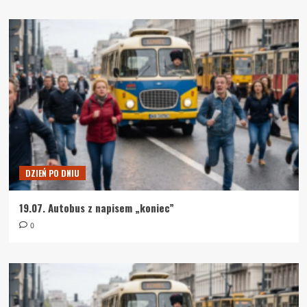
DZIEŃ PO DNIU
19.07. Autobus z napisem „koniec”
0