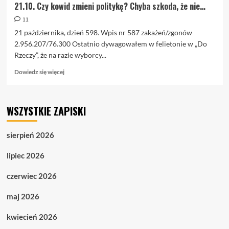
21.10. Czy kowid zmieni politykę? Chyba szkoda, że nie…
11
21 października, dzień 598. Wpis nr 587 zakażeń/zgonów
2.956.207/76.300 Ostatnio dywagowałem w felietonie w „Do
Rzeczy”, że na razie wyborcy...
Dowiedz
Dowiedz się więcej
się
więcej
o
WSZYSTKIE ZAPISKI
21.10.
Czy
kowid
sierpień 2026
zmieni
politykę?
lipiec 2026
Chyba
szkoda,
czerwiec 2026
że
nie…
maj 2026
kwiecień 2026