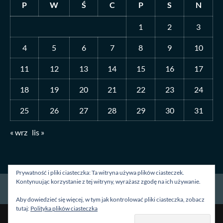
P
W
Ś
C
P
S
N
1
2
3
4
5
6
7
8
9
10
11
12
13
14
15
16
17
18
19
20
21
22
23
24
25
26
27
28
29
30
31
« wrz
lis »
Prywatność i pliki ciasteczka: Ta witryna używa plików ciasteczek.
Kontynuując korzystanie z tej witryny, wyrażasz zgodę na ich używanie.
Strona główna
O mnie
Blog
Kontakt
Aby dowiedzieć się więcej, w tym jak kontrolować pliki ciasteczka, zobacz
tutaj:
Polityka plików ciasteczka
Prawa autorskie &kopia; Wszelkie prawa zastrzeżone.
|