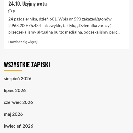
24.10. Użyjmy weta
9
24 października, dzień 601. Wpis nr 590 zakażeń/zgonów
2.968.200/76.434 Jak zwykle, taktyką „Dziennika zarazy”,
przeczekaliśmy aktualną burzę medialną, odczekaliśmy parę...
Dowiedz
Dowiedz się więcej
się
więcej
o
WSZYSTKIE ZAPISKI
24.10.
Użyjmy
weta
sierpień 2026
lipiec 2026
czerwiec 2026
maj 2026
kwiecień 2026