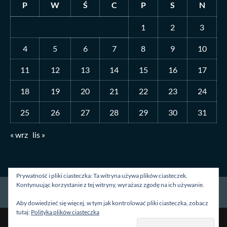
P
W
Ś
C
P
S
N
1
2
3
4
5
6
7
8
9
10
11
12
13
14
15
16
17
18
19
20
21
22
23
24
25
26
27
28
29
30
31
« wrz
lis »
Prywatność i pliki ciasteczka: Ta witryna używa plików ciasteczek.
Kontynuując korzystanie z tej witryny, wyrażasz zgodę na ich używanie.
Strona główna
O mnie
Blog
Kontakt
Aby dowiedzieć się więcej, w tym jak kontrolować pliki ciasteczka, zobacz
tutaj:
Polityka plików ciasteczka
Prawa autorskie &kopia; Wszelkie prawa zastrzeżone.
|