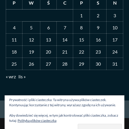
P
W
Ś
C
P
S
N
1
2
3
4
5
6
7
8
9
10
11
12
13
14
15
16
17
18
19
20
21
22
23
24
25
26
27
28
29
30
31
« wrz
lis »
Prywatność i pliki ciasteczka: Ta witryna używa plików ciasteczek.
Kontynuując korzystanie z tej witryny, wyrażasz zgodę na ich używanie.
Strona główna
O mnie
Blog
Kontakt
Aby dowiedzieć się więcej, w tym jak kontrolować pliki ciasteczka, zobacz
tutaj:
Polityka plików ciasteczka
Prawa autorskie &kopia; Wszelkie prawa zastrzeżone.
|