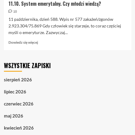
11.10. System emerytalny. Czy młodzi wiedzą?
10
11 października, dzień 588. Wpis nr 577 zakażeń/zgonów
2.923.304/75.869 Gdy człowiek się starzeje, to coraz częściej
myśli o emeryturze. Zazwyczaj...
Dowiedz
Dowiedz się więcej
się
więcej
o
WSZYSTKIE ZAPISKI
11.10.
System
emerytalny.
sierpień 2026
Czy
młodzi
lipiec 2026
wiedzą?
czerwiec 2026
maj 2026
kwiecień 2026