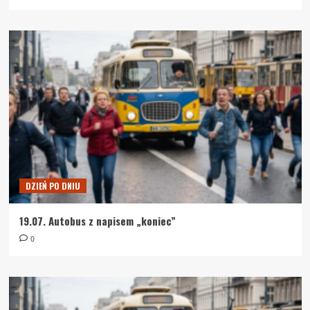
DZIEŃ PO DNIU
19.07. Autobus z napisem „koniec”
0