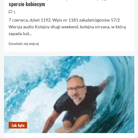
sporcie kobiecym
1
7 czerwca, dzień 1192. Wpis nr 1181 zakażeń/zgonów 57/2
Wersja audio Kolejny długi weekend, kolejna nirvana, w którą
zapada lud...
Dowiedz
Dowiedz się więcej
się
więcej
o
7.06.
Obyczajki,
czyli
kura
spisana
i
kontuzje
jąder
w
sporcie
kobiecym
Jak było