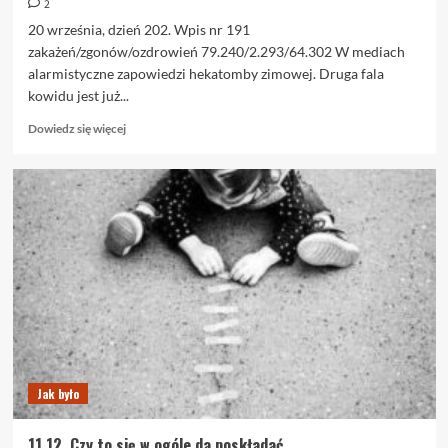
2
20 września, dzień 202. Wpis nr 191
zakażeń/zgonów/ozdrowień 79.240/2.293/64.302 W mediach
alarmistyczne zapowiedzi hekatomby zimowej. Druga fala
kowidu jest już...
Dowiedz
Dowiedz się więcej
się
więcej
o
20.09.
Grypa
nas
wykończy
Jak było
11.12. Czy to się w ogóle da poskładać…