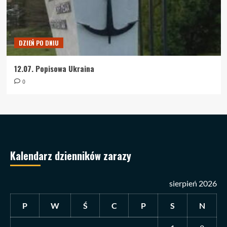
DZIEŃ PO DNIU
12.07. Popisowa Ukraina
0
Kalendarz dzienników zarazy
sierpień 2026
P
W
Ś
C
P
S
N