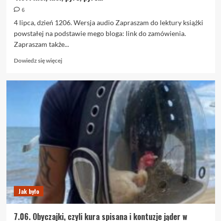
6
4 lipca, dzień 1206. Wersja audio Zapraszam do lektury książki
powstałej na podstawie mego bloga: link do zamówienia.
Zapraszam także...
Dowiedz
Dowiedz się więcej
się
więcej
o
4.07.
Kici,
kici,
pyrć,
pyrć…
Jak było
7.06. Obyczajki, czyli kura spisana i kontuzje jąder w