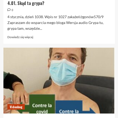
4.01. Skąd ta grypa?
0
4 stycznia, dzień 1038. Wpis nr 1027 zakażeń/zgonów570/9
Zapraszam do wsparcia mego bloga Wersja audio Grypa tu,
grypa tam, wszędzie...
Dowiedz
Dowiedz się więcej
się
więcej
o
4.01.
Skąd
ta
grypa?
Videobog