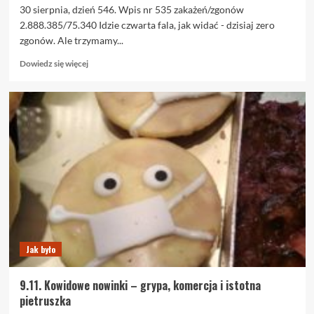
30 sierpnia, dzień 546. Wpis nr 535 zakażeń/zgonów
2.888.385/75.340 Idzie czwarta fala, jak widać - dzisiaj zero
zgonów. Ale trzymamy...
Dowiedz
Dowiedz się więcej
się
więcej
o
30.08.
Grypa
a
kowid.
Testy
zamulają.
Jak było
9.11. Kowidowe nowinki – grypa, komercja i istotna
pietruszka