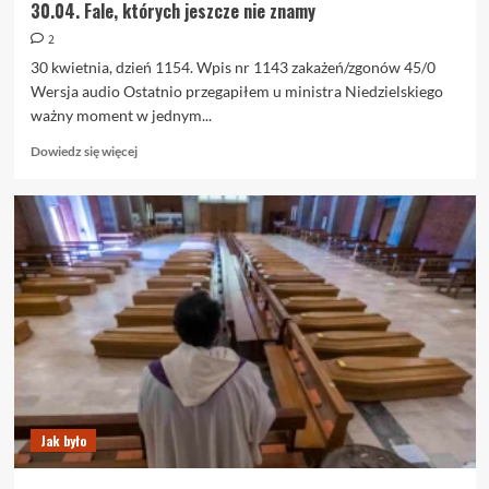
30.04. Fale, których jeszcze nie znamy
2
30 kwietnia, dzień 1154. Wpis nr 1143 zakażeń/zgonów 45/0
Wersja audio Ostatnio przegapiłem u ministra Niedzielskiego
ważny moment w jednym...
Dowiedz
Dowiedz się więcej
się
więcej
o
30.04.
Fale,
których
jeszcze
nie
znamy
Jak było