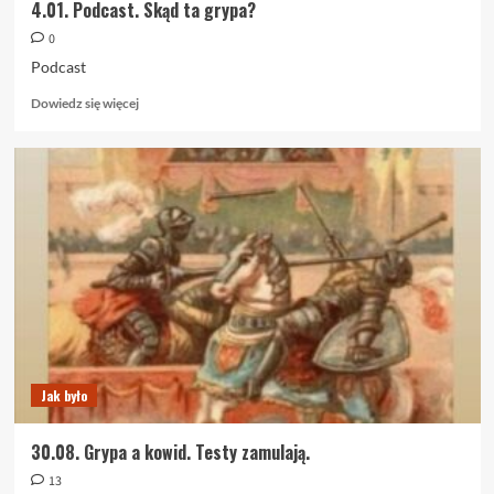
4.01. Podcast. Skąd ta grypa?
0
Podcast
Dowiedz
Dowiedz się więcej
się
więcej
o
4.01.
Podcast.
Skąd
ta
grypa?
Jak było
30.08. Grypa a kowid. Testy zamulają.
13