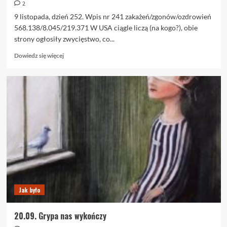
2
9 listopada, dzień 252. Wpis nr 241 zakażeń/zgonów/ozdrowień
568.138/8.045/219.371 W USA ciągle liczą (na kogo?), obie
strony ogłosiły zwycięstwo, co...
Dowiedz
Dowiedz się więcej
się
więcej
o
9.11.
Kowidowe
nowinki
–
grypa,
komercja
i
istotna
pietruszka
Jak było
20.09. Grypa nas wykończy