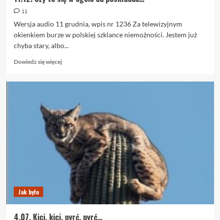
11
Wersja audio 11 grudnia, wpis nr 1236 Za telewizyjnym
okienkiem burze w polskiej szklance niemożności. Jestem już
chyba stary, albo...
Dowiedz
Dowiedz się więcej
się
więcej
o
11.12.
Czy
to
się
w
ogóle
da
poskładać…
Jak było
4.07. Kici, kici, pyrć, pyrć…