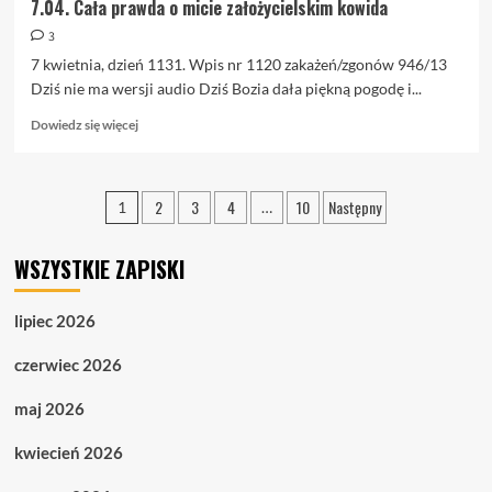
7.04. Cała prawda o micie założycielskim kowida
3
7 kwietnia, dzień 1131. Wpis nr 1120 zakażeń/zgonów 946/13
Dziś nie ma wersji audio Dziś Bozia dała piękną pogodę i...
Dowiedz
Dowiedz się więcej
się
więcej
o
Stronicowanie
2
3
4
10
Następny
7.04.
1
…
Cała
wpisów
prawda
WSZYSTKIE ZAPISKI
o
micie
założycielskim
lipiec 2026
kowida
czerwiec 2026
maj 2026
kwiecień 2026