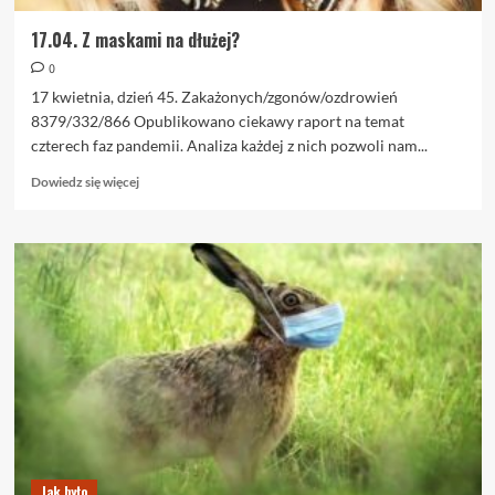
17.04. Z maskami na dłużej?
0
17 kwietnia, dzień 45. Zakażonych/zgonów/ozdrowień
8379/332/866 Opublikowano ciekawy raport na temat
czterech faz pandemii. Analiza każdej z nich pozwoli nam...
Dowiedz
Dowiedz się więcej
się
więcej
o
17.04.
Z
maskami
na
dłużej?
Jak było