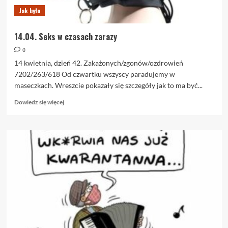
Jak było
14.04. Seks w czasach zarazy
0
14 kwietnia, dzień 42. Zakażonych/zgonów/ozdrowień
7202/263/618 Od czwartku wszyscy paradujemy w
maseczkach. Wreszcie pokazały się szczegóły jak to ma być...
Dowiedz
Dowiedz się więcej
się
więcej
o
14.04.
Seks
w
czasach
zarazy