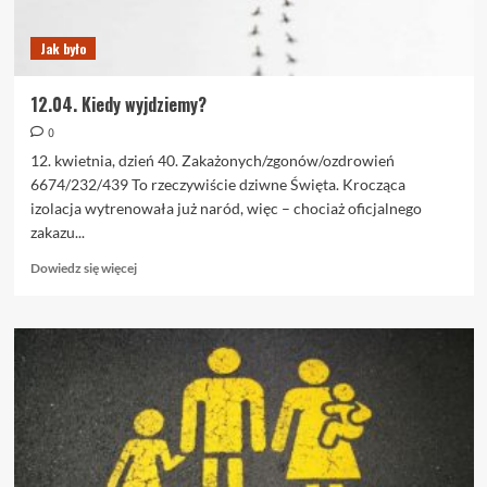
Jak było
12.04. Kiedy wyjdziemy?
0
12. kwietnia, dzień 40. Zakażonych/zgonów/ozdrowień
6674/232/439 To rzeczywiście dziwne Święta. Krocząca
izolacja wytrenowała już naród, więc – chociaż oficjalnego
zakazu...
Dowiedz
Dowiedz się więcej
się
więcej
o
12.04.
Kiedy
wyjdziemy?