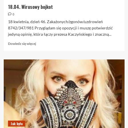
18.04. Wirusowy bojkot
0
18 kwietnia, dzień 46. Zakażonych/zgonów/uzdrowień
8742/347/981 Przyglądam się opozycji i muszę potwierdzić
jedyną opinię, która łączy prezesa Kaczyńskiego i znaczną...
Dowiedz
Dowiedz się więcej
się
więcej
o
18.04.
Wirusowy
bojkot
Jak było