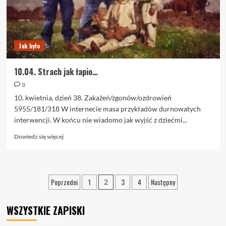
Jak było
10.04. Strach jak łapio…
0
10. kwietnia, dzień 38. Zakażeń/zgonów/ozdrowień
5955/181/318 W internecie masa przykładów durnowatych
interwencji. W końcu nie wiadomo jak wyjść z dziećmi...
Dowiedz
Dowiedz się więcej
się
więcej
o
10.04.
Stronicowanie
Poprzedni
1
3
4
Następny
2
Strach
wpisów
jak
łapio…
WSZYSTKIE ZAPISKI