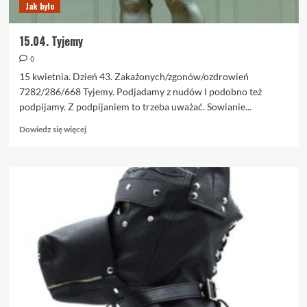
Jak było
15.04. Tyjemy
0
15 kwietnia. Dzień 43. Zakażonych/zgonów/ozdrowień
7282/286/668 Tyjemy. Podjadamy z nudów I podobno też
podpijamy. Z podpijaniem to trzeba uważać. Sowianie...
Dowiedz
Dowiedz się więcej
się
więcej
o
15.04.
Tyjemy