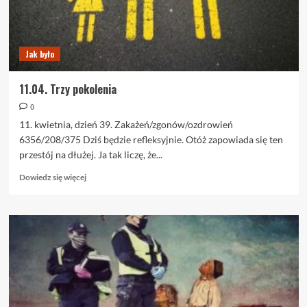
Jak było
11.04. Trzy pokolenia
0
11. kwietnia, dzień 39. Zakażeń/zgonów/ozdrowień
6356/208/375 Dziś będzie refleksyjnie. Otóż zapowiada się ten
przestój na dłużej. Ja tak liczę, że...
Dowiedz
Dowiedz się więcej
się
więcej
o
11.04.
Trzy
pokolenia