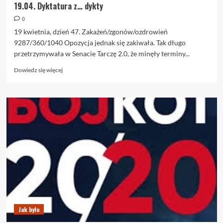
19.04. Dyktatura z… dykty
0
19 kwietnia, dzień 47. Zakażeń/zgonów/ozdrowień
9287/360/1040 Opozycja jednak się zakiwała. Tak długo
przetrzymywała w Senacie Tarczę 2.0, że minęły terminy...
Dowiedz
Dowiedz się więcej
się
więcej
o
19.04.
Dyktatura
z…
dykty
Jak było