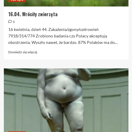
16.04. Wróciły zwierzęta
0
16 kwietnia, dzień 44. Zakażenia/zgony/ozdrowień
7918/314/774 Zrobiono badania czy Polacy akceptują
obostrzenia. Wyszło nawet, że bardzo. 87% Polaków ma do...
Dowiedz
Dowiedz się więcej
się
więcej
o
16.04.
Wróciły
zwierzęta