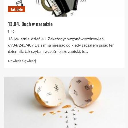
Jak było
13.04. Duch w narodzie
0
13. kwietnia, dzień 41. Zakażonych/zgonów/ozdrowień
6934/245/487 Dziś mija miesiąc od kiedy zacząłem pisać ten
dziennik. Jak czytam wcześniejsze zapiski, to...
Dowiedz
Dowiedz się więcej
się
więcej
o
13.04.
Duch
w
narodzie