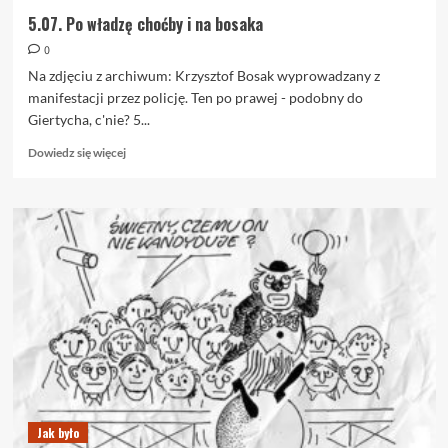
5.07. Po władzę choćby i na bosaka
0
Na zdjęciu z archiwum: Krzysztof Bosak wyprowadzany z
manifestacji przez policję. Ten po prawej - podobny do
Giertycha, c'nie? 5...
Dowiedz
Dowiedz się więcej
się
więcej
o
5.07.
Po
władzę
choćby
i
na
bosaka
Jak było