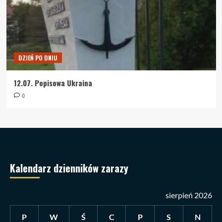
DZIEŃ PO DNIU
12.07. Popisowa Ukraina
0
Kalendarz dzienników zarazy
sierpień 2026
P
W
Ś
C
P
S
N