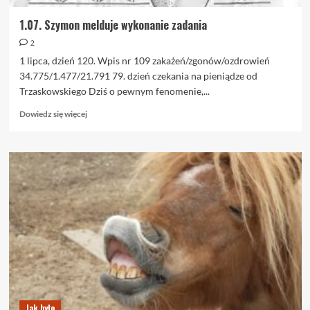
1.07. Szymon melduje wykonanie zadania
2
1 lipca, dzień 120. Wpis nr 109 zakażeń/zgonów/ozdrowień
34.775/1.477/21.791 79. dzień czekania na pieniądze od
Trzaskowskiego Dziś o pewnym fenomenie,...
Dowiedz
Dowiedz się więcej
się
więcej
o
1.07.
Szymon
melduje
wykonanie
zadania
Jak było