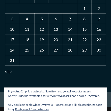
1
2
3
4
5
6
7
8
9
10
11
12
13
14
15
16
17
18
19
20
21
22
23
24
25
26
27
28
29
30
31
« lip
Prywatność i pliki ciasteczka: Ta witryna używa plików ciasteczek.
Kontynuując korzystanie z tej witryny, wyrażasz zgodę na ich używanie.
Strona główna
O mnie
Blog
Kontakt
Aby dowiedzieć się więcej, w tym jak kontrolować pliki ciasteczka, zobacz
tutaj:
Polityka plików ciasteczka