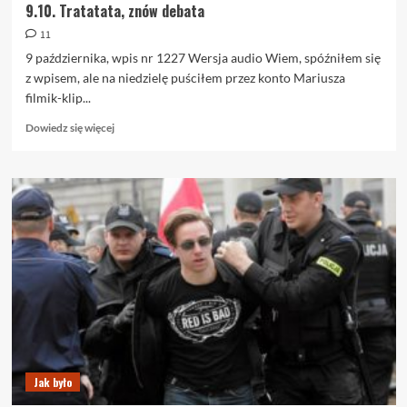
9.10. Tratatata, znów debata
11
9 października, wpis nr 1227 Wersja audio Wiem, spóźniłem się
z wpisem, ale na niedzielę puściłem przez konto Mariusza
filmik-klip...
Dowiedz
Dowiedz się więcej
się
więcej
o
9.10.
Tratatata,
znów
debata
Jak było