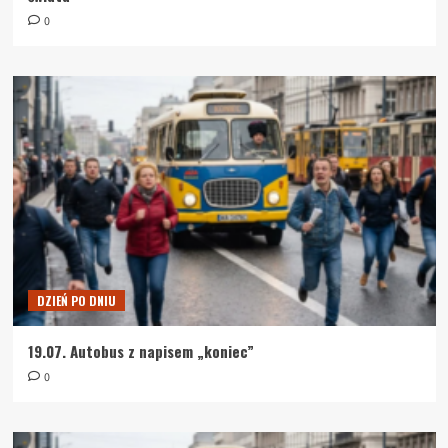
0
DZIEŃ PO DNIU
19.07. Autobus z napisem „koniec”
0