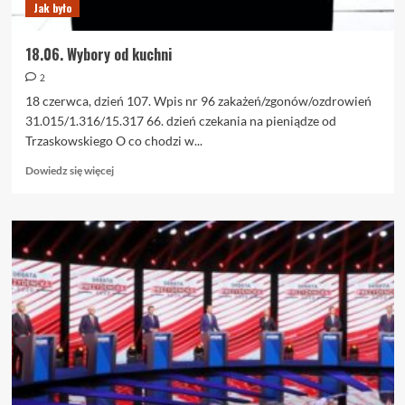
Jak było
18.06. Wybory od kuchni
2
18 czerwca, dzień 107. Wpis nr 96 zakażeń/zgonów/ozdrowień
31.015/1.316/15.317 66. dzień czekania na pieniądze od
Trzaskowskiego O co chodzi w...
Dowiedz
Dowiedz się więcej
się
więcej
o
18.06.
Wybory
od
kuchni