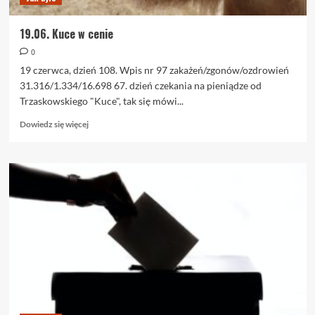
19.06. Kuce w cenie
0
19 czerwca, dzień 108. Wpis nr 97 zakażeń/zgonów/ozdrowień
31.316/1.334/16.698 67. dzień czekania na pieniądze od
Trzaskowskiego "Kuce", tak się mówi...
Dowiedz
Dowiedz się więcej
się
więcej
o
19.06.
Kuce
w
cenie