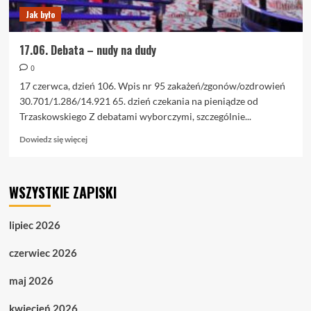
Jak było
17.06. Debata – nudy na dudy
0
17 czerwca, dzień 106. Wpis nr 95 zakażeń/zgonów/ozdrowień
30.701/1.286/14.921 65. dzień czekania na pieniądze od
Trzaskowskiego Z debatami wyborczymi, szczególnie...
Dowiedz
Dowiedz się więcej
się
więcej
o
WSZYSTKIE ZAPISKI
17.06.
Debata
–
lipiec 2026
nudy
na
czerwiec 2026
dudy
maj 2026
kwiecień 2026