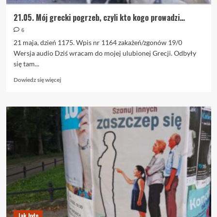
21.05. Mój grecki pogrzeb, czyli kto kogo prowadzi…
6
21 maja, dzień 1175. Wpis nr 1164 zakażeń/zgonów 19/0
Wersja audio Dziś wracam do mojej ulubionej Grecji. Odbyły
się tam...
Dowiedz
Dowiedz się więcej
się
więcej
o
21.05.
Mój
grecki
pogrzeb,
czyli
kto
kogo
prowadzi…
Jak było