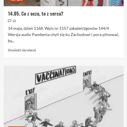
14.05. Co z oczu, to z serca?
18
14 maja, dzień 1168. Wpis nr 1157 zakażeń/zgonów 144/4
Wersja audio Pandemia chyli się ku Zachodowi i pora pilnować,
by...
Dowiedz
Dowiedz się więcej
się
więcej
o
14.05.
Co
z
oczu,
to
z
serca?