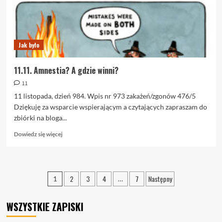
Jak było
11.11. Amnestia? A gdzie winni?
11
11 listopada, dzień 984. Wpis nr 973 zakażeń/zgonów 476/5
Dziękuję za wsparcie wspierającym a czytających zapraszam do
zbiórki na bloga...
Dowiedz
Dowiedz się więcej
się
więcej
o
11.11.
Stronicowanie
2
3
4
7
Następny
1
…
Amnestia?
wpisów
A
gdzie
WSZYSTKIE ZAPISKI
winni?