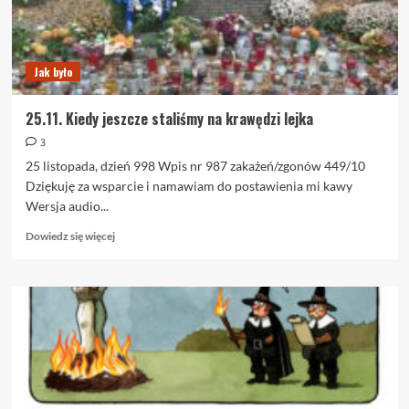
Jak było
25.11. Kiedy jeszcze staliśmy na krawędzi lejka
3
25 listopada, dzień 998 Wpis nr 987 zakażeń/zgonów 449/10
Dziękuję za wsparcie i namawiam do postawienia mi kawy
Wersja audio...
Dowiedz
Dowiedz się więcej
się
więcej
o
25.11.
Kiedy
jeszcze
staliśmy
na
krawędzi
lejka