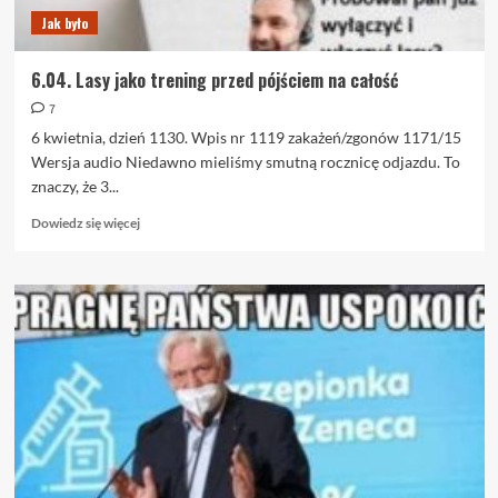
Jak było
6.04. Lasy jako trening przed pójściem na całość
7
6 kwietnia, dzień 1130. Wpis nr 1119 zakażeń/zgonów 1171/15
Wersja audio Niedawno mieliśmy smutną rocznicę odjazdu. To
znaczy, że 3...
Dowiedz
Dowiedz się więcej
się
więcej
o
6.04.
Lasy
jako
trening
przed
pójściem
na
całość