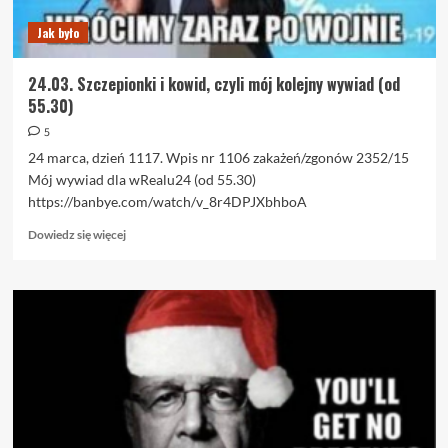
Jak było
24.03. Szczepionki i kowid, czyli mój kolejny wywiad (od
55.30)
5
24 marca, dzień 1117. Wpis nr 1106 zakażeń/zgonów 2352/15
Mój wywiad dla wRealu24 (od 55.30)
https://banbye.com/watch/v_8r4DPJXbhboA
Dowiedz
Dowiedz się więcej
się
więcej
o
24.03.
Szczepionki
i
kowid,
czyli
mój
kolejny
wywiad