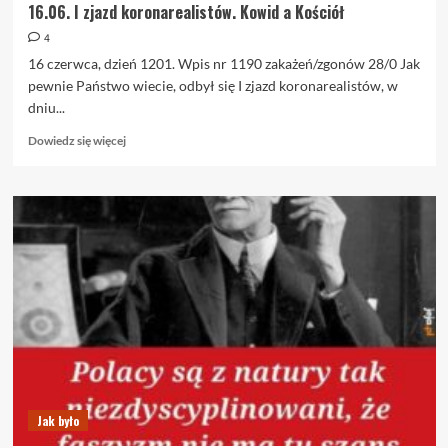
16.06. I zjazd koronarealistów. Kowid a Kościół
4
16 czerwca, dzień 1201. Wpis nr 1190 zakażeń/zgonów 28/0 Jak
pewnie Państwo wiecie, odbył się I zjazd koronarealistów, w
dniu...
Dowiedz
Dowiedz się więcej
się
więcej
o
16.06.
I
zjazd
koronarealistów.
Kowid
a
Kościół
Jak było