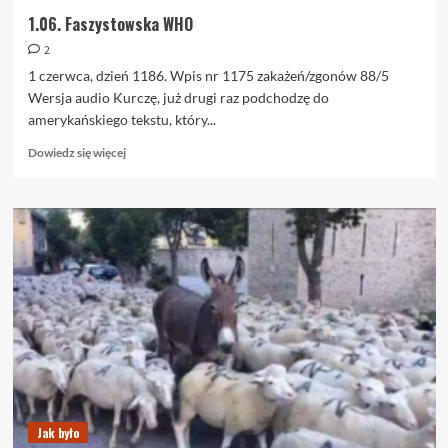
1.06. Faszystowska WHO
2
1 czerwca, dzień 1186. Wpis nr 1175 zakażeń/zgonów 88/5
Wersja audio Kurczę, już drugi raz podchodzę do
amerykańskiego tekstu, który...
Dowiedz
Dowiedz się więcej
się
więcej
o
1.06.
Faszystowska
WHO
Jak było