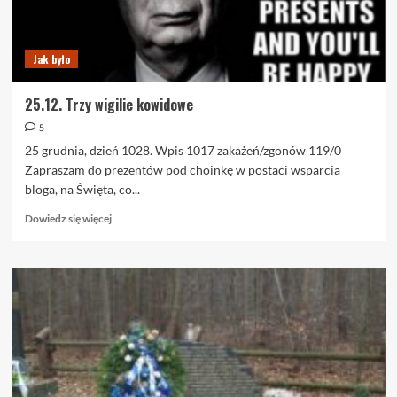
(od
55.30)
Jak było
25.12. Trzy wigilie kowidowe
5
25 grudnia, dzień 1028. Wpis 1017 zakażeń/zgonów 119/0
Zapraszam do prezentów pod choinkę w postaci wsparcia
bloga, na Święta, co...
Dowiedz
Dowiedz się więcej
się
więcej
o
25.12.
Trzy
wigilie
kowidowe