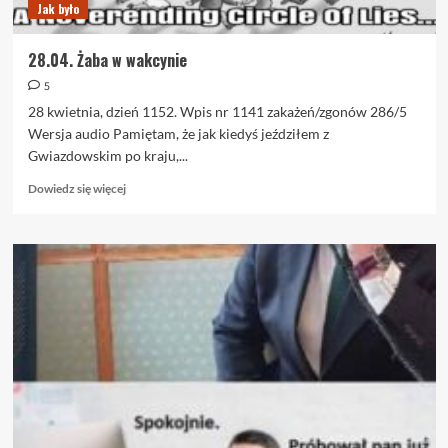
Jak było
28.04. Żaba w wakcynie
5
28 kwietnia, dzień 1152. Wpis nr 1141 zakażeń/zgonów 286/5
Wersja audio Pamiętam, że jak kiedyś jeździłem z
Gwiazdowskim po kraju,...
Dowiedz
Dowiedz się więcej
się
więcej
o
28.04.
Żaba
w
wakcynie