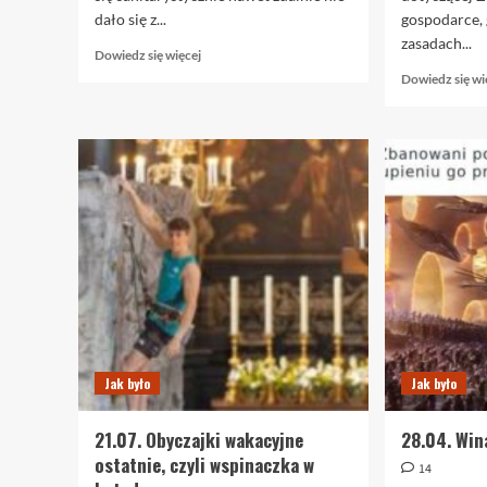
dało się z...
gospodarce,
zasadach...
Dowiedz
Dowiedz się więcej
się
Dowiedz się wi
więcej
o
23.01.
Pogodne
mity,
cz.
II
Jak było
Jak było
21.07. Obyczajki wakacyjne
28.04. Wi
ostatnie, czyli wspinaczka w
14