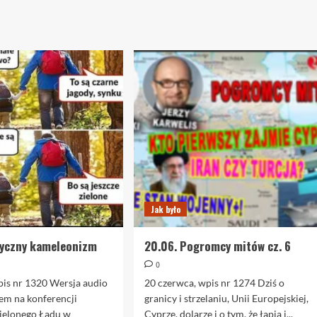
Jak było
tyczny kameleonizm
20.06. Pogromcy mitów cz. 6
0
pis nr 1320 Wersja audio
20 czerwca, wpis nr 1274 Dziś o
em na konferencji
granicy i strzelaniu, Unii Europejskiej,
Zielonego Ładu w
Cyprze, dolarze i o tym, że łapią i...