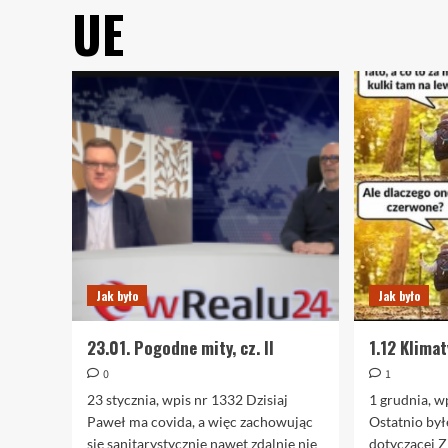
UE
Jak było
Jak było
23.01. Pogodne mity, cz. II
1.12 Klima
0
1
23 stycznia, wpis nr 1332 Dzisiaj
1 grudnia, w
Paweł ma covida, a więc zachowując
Ostatnio był
się sanitarystycznie nawet zdalnie nie
dotyczącej 