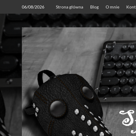
Skip
06/08/2026
Strona główna
Blog
O mnie
Kont
to
content