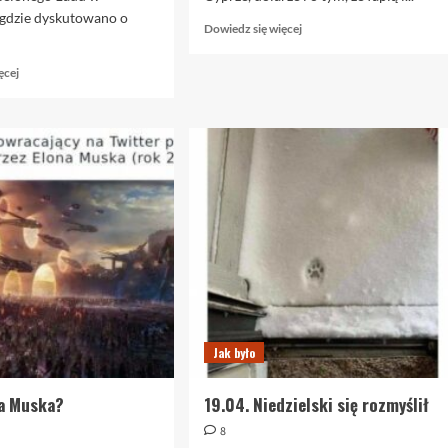
 gdzie dyskutowano o
Dowiedz
Dowiedz się więcej
się
więcej
Dowiedz
ęcej
o
się
20.06.
więcej
Pogromcy
o
mitów
1.12
cz.
Klimatyczny
6
kameleonizm
Jak było
na Muska?
19.04. Niedzielski się rozmyślił
8