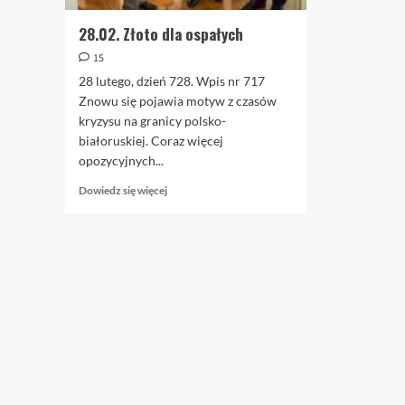
28.02. Złoto dla ospałych
15
28 lutego, dzień 728. Wpis nr 717
Znowu się pojawia motyw z czasów
kryzysu na granicy polsko-
białoruskiej. Coraz więcej
opozycyjnych...
Dowiedz
Dowiedz się więcej
się
więcej
o
28.02.
Złoto
dla
ospałych