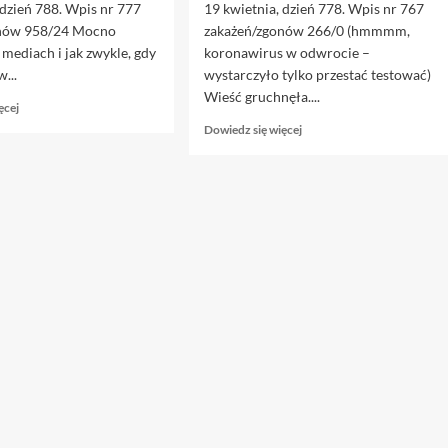
 dzień 788. Wpis nr 777
19 kwietnia, dzień 778. Wpis nr 767
onów 958/24 Mocno
zakażeń/zgonów 266/0 (hmmmm,
mediach i jak zwykle, gdy
koronawirus w odwrocie –
w...
wystarczyło tylko przestać testować)
Wieść gruchnęła....
Dowiedz
ęcej
się
Dowiedz
Dowiedz się więcej
więcej
się
o
więcej
28.04.
o
Wina
19.04.
Muska?
Niedzielski
się
rozmyślił