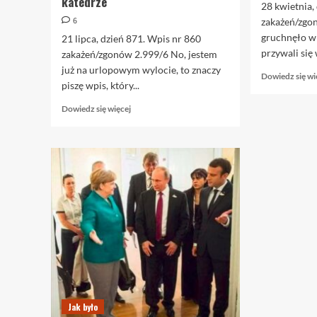
katedrze
28 kwietnia,
6
zakażeń/zg
gruchnęło w 
21 lipca, dzień 871. Wpis nr 860
przywali się 
zakażeń/zgonów 2.999/6 No, jestem
już na urlopowym wylocie, to znaczy
Dowiedz się wi
piszę wpis, który...
Dowiedz
Dowiedz się więcej
się
więcej
o
21.07.
Obyczajki
wakacyjne
ostatnie,
czyli
wspinaczka
w
katedrze
Jak było